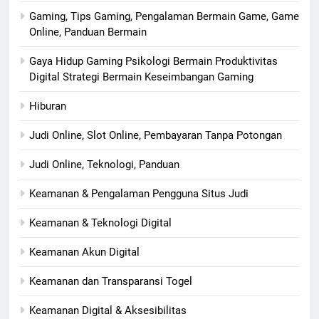
Gaming, Tips Gaming, Pengalaman Bermain Game, Game
Online, Panduan Bermain
Gaya Hidup Gaming Psikologi Bermain Produktivitas
Digital Strategi Bermain Keseimbangan Gaming
Hiburan
Judi Online, Slot Online, Pembayaran Tanpa Potongan
Judi Online, Teknologi, Panduan
Keamanan & Pengalaman Pengguna Situs Judi
Keamanan & Teknologi Digital
Keamanan Akun Digital
Keamanan dan Transparansi Togel
Keamanan Digital & Aksesibilitas