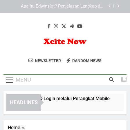
Skip
Panduan EDWINSLOT Login untuk Pengguna Baru
to
yang Ingin Akses Lebih Mudah
content
Login Edwinslot Resmi dan Tips Menjaga Privasi
Pengguna dengan Akses yang Lebih Aman
Panduan TIARA4D Login melalui Perangkat
Mobile
Apa Itu Edwinslot? Penjelasan Lengkap dan
Fungsinya
Xcite Now
Dapatkan Hiburan Terkini Dari Xcite
Panduan EDWINSLOT Login untuk Pengguna Baru
NEWSLETTER
RANDOM NEWS
yang Ingin Akses Lebih Mudah
Now. Mulai Dari Acara, Berita Selebriti,
Login Edwinslot Resmi dan Tips Menjaga Privasi
Hingga Konten Kreatif Yang Menghibur.
Pengguna dengan Akses yang Lebih Aman
MENU
nduan TIARA4D Login melalui Perangkat Mobile
Apa It
HEADLINES
Weeks Ago
1 Month
Home