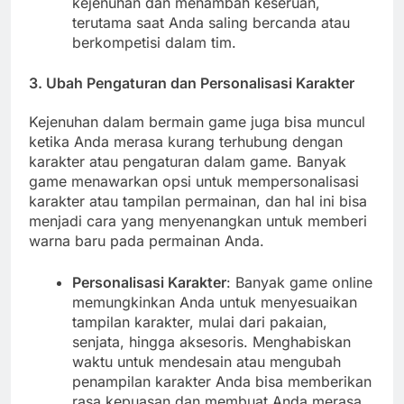
kejenuhan dan menambah keseruan,
terutama saat Anda saling bercanda atau
berkompetisi dalam tim.
3.
Ubah Pengaturan dan Personalisasi Karakter
Kejenuhan dalam bermain game juga bisa muncul
ketika Anda merasa kurang terhubung dengan
karakter atau pengaturan dalam game. Banyak
game menawarkan opsi untuk mempersonalisasi
karakter atau tampilan permainan, dan hal ini bisa
menjadi cara yang menyenangkan untuk memberi
warna baru pada permainan Anda.
Personalisasi Karakter
: Banyak game online
memungkinkan Anda untuk menyesuaikan
tampilan karakter, mulai dari pakaian,
senjata, hingga aksesoris. Menghabiskan
waktu untuk mendesain atau mengubah
penampilan karakter Anda bisa memberikan
rasa kepuasan dan membuat Anda merasa