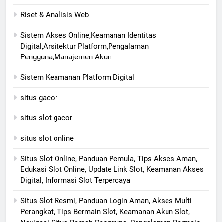
Riset & Analisis Web
Sistem Akses Online,Keamanan Identitas
Digital,Arsitektur Platform,Pengalaman
Pengguna,Manajemen Akun
Sistem Keamanan Platform Digital
situs gacor
situs slot gacor
situs slot online
Situs Slot Online, Panduan Pemula, Tips Akses Aman,
Edukasi Slot Online, Update Link Slot, Keamanan Akses
Digital, Informasi Slot Terpercaya
Situs Slot Resmi, Panduan Login Aman, Akses Multi
Perangkat, Tips Bermain Slot, Keamanan Akun Slot,