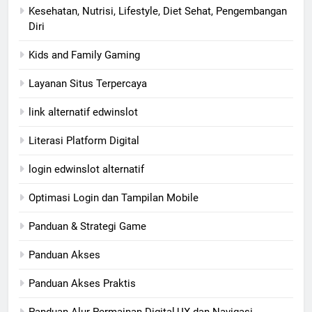
Kesehatan, Nutrisi, Lifestyle, Diet Sehat, Pengembangan
Diri
Kids and Family Gaming
Layanan Situs Terpercaya
link alternatif edwinslot
Literasi Platform Digital
login edwinslot alternatif
Optimasi Login dan Tampilan Mobile
Panduan & Strategi Game
Panduan Akses
Panduan Akses Praktis