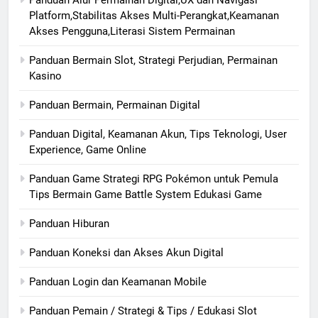
Panduan Alur Permainan Digital,UX dan Navigasi
Platform,Stabilitas Akses Multi-Perangkat,Keamanan
Akses Pengguna,Literasi Sistem Permainan
Panduan Bermain Slot, Strategi Perjudian, Permainan
Kasino
Panduan Bermain, Permainan Digital
Panduan Digital, Keamanan Akun, Tips Teknologi, User
Experience, Game Online
Panduan Game Strategi RPG Pokémon untuk Pemula
Tips Bermain Game Battle System Edukasi Game
Panduan Hiburan
Panduan Koneksi dan Akses Akun Digital
Panduan Login dan Keamanan Mobile
Panduan Pemain / Strategi & Tips / Edukasi Slot