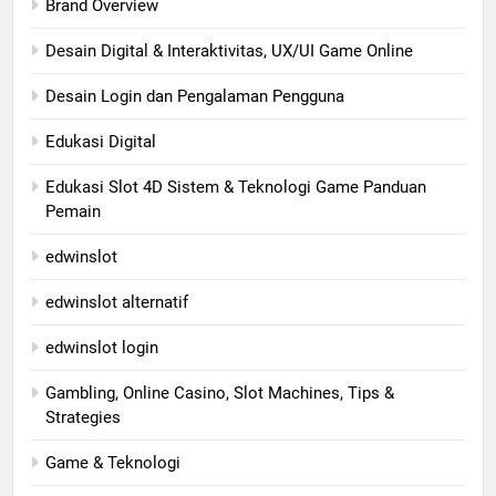
Brand Overview
Desain Digital & Interaktivitas, UX/UI Game Online
Desain Login dan Pengalaman Pengguna
Edukasi Digital
Edukasi Slot 4D Sistem & Teknologi Game Panduan
Pemain
edwinslot
edwinslot alternatif
edwinslot login
Gambling, Online Casino, Slot Machines, Tips &
Strategies
Game & Teknologi