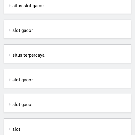
situs slot gacor
slot gacor
situs terpercaya
slot gacor
slot gacor
slot