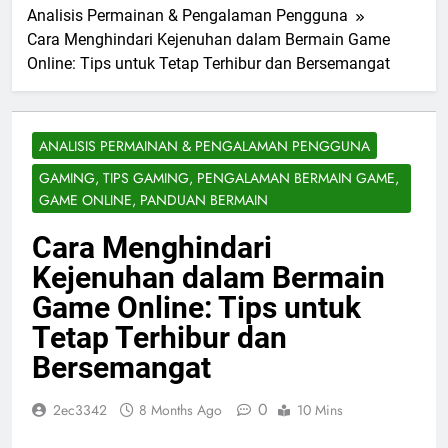
Analisis Permainan & Pengalaman Pengguna
Cara Menghindari Kejenuhan dalam Bermain Game
Online: Tips untuk Tetap Terhibur dan Bersemangat
ANALISIS PERMAINAN & PENGALAMAN PENGGUNA
GAMING, TIPS GAMING, PENGALAMAN BERMAIN GAME,
GAME ONLINE, PANDUAN BERMAIN
Cara Menghindari
Kejenuhan dalam Bermain
Game Online: Tips untuk
Tetap Terhibur dan
Bersemangat
0
2ec3342
8 Months Ago
10 Mins