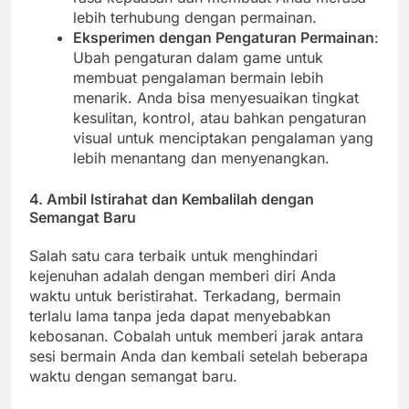
lebih terhubung dengan permainan.
Eksperimen dengan Pengaturan Permainan
:
Ubah pengaturan dalam game untuk
membuat pengalaman bermain lebih
menarik. Anda bisa menyesuaikan tingkat
kesulitan, kontrol, atau bahkan pengaturan
visual untuk menciptakan pengalaman yang
lebih menantang dan menyenangkan.
4.
Ambil Istirahat dan Kembalilah dengan
Semangat Baru
Salah satu cara terbaik untuk menghindari
kejenuhan adalah dengan memberi diri Anda
waktu untuk beristirahat. Terkadang, bermain
terlalu lama tanpa jeda dapat menyebabkan
kebosanan. Cobalah untuk memberi jarak antara
sesi bermain Anda dan kembali setelah beberapa
waktu dengan semangat baru.