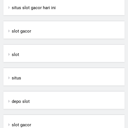
situs slot gacor hari ini
slot gacor
slot
situs
depo slot
slot gacor