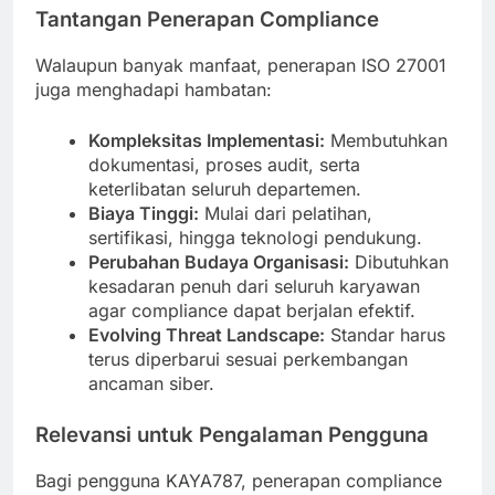
Tantangan Penerapan Compliance
Walaupun banyak manfaat, penerapan ISO 27001
juga menghadapi hambatan:
Kompleksitas Implementasi:
Membutuhkan
dokumentasi, proses audit, serta
keterlibatan seluruh departemen.
Biaya Tinggi:
Mulai dari pelatihan,
sertifikasi, hingga teknologi pendukung.
Perubahan Budaya Organisasi:
Dibutuhkan
kesadaran penuh dari seluruh karyawan
agar compliance dapat berjalan efektif.
Evolving Threat Landscape:
Standar harus
terus diperbarui sesuai perkembangan
ancaman siber.
Relevansi untuk Pengalaman Pengguna
Bagi pengguna KAYA787, penerapan compliance