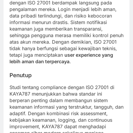
dengan ISO 27001 berdampak langsung pada
pengalaman mereka. Login menjadi lebih aman,
data pribadi terlindungi, dan risiko kebocoran
informasi menurun drastis. Sistem notifikasi
keamanan juga memberikan transparansi,
sehingga pengguna merasa memiliki kontrol penuh
atas akun mereka. Dengan demikian, ISO 27001
tidak hanya berfungsi sebagai kewajiban teknis,
tetapi juga menciptakan
user experience yang
lebih aman dan terpercaya
.
Penutup
Studi tentang compliance dengan ISO 27001 di
KAYA787 menunjukkan bahwa standar ini
berperan penting dalam membangun sistem
keamanan informasi yang terstruktur, tangguh, dan
adaptif. Dengan kombinasi risk assessment,
kebijakan keamanan, logging, dan continuous
improvement, KAYA787 dapat menghadapi