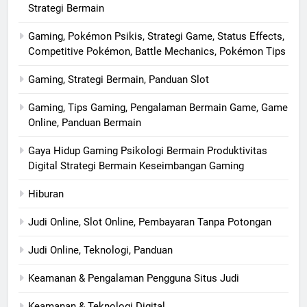
Strategi Bermain
Gaming, Pokémon Psikis, Strategi Game, Status Effects,
Competitive Pokémon, Battle Mechanics, Pokémon Tips
Gaming, Strategi Bermain, Panduan Slot
Gaming, Tips Gaming, Pengalaman Bermain Game, Game
Online, Panduan Bermain
Gaya Hidup Gaming Psikologi Bermain Produktivitas
Digital Strategi Bermain Keseimbangan Gaming
Hiburan
Judi Online, Slot Online, Pembayaran Tanpa Potongan
Judi Online, Teknologi, Panduan
Keamanan & Pengalaman Pengguna Situs Judi
Keamanan & Teknologi Digital