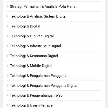
Strategi Permainan & Analisis Pola Harian
Teknologi & Analisis Sistem Digital
Teknologi & Digital
Teknologi & Hiburan Digital
Teknologi & Infrastruktur Digital
Teknologi & Keamanan Digital
Teknologi & Mobile Digital
Teknologi & Pengalaman Pengguna
Teknologi & Pengalaman Pengguna Digital
Teknologi & Pengembangan Web
Teknologi & User Interface