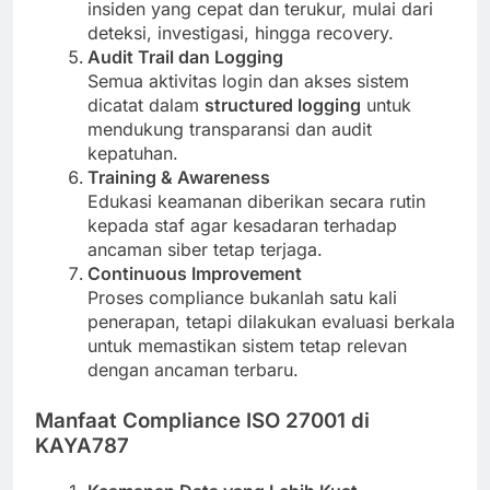
insiden yang cepat dan terukur, mulai dari
deteksi, investigasi, hingga recovery.
Audit Trail dan Logging
Semua aktivitas login dan akses sistem
dicatat dalam
structured logging
untuk
mendukung transparansi dan audit
kepatuhan.
Training & Awareness
Edukasi keamanan diberikan secara rutin
kepada staf agar kesadaran terhadap
ancaman siber tetap terjaga.
Continuous Improvement
Proses compliance bukanlah satu kali
penerapan, tetapi dilakukan evaluasi berkala
untuk memastikan sistem tetap relevan
dengan ancaman terbaru.
Manfaat Compliance ISO 27001 di
KAYA787