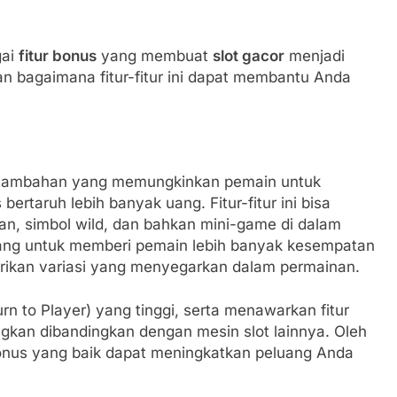
gai
fitur bonus
yang membuat
slot gacor
menjadi
an bagaimana fitur-fitur ini dapat membantu Anda
n tambahan yang memungkinkan pemain untuk
rtaruh lebih banyak uang. Fitur-fitur ini bisa
n, simbol wild, dan bahkan mini-game di dalam
ancang untuk memberi pemain lebih banyak kesempatan
ikan variasi yang menyegarkan dalam permainan.
n to Player) yang tinggi, serta menawarkan fitur
gkan dibandingkan dengan mesin slot lainnya. Oleh
 bonus yang baik dapat meningkatkan peluang Anda