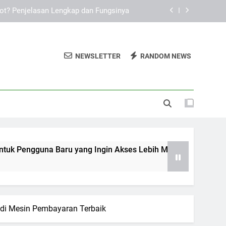
lot? Penjelasan Lengkap dan Fungsinya
a Baru yang Ingin Akses Lebih Mudah
engguna dengan Akses yang Lebih Aman
NEWSLETTER
RANDOM NEWS
ARA4D Login melalui Perangkat Mobile
ti, Hingga Konten Kreatif Yang Menghibur.
lot? Penjelasan Lengkap dan Fungsinya
a Baru yang Ingin Akses Lebih Mudah
engguna dengan Akses yang Lebih Aman
Baru yang Ingin Akses Lebih Mudah
Login Edwinslot R
2 Months Ago
adi Mesin Pembayaran Terbaik