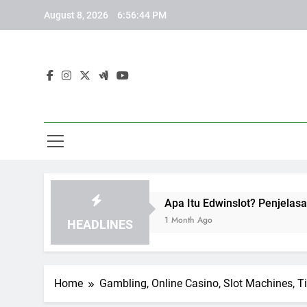
Skip
August 8, 2026
6:56:45 PM
to
content
Xci
Dapatkan H
gkat Mobile
Apa Itu Edwinslot? Penjelasan Lengkap dan
1 Month Ago
HEADLINES
Home
Gambling, Online Casino, Slot Machines, Ti