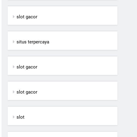
slot gacor
situs terpercaya
slot gacor
slot gacor
slot