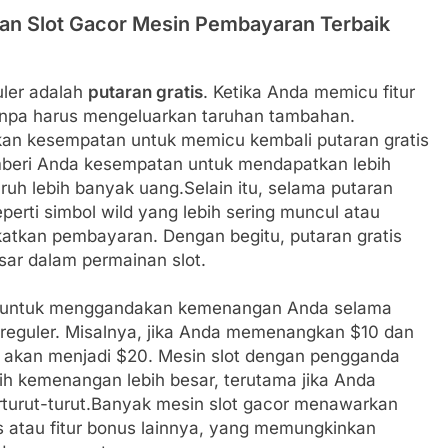
kan Slot Gacor Mesin Pembayaran Terbaik
uler adalah
putaran gratis
. Ketika Anda memicu fitur
tanpa harus mengeluarkan taruhan tambahan.
an kesempatan untuk memicu kembali putaran gratis
mberi Anda kesempatan untuk mendapatkan lebih
uh lebih banyak uang.Selain itu, selama putaran
seperti simbol wild yang lebih sering muncul atau
kan pembayaran. Dengan begitu, putaran gratis
ar dalam permainan slot.
untuk menggandakan kemenangan Anda selama
reguler. Misalnya, jika Anda memenangkan $10 dan
 akan menjadi $20. Mesin slot dengan pengganda
h kemenangan lebih besar, terutama jika Anda
urut-turut.Banyak mesin slot gacor menawarkan
s atau fitur bonus lainnya, yang memungkinkan