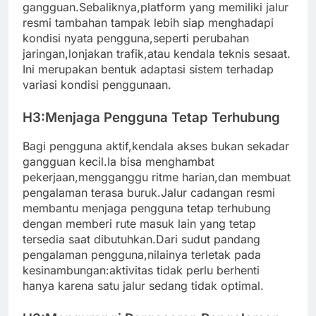
gangguan.Sebaliknya,platform yang memiliki jalur
resmi tambahan tampak lebih siap menghadapi
kondisi nyata pengguna,seperti perubahan
jaringan,lonjakan trafik,atau kendala teknis sesaat.
Ini merupakan bentuk adaptasi sistem terhadap
variasi kondisi penggunaan.
H3:Menjaga Pengguna Tetap Terhubung
Bagi pengguna aktif,kendala akses bukan sekadar
gangguan kecil.Ia bisa menghambat
pekerjaan,mengganggu ritme harian,dan membuat
pengalaman terasa buruk.Jalur cadangan resmi
membantu menjaga pengguna tetap terhubung
dengan memberi rute masuk lain yang tetap
tersedia saat dibutuhkan.Dari sudut pandang
pengalaman pengguna,nilainya terletak pada
kesinambungan:aktivitas tidak perlu berhenti
hanya karena satu jalur sedang tidak optimal.