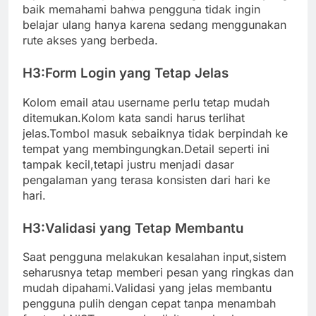
baik memahami bahwa pengguna tidak ingin
belajar ulang hanya karena sedang menggunakan
rute akses yang berbeda.
H3:Form Login yang Tetap Jelas
Kolom email atau username perlu tetap mudah
ditemukan.Kolom kata sandi harus terlihat
jelas.Tombol masuk sebaiknya tidak berpindah ke
tempat yang membingungkan.Detail seperti ini
tampak kecil,tetapi justru menjadi dasar
pengalaman yang terasa konsisten dari hari ke
hari.
H3:Validasi yang Tetap Membantu
Saat pengguna melakukan kesalahan input,sistem
seharusnya tetap memberi pesan yang ringkas dan
mudah dipahami.Validasi yang jelas membantu
pengguna pulih dengan cepat tanpa menambah