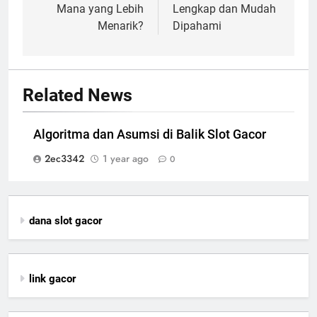
Mana yang Lebih
Lengkap dan Mudah
Menarik?
Dipahami
Related News
Algoritma dan Asumsi di Balik Slot Gacor
2ec3342
1 year ago
0
dana slot gacor
link gacor