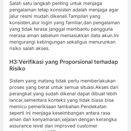
Salah satu langkah penting untuk menjaga
pengalaman tetap konsisten adalah menjaga agar
jalur resmi mudah dikenali.Tampilan yang
konsisten,alur login yang familiar,dan pengalaman
yang tidak terasa janggal membantu pengguna
merasa aman sebelum memasukkan data akun.Ini
mengurangi kebingungan sekaligus menurunkan
risiko salah akses.
H3:Verifikasi yang Proporsional terhadap
Risiko
Sistem yang matang tidak perlu memberlakukan
proses yang berat untuk semua situasi.Akses dari
perangkat yang sudah dikenal dapat dibuat lebih
lancar,sementara konteks yang tidak biasa bisa
memicu pemeriksaan tambahan.Pendekatan
seperti ini menjaga keseimbangan antara rasa
aman dan kenyamanan,sejalan dengan kerangka
assurance level dan improved customer