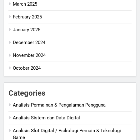
March 2025
February 2025
January 2025
December 2024
November 2024
October 2024
Categories
Analisis Permainan & Pengalaman Pengguna
Analisis Sistem dan Data Digital
Analisis Slot Digital / Psikologi Pemain & Teknologi
Game