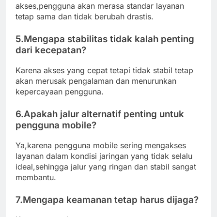
akses,pengguna akan merasa standar layanan
tetap sama dan tidak berubah drastis.
5.Mengapa stabilitas tidak kalah penting
dari kecepatan?
Karena akses yang cepat tetapi tidak stabil tetap
akan merusak pengalaman dan menurunkan
kepercayaan pengguna.
6.Apakah jalur alternatif penting untuk
pengguna mobile?
Ya,karena pengguna mobile sering mengakses
layanan dalam kondisi jaringan yang tidak selalu
ideal,sehingga jalur yang ringan dan stabil sangat
membantu.
7.Mengapa keamanan tetap harus dijaga?