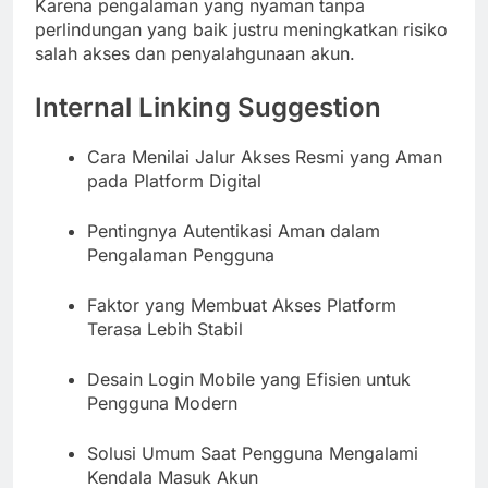
Karena pengalaman yang nyaman tanpa
perlindungan yang baik justru meningkatkan risiko
salah akses dan penyalahgunaan akun.
Internal Linking Suggestion
Cara Menilai Jalur Akses Resmi yang Aman
pada Platform Digital
Pentingnya Autentikasi Aman dalam
Pengalaman Pengguna
Faktor yang Membuat Akses Platform
Terasa Lebih Stabil
Desain Login Mobile yang Efisien untuk
Pengguna Modern
Solusi Umum Saat Pengguna Mengalami
Kendala Masuk Akun