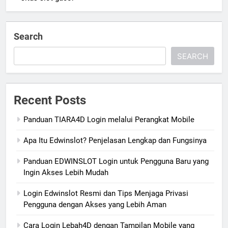
Search
SEARCH
Recent Posts
Panduan TIARA4D Login melalui Perangkat Mobile
Apa Itu Edwinslot? Penjelasan Lengkap dan Fungsinya
Panduan EDWINSLOT Login untuk Pengguna Baru yang
Ingin Akses Lebih Mudah
Login Edwinslot Resmi dan Tips Menjaga Privasi
Pengguna dengan Akses yang Lebih Aman
Cara Login Lebah4D dengan Tampilan Mobile yang