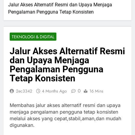
Jalur Akses Alternatif Resmi dan Upaya Menjaga
Pengalaman Pengguna Tetap Konsisten
TEKNOLOGI & DIGITAL
Jalur Akses Alternatif Resmi
dan Upaya Menjaga
Pengalaman Pengguna
Tetap Konsisten
0
2ec3342
4 Months Ago
16 Mins
Membahas jalur akses alternatif resmi dan upaya
menjaga pengalaman pengguna tetap konsisten
melalui akses yang cepat,stabil,aman,dan mudah
digunakan.