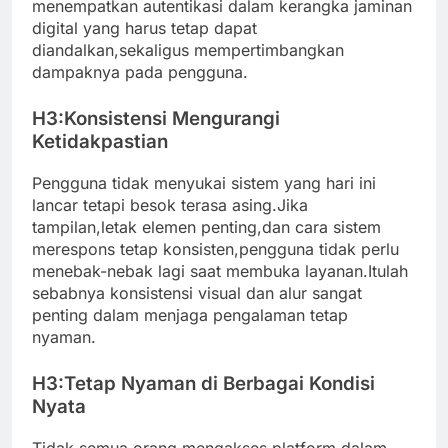
menempatkan autentikasi dalam kerangka jaminan
digital yang harus tetap dapat
diandalkan,sekaligus mempertimbangkan
dampaknya pada pengguna.
H3:Konsistensi Mengurangi
Ketidakpastian
Pengguna tidak menyukai sistem yang hari ini
lancar tetapi besok terasa asing.Jika
tampilan,letak elemen penting,dan cara sistem
merespons tetap konsisten,pengguna tidak perlu
menebak-nebak lagi saat membuka layanan.Itulah
sebabnya konsistensi visual dan alur sangat
penting dalam menjaga pengalaman tetap
nyaman.
H3:Tetap Nyaman di Berbagai Kondisi
Nyata
Tidak semua orang mengakses platform dalam