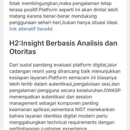
tidak membingungkan,maka pengalaman tetap
terasa positif.Platform seperti ini akan dinilai lebih
matang karena benar-benar mendukung
penggunaan sehari-hari,bukan hanya situasi ideal.
link altenatif tiara4d
H2:Insight Berbasis Analisis dan
Otoritas
Dari sudut pandang evaluasi platform digital,jalur
cadangan resmi yang dirancang baik menunjukkan
kesiapan layanan.Platform semacam ini biasanya
lebih tertib dalam autentikasi,pengelolaan sesi,dan
pengalaman pengguna secara keseluruhan.OWASP
menempatkan autentikasi dan session
management sebagai komponen penting
keamanan aplikasi,sementara NIST menekankan
bahwa layanan identitas digital modern perlu
menggabungkan technical requirements dengan
pertimbangan customer experience.