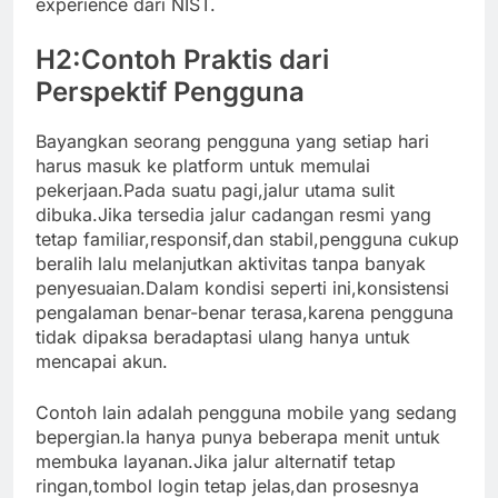
experience dari NIST.
H2:Contoh Praktis dari
Perspektif Pengguna
Bayangkan seorang pengguna yang setiap hari
harus masuk ke platform untuk memulai
pekerjaan.Pada suatu pagi,jalur utama sulit
dibuka.Jika tersedia jalur cadangan resmi yang
tetap familiar,responsif,dan stabil,pengguna cukup
beralih lalu melanjutkan aktivitas tanpa banyak
penyesuaian.Dalam kondisi seperti ini,konsistensi
pengalaman benar-benar terasa,karena pengguna
tidak dipaksa beradaptasi ulang hanya untuk
mencapai akun.
Contoh lain adalah pengguna mobile yang sedang
bepergian.Ia hanya punya beberapa menit untuk
membuka layanan.Jika jalur alternatif tetap
ringan,tombol login tetap jelas,dan prosesnya