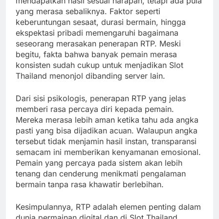
mendapatkan hasil sesuai harapan, tetapi ada pula
yang merasa sebaliknya. Faktor seperti
keberuntungan sesaat, durasi bermain, hingga
ekspektasi pribadi memengaruhi bagaimana
seseorang merasakan penerapan RTP. Meski
begitu, fakta bahwa banyak pemain merasa
konsisten sudah cukup untuk menjadikan Slot
Thailand menonjol dibanding server lain.
Dari sisi psikologis, penerapan RTP yang jelas
memberi rasa percaya diri kepada pemain.
Mereka merasa lebih aman ketika tahu ada angka
pasti yang bisa dijadikan acuan. Walaupun angka
tersebut tidak menjamin hasil instan, transparansi
semacam ini memberikan kenyamanan emosional.
Pemain yang percaya pada sistem akan lebih
tenang dan cenderung menikmati pengalaman
bermain tanpa rasa khawatir berlebihan.
Kesimpulannya, RTP adalah elemen penting dalam
dunia permainan digital dan di Slot Thailand