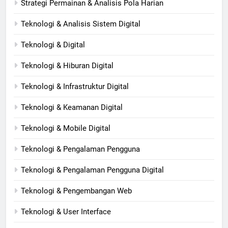
Strategi Permainan & Analisis Pola Harian
Teknologi & Analisis Sistem Digital
Teknologi & Digital
Teknologi & Hiburan Digital
Teknologi & Infrastruktur Digital
Teknologi & Keamanan Digital
Teknologi & Mobile Digital
Teknologi & Pengalaman Pengguna
Teknologi & Pengalaman Pengguna Digital
Teknologi & Pengembangan Web
Teknologi & User Interface