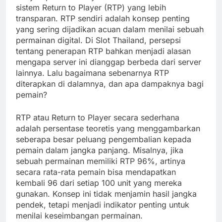
sistem Return to Player (RTP) yang lebih
transparan. RTP sendiri adalah konsep penting
yang sering dijadikan acuan dalam menilai sebuah
permainan digital. Di Slot Thailand, persepsi
tentang penerapan RTP bahkan menjadi alasan
mengapa server ini dianggap berbeda dari server
lainnya. Lalu bagaimana sebenarnya RTP
diterapkan di dalamnya, dan apa dampaknya bagi
pemain?
RTP atau Return to Player secara sederhana
adalah persentase teoretis yang menggambarkan
seberapa besar peluang pengembalian kepada
pemain dalam jangka panjang. Misalnya, jika
sebuah permainan memiliki RTP 96%, artinya
secara rata-rata pemain bisa mendapatkan
kembali 96 dari setiap 100 unit yang mereka
gunakan. Konsep ini tidak menjamin hasil jangka
pendek, tetapi menjadi indikator penting untuk
menilai keseimbangan permainan.