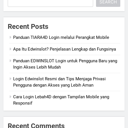
SEARCH
Recent Posts
Panduan TIARA4D Login melalui Perangkat Mobile
Apa Itu Edwinslot? Penjelasan Lengkap dan Fungsinya
Panduan EDWINSLOT Login untuk Pengguna Baru yang
Ingin Akses Lebih Mudah
Login Edwinslot Resmi dan Tips Menjaga Privasi
Pengguna dengan Akses yang Lebih Aman
Cara Login Lebah4D dengan Tampilan Mobile yang
Responsif
Recent Comments