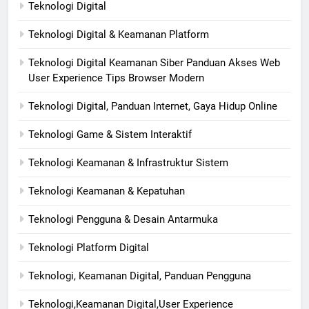
Teknologi Digital
Teknologi Digital & Keamanan Platform
Teknologi Digital Keamanan Siber Panduan Akses Web
User Experience Tips Browser Modern
Teknologi Digital, Panduan Internet, Gaya Hidup Online
Teknologi Game & Sistem Interaktif
Teknologi Keamanan & Infrastruktur Sistem
Teknologi Keamanan & Kepatuhan
Teknologi Pengguna & Desain Antarmuka
Teknologi Platform Digital
Teknologi, Keamanan Digital, Panduan Pengguna
Teknologi,Keamanan Digital,User Experience