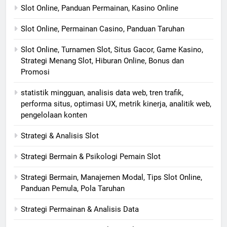
Slot Online, Panduan Permainan, Kasino Online
Slot Online, Permainan Casino, Panduan Taruhan
Slot Online, Turnamen Slot, Situs Gacor, Game Kasino,
Strategi Menang Slot, Hiburan Online, Bonus dan
Promosi
statistik mingguan, analisis data web, tren trafik,
performa situs, optimasi UX, metrik kinerja, analitik web,
pengelolaan konten
Strategi & Analisis Slot
Strategi Bermain & Psikologi Pemain Slot
Strategi Bermain, Manajemen Modal, Tips Slot Online,
Panduan Pemula, Pola Taruhan
Strategi Permainan & Analisis Data