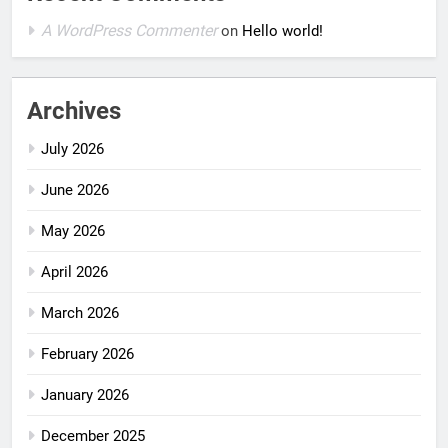
A WordPress Commenter
on
Hello world!
Archives
July 2026
June 2026
May 2026
April 2026
March 2026
February 2026
January 2026
December 2025