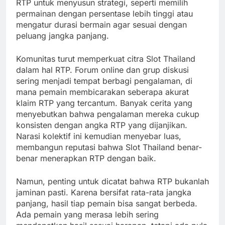
RTP untuk menyusun strategi, seperti memilih
permainan dengan persentase lebih tinggi atau
mengatur durasi bermain agar sesuai dengan
peluang jangka panjang.
Komunitas turut memperkuat citra Slot Thailand
dalam hal RTP. Forum online dan grup diskusi
sering menjadi tempat berbagi pengalaman, di
mana pemain membicarakan seberapa akurat
klaim RTP yang tercantum. Banyak cerita yang
menyebutkan bahwa pengalaman mereka cukup
konsisten dengan angka RTP yang dijanjikan.
Narasi kolektif ini kemudian menyebar luas,
membangun reputasi bahwa Slot Thailand benar-
benar menerapkan RTP dengan baik.
Namun, penting untuk dicatat bahwa RTP bukanlah
jaminan pasti. Karena bersifat rata-rata jangka
panjang, hasil tiap pemain bisa sangat berbeda.
Ada pemain yang merasa lebih sering