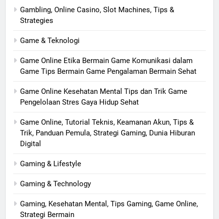
Gambling, Online Casino, Slot Machines, Tips &
Strategies
Game & Teknologi
Game Online Etika Bermain Game Komunikasi dalam
Game Tips Bermain Game Pengalaman Bermain Sehat
Game Online Kesehatan Mental Tips dan Trik Game
Pengelolaan Stres Gaya Hidup Sehat
Game Online, Tutorial Teknis, Keamanan Akun, Tips &
Trik, Panduan Pemula, Strategi Gaming, Dunia Hiburan
Digital
Gaming & Lifestyle
Gaming & Technology
Gaming, Kesehatan Mental, Tips Gaming, Game Online,
Strategi Bermain