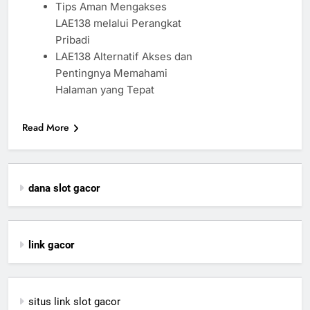
Tips Aman Mengakses
LAE138 melalui Perangkat
Pribadi
LAE138 Alternatif Akses dan
Pentingnya Memahami
Halaman yang Tepat
Read More
dana slot gacor
link gacor
situs link slot gacor