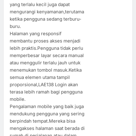
yang terlalu kecil juga dapat
mengurangi kenyamanan,terutama
ketika pengguna sedang terburu-
buru.
Halaman yang responsif
membantu proses akses menjadi
lebih praktis.Pengguna tidak perlu
memperbesar layar secara manual
atau menggulir terlalu jauh untuk
menemukan tombol masuk.Ketika
semua elemen utama tampil
proporsional,LAE138 Login akan
terasa lebih ramah bagi pengguna
mobile.
Pengalaman mobile yang baik juga
mendukung pengguna yang sering
berpindah tempat.Mereka bisa
mengakses halaman saat berada di
rumah,di perjalanan,atau dalam