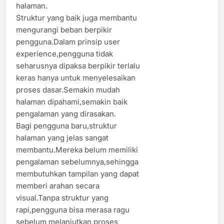
halaman.
Struktur yang baik juga membantu
mengurangi beban berpikir
pengguna.Dalam prinsip user
experience,pengguna tidak
seharusnya dipaksa berpikir terlalu
keras hanya untuk menyelesaikan
proses dasar.Semakin mudah
halaman dipahami,semakin baik
pengalaman yang dirasakan.
Bagi pengguna baru,struktur
halaman yang jelas sangat
membantu.Mereka belum memiliki
pengalaman sebelumnya,sehingga
membutuhkan tampilan yang dapat
memberi arahan secara
visual.Tanpa struktur yang
rapi,pengguna bisa merasa ragu
sebelum melanjutkan proses