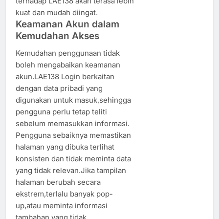
terhadap LAE138 akan terasa lebih
kuat dan mudah diingat.
Keamanan Akun dalam
Kemudahan Akses
Kemudahan penggunaan tidak
boleh mengabaikan keamanan
akun.LAE138 Login berkaitan
dengan data pribadi yang
digunakan untuk masuk,sehingga
pengguna perlu tetap teliti
sebelum memasukkan informasi.
Pengguna sebaiknya memastikan
halaman yang dibuka terlihat
konsisten dan tidak meminta data
yang tidak relevan.Jika tampilan
halaman berubah secara
ekstrem,terlalu banyak pop-
up,atau meminta informasi
tambahan yang tidak