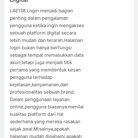
LAE138 Login menjadi bagian
penting dalam pengalaman
pengguna ketika ingin mengakses
sebuah platform digital secara
lebih mudah dan terarah.Halaman
login bukan hanya berfungsi
sebagai tempat memasukkan data
akun,tetapi juga menjadi titik
pertama yang membentuk kesan
pengguna terhadap
kejelasan,kenyamanan,dan
profesionalitas sebuah brand.
Dalam penggunaan layanan
online,pengguna biasanya menilai
kualitas platform dari hal
sederhana yang mereka rasakan
sejak awal.Misalnya,apakah
halaman mudah dipahami,apakah