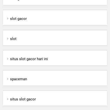
slot gacor
slot
situs slot gacor hari ini
spaceman
situs slot gacor