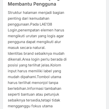
Membantu Pengguna
Struktur halaman menjadi bagian
penting dari kemudahan
penggunaan.Pada LAE138
Login,penempatan elemen harus
mengikuti urutan yang logis agar
pengguna dapat mengikuti alur
masuk secara natural.
Identitas brand sebaiknya mudah
dikenali.Area login perlu berada di
posisi yang terlihat jelas.Kolom
input harus memiliki label yang
mudah dipahami.Tombol utama
harus terlihat menonjol tanpa
berlebihan.Informasi tambahan
seperti bantuan atau petunjuk
sebaiknya tersedia,tetapi tidak
mengganggu fokus utama