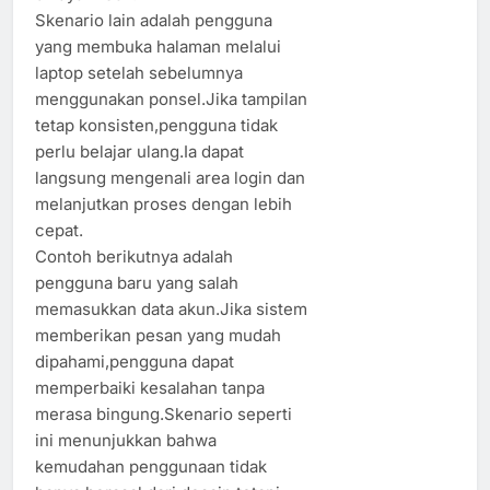
Skenario lain adalah pengguna
yang membuka halaman melalui
laptop setelah sebelumnya
menggunakan ponsel.Jika tampilan
tetap konsisten,pengguna tidak
perlu belajar ulang.Ia dapat
langsung mengenali area login dan
melanjutkan proses dengan lebih
cepat.
Contoh berikutnya adalah
pengguna baru yang salah
memasukkan data akun.Jika sistem
memberikan pesan yang mudah
dipahami,pengguna dapat
memperbaiki kesalahan tanpa
merasa bingung.Skenario seperti
ini menunjukkan bahwa
kemudahan penggunaan tidak