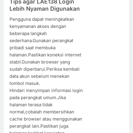
Tips agar LAE138 Login
Lebih Nyaman Digunakan
Pengguna dapat meningkatkan
kenyamanan akses dengan
beberapa langkah
sederhana.Gunakan perangkat
pribadi saat membuka
halaman.Pastikan koneksi internet
stabil.Gunakan browser yang
sudah diperbarui.Periksa kembali
data akun sebelum menekan
tombol masuk.
Hindari menyimpan informasi login
pada perangkat umum.Jika
halaman terasa tidak
normal,cobalah membersihkan
cache browser atau menggunakan
perangkat lain.Pastikan juga