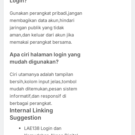
Login?
Gunakan perangkat pribadi,jangan
membagikan data akun,hindari
jaringan publik yang tidak
aman,dan keluar dari akun jika
memakai perangkat bersama.
Apa ciri halaman login yang
mudah digunakan?
Ciri utamanya adalah tampilan
bersih,kolom input jelas,tombol
mudah ditemukan,pesan sistem
informatif,dan responsif di
berbagai perangkat.
Internal Linking
Suggestion
LAE138 Login dan