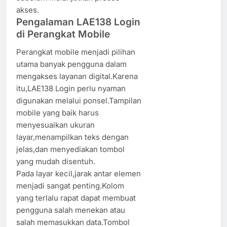
akses.
Pengalaman LAE138 Login
di Perangkat Mobile
Perangkat mobile menjadi pilihan
utama banyak pengguna dalam
mengakses layanan digital.Karena
itu,LAE138 Login perlu nyaman
digunakan melalui ponsel.Tampilan
mobile yang baik harus
menyesuaikan ukuran
layar,menampilkan teks dengan
jelas,dan menyediakan tombol
yang mudah disentuh.
Pada layar kecil,jarak antar elemen
menjadi sangat penting.Kolom
yang terlalu rapat dapat membuat
pengguna salah menekan atau
salah memasukkan data.Tombol