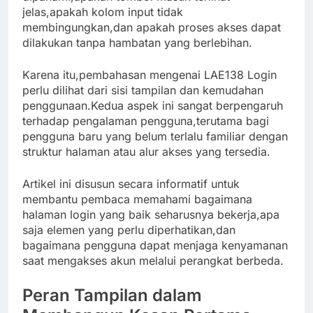
jelas,apakah kolom input tidak
membingungkan,dan apakah proses akses dapat
dilakukan tanpa hambatan yang berlebihan.
Karena itu,pembahasan mengenai LAE138 Login
perlu dilihat dari sisi tampilan dan kemudahan
penggunaan.Kedua aspek ini sangat berpengaruh
terhadap pengalaman pengguna,terutama bagi
pengguna baru yang belum terlalu familiar dengan
struktur halaman atau alur akses yang tersedia.
Artikel ini disusun secara informatif untuk
membantu pembaca memahami bagaimana
halaman login yang baik seharusnya bekerja,apa
saja elemen yang perlu diperhatikan,dan
bagaimana pengguna dapat menjaga kenyamanan
saat mengakses akun melalui perangkat berbeda.
Peran Tampilan dalam