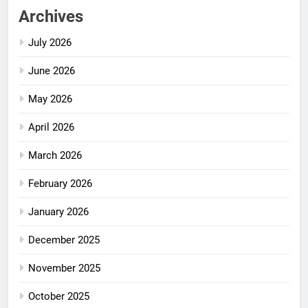
Archives
July 2026
June 2026
May 2026
April 2026
March 2026
February 2026
January 2026
December 2025
November 2025
October 2025