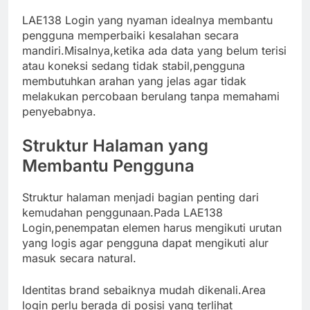
LAE138 Login yang nyaman idealnya membantu
pengguna memperbaiki kesalahan secara
mandiri.Misalnya,ketika ada data yang belum terisi
atau koneksi sedang tidak stabil,pengguna
membutuhkan arahan yang jelas agar tidak
melakukan percobaan berulang tanpa memahami
penyebabnya.
Struktur Halaman yang
Membantu Pengguna
Struktur halaman menjadi bagian penting dari
kemudahan penggunaan.Pada LAE138
Login,penempatan elemen harus mengikuti urutan
yang logis agar pengguna dapat mengikuti alur
masuk secara natural.
Identitas brand sebaiknya mudah dikenali.Area
login perlu berada di posisi yang terlihat