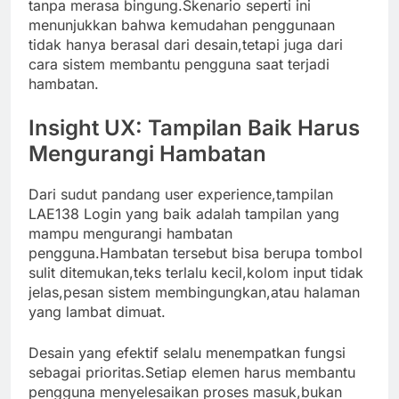
tanpa merasa bingung.Skenario seperti ini
menunjukkan bahwa kemudahan penggunaan
tidak hanya berasal dari desain,tetapi juga dari
cara sistem membantu pengguna saat terjadi
hambatan.
Insight UX: Tampilan Baik Harus
Mengurangi Hambatan
Dari sudut pandang user experience,tampilan
LAE138 Login yang baik adalah tampilan yang
mampu mengurangi hambatan
pengguna.Hambatan tersebut bisa berupa tombol
sulit ditemukan,teks terlalu kecil,kolom input tidak
jelas,pesan sistem membingungkan,atau halaman
yang lambat dimuat.
Desain yang efektif selalu menempatkan fungsi
sebagai prioritas.Setiap elemen harus membantu
pengguna menyelesaikan proses masuk,bukan