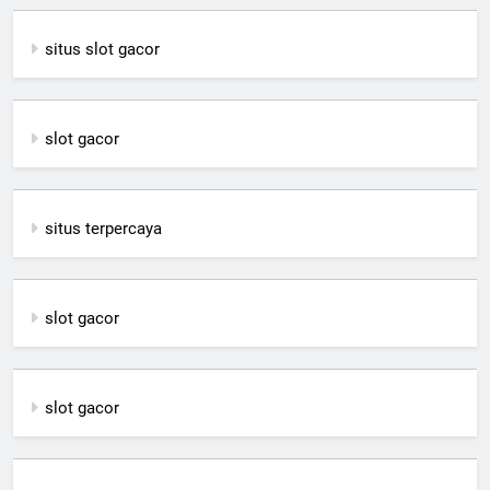
situs slot gacor
slot gacor
situs terpercaya
slot gacor
slot gacor