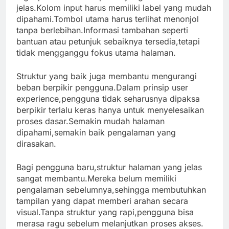
jelas.Kolom input harus memiliki label yang mudah
dipahami.Tombol utama harus terlihat menonjol
tanpa berlebihan.Informasi tambahan seperti
bantuan atau petunjuk sebaiknya tersedia,tetapi
tidak mengganggu fokus utama halaman.
Struktur yang baik juga membantu mengurangi
beban berpikir pengguna.Dalam prinsip user
experience,pengguna tidak seharusnya dipaksa
berpikir terlalu keras hanya untuk menyelesaikan
proses dasar.Semakin mudah halaman
dipahami,semakin baik pengalaman yang
dirasakan.
Bagi pengguna baru,struktur halaman yang jelas
sangat membantu.Mereka belum memiliki
pengalaman sebelumnya,sehingga membutuhkan
tampilan yang dapat memberi arahan secara
visual.Tanpa struktur yang rapi,pengguna bisa
merasa ragu sebelum melanjutkan proses akses.