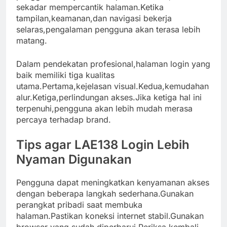
sekadar mempercantik halaman.Ketika
tampilan,keamanan,dan navigasi bekerja
selaras,pengalaman pengguna akan terasa lebih
matang.
Dalam pendekatan profesional,halaman login yang
baik memiliki tiga kualitas
utama.Pertama,kejelasan visual.Kedua,kemudahan
alur.Ketiga,perlindungan akses.Jika ketiga hal ini
terpenuhi,pengguna akan lebih mudah merasa
percaya terhadap brand.
Tips agar LAE138 Login Lebih
Nyaman Digunakan
Pengguna dapat meningkatkan kenyamanan akses
dengan beberapa langkah sederhana.Gunakan
perangkat pribadi saat membuka
halaman.Pastikan koneksi internet stabil.Gunakan
browser yang sudah diperbarui.Periksa kembali