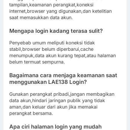
tampilan,keamanan perangkat,koneksi
internet,browser yang digunakan,dan ketelitian
saat memasukkan data akun.
Mengapa login kadang terasa sulit?
Penyebab umum meliputi koneksi tidak
stabil,browser belum diperbarui,cache
menumpuk,data akun kurang tepat,atau halaman
belum termuat sempurna.
Bagaimana cara menjaga keamanan saat
menggunakan LAE138 Login?
Gunakan perangkat pribadi,jangan membagikan
data akun,hindari jaringan publik yang tidak
aman,dan keluar dari akun jika memakai
perangkat bersama.
Apa ciri halaman login yang mudah