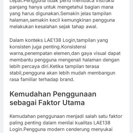
cepat.Pengguna tidak perlu membaca instruksi
panjang hanya untuk mengetahui bagian mana
yang harus digunakan.Semakin jelas tampilan
halaman,semakin kecil kemungkinan pengguna
melakukan kesalahan sejak tahap awal.
Dalam konteks LAE138 Login,tampilan yang
konsisten juga penting.Konsistensi
warna,penempatan elemen,dan gaya visual dapat
membantu pengguna mengenali halaman dengan
lebih percaya diri.Ketika tampilan terasa
stabil,pengguna akan lebih mudah membangun
rasa familiar terhadap brand.
Kemudahan Penggunaan
sebagai Faktor Utama
Kemudahan penggunaan menjadi salah satu faktor
paling penting dalam menilai kualitas LAE138
Login.Pengguna modern cenderung menyukai