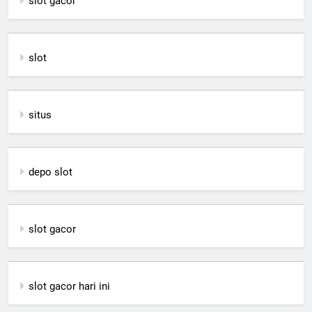
slot gacor
slot
situs
depo slot
slot gacor
slot gacor hari ini