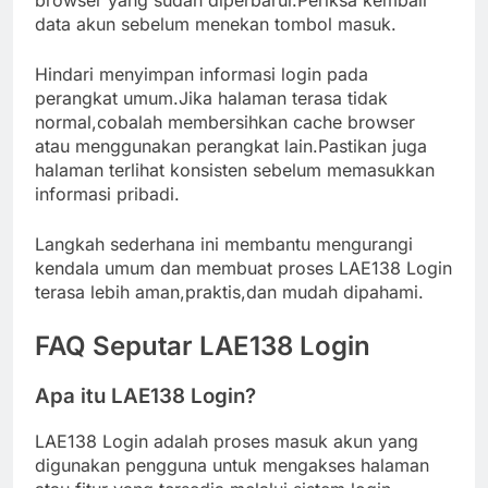
data akun sebelum menekan tombol masuk.
Hindari menyimpan informasi login pada
perangkat umum.Jika halaman terasa tidak
normal,cobalah membersihkan cache browser
atau menggunakan perangkat lain.Pastikan juga
halaman terlihat konsisten sebelum memasukkan
informasi pribadi.
Langkah sederhana ini membantu mengurangi
kendala umum dan membuat proses LAE138 Login
terasa lebih aman,praktis,dan mudah dipahami.
FAQ Seputar LAE138 Login
Apa itu LAE138 Login?
LAE138 Login adalah proses masuk akun yang
digunakan pengguna untuk mengakses halaman