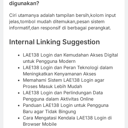
digunakan?
Ciri utamanya adalah tampilan bersih,kolom input
jelas,tombol mudah ditemukan,pesan sistem
informatif,dan responsif di berbagai perangkat.
Internal Linking Suggestion
LAE138 Login dan Kemudahan Akses Digital
untuk Pengguna Modern
LAE138 Login dan Peran Teknologi dalam
Meningkatkan Kenyamanan Akses
Memahami Sistem LAE138 Login agar
Proses Masuk Lebih Mudah
LAE138 Login dan Perlindungan Data
Pengguna dalam Aktivitas Online
Panduan LAE138 Login untuk Pengguna
Baru agar Tidak Bingung
Cara Mengatasi Kendala LAE138 Login di
Browser Mobile