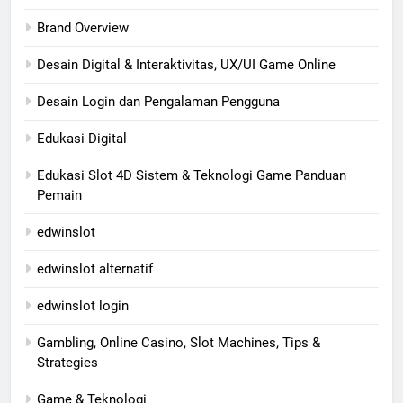
Brand Overview
Desain Digital & Interaktivitas, UX/UI Game Online
Desain Login dan Pengalaman Pengguna
Edukasi Digital
Edukasi Slot 4D Sistem & Teknologi Game Panduan
Pemain
edwinslot
edwinslot alternatif
edwinslot login
Gambling, Online Casino, Slot Machines, Tips &
Strategies
Game & Teknologi