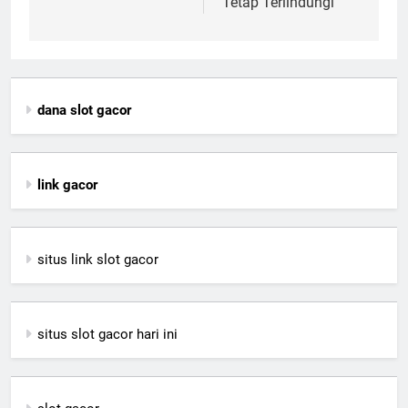
Tetap Terlindungi
dana slot gacor
link gacor
situs link slot gacor
situs slot gacor hari ini