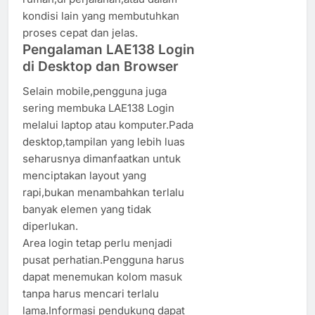
kondisi lain yang membutuhkan
proses cepat dan jelas.
Pengalaman LAE138 Login
di Desktop dan Browser
Selain mobile,pengguna juga
sering membuka LAE138 Login
melalui laptop atau komputer.Pada
desktop,tampilan yang lebih luas
seharusnya dimanfaatkan untuk
menciptakan layout yang
rapi,bukan menambahkan terlalu
banyak elemen yang tidak
diperlukan.
Area login tetap perlu menjadi
pusat perhatian.Pengguna harus
dapat menemukan kolom masuk
tanpa harus mencari terlalu
lama.Informasi pendukung dapat