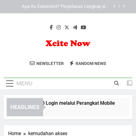
Skip
Panduan EDWINSLOT Login untuk Pengguna Baru
to
yang Ingin Akses Lebih Mudah
content
Login Edwinslot Resmi dan Tips Menjaga Privasi
Pengguna dengan Akses yang Lebih Aman
Panduan TIARA4D Login melalui Perangkat
Mobile
Apa Itu Edwinslot? Penjelasan Lengkap dan
Fungsinya
Xcite Now
Dapatkan Hiburan Terkini Dari Xcite
Panduan EDWINSLOT Login untuk Pengguna Baru
NEWSLETTER
RANDOM NEWS
yang Ingin Akses Lebih Mudah
Now. Mulai Dari Acara, Berita Selebriti,
Login Edwinslot Resmi dan Tips Menjaga Privasi
Hingga Konten Kreatif Yang Menghibur.
Pengguna dengan Akses yang Lebih Aman
MENU
anduan TIARA4D Login melalui Perangkat Mobile
Apa I
HEADLINES
 Weeks Ago
1 Mont
Home
kemudahan akses