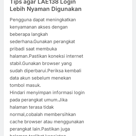
Tips agar LAE138 Login
Lebih Nyaman Digunakan
Pengguna dapat meningkatkan
kenyamanan akses dengan
beberapa langkah
sederhana.Gunakan perangkat
pribadi saat membuka
halaman.Pastikan koneksi internet
stabil.Gunakan browser yang
sudah diperbarui.Periksa kembali
data akun sebelum menekan
tombol masuk.
Hindari menyimpan informasi login
pada perangkat umum.Jika
halaman terasa tidak
normal,cobalah membersihkan
cache browser atau menggunakan
perangkat lain.Pastikan juga