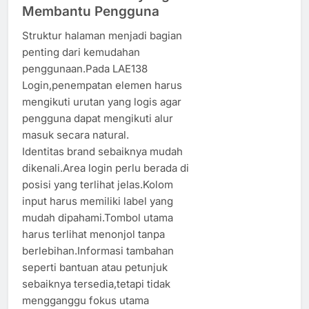
Membantu Pengguna
Struktur halaman menjadi bagian
penting dari kemudahan
penggunaan.Pada LAE138
Login,penempatan elemen harus
mengikuti urutan yang logis agar
pengguna dapat mengikuti alur
masuk secara natural.
Identitas brand sebaiknya mudah
dikenali.Area login perlu berada di
posisi yang terlihat jelas.Kolom
input harus memiliki label yang
mudah dipahami.Tombol utama
harus terlihat menonjol tanpa
berlebihan.Informasi tambahan
seperti bantuan atau petunjuk
sebaiknya tersedia,tetapi tidak
mengganggu fokus utama