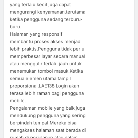
yang terlalu kecil juga dapat
mengurangi kenyamanan,terutama
ketika pengguna sedang terburu-
buru.
Halaman yang responsif
membantu proses akses menjadi
lebih praktis.Pengguna tidak perlu
memperbesar layar secara manual
atau menggulir terlalu jauh untuk
menemukan tombol masuk.Ketika
semua elemen utama tampil
proporsional,LAE138 Login akan
terasa lebih ramah bagi pengguna
mobile.
Pengalaman mobile yang baik juga
mendukung pengguna yang sering
berpindah tempat.Mereka bisa
mengakses halaman saat berada di
rumah,di perjalanan,atau dalam