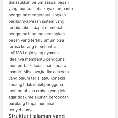
dimasukkan belum sesuai,pesan
yang muncul sebaiknya membantu
pengguna mengetahui langkah
berikutnya.Pesan sistem yang
terlalu teknis dapat membuat
pengguna bingung,sedangkan
pesan yang terlalu umum bisa
terasa kurang membantu.
LAE138 Login yang nyaman
idealnya membantu pengguna
memperbaiki kesalahan secara
mandiri.Misalnya,ketika ada data
yang belum terisi atau koneksi
sedang tidak stabil,pengguna
membutuhkan arahan yang jelas
agar tidak melakukan percobaan
berulang tanpa memahami
penyebabnya.
Struktur Halaman yang