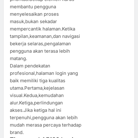
membantu pengguna
menyelesaikan proses
masuk,bukan sekadar
mempercantik halaman.Ketika
tampilan,keamanan,dan navigasi
bekerja selaras,pengalaman
pengguna akan terasa lebih
matang.
Dalam pendekatan
profesional,halaman login yang
baik memiliki tiga kualitas
utama.Pertama,kejelasan
visual.Kedua,kemudahan
alur.Ketiga,perlindungan
akses.Jika ketiga hal ini
terpenuhi,pengguna akan lebih
mudah merasa percaya terhadap
brand.