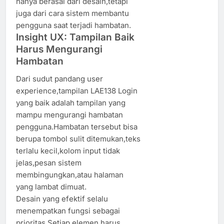
hanya berasal dari desain,tetapi
juga dari cara sistem membantu
pengguna saat terjadi hambatan.
Insight UX: Tampilan Baik
Harus Mengurangi
Hambatan
Dari sudut pandang user
experience,tampilan LAE138 Login
yang baik adalah tampilan yang
mampu mengurangi hambatan
pengguna.Hambatan tersebut bisa
berupa tombol sulit ditemukan,teks
terlalu kecil,kolom input tidak
jelas,pesan sistem
membingungkan,atau halaman
yang lambat dimuat.
Desain yang efektif selalu
menempatkan fungsi sebagai
prioritas.Setiap elemen harus