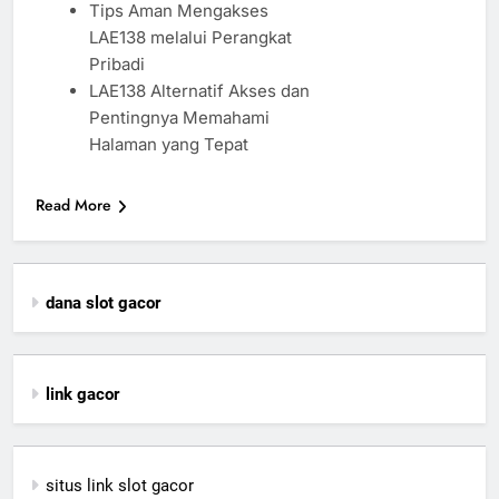
Tips Aman Mengakses
LAE138 melalui Perangkat
Pribadi
LAE138 Alternatif Akses dan
Pentingnya Memahami
Halaman yang Tepat
Read More
dana slot gacor
link gacor
situs link slot gacor