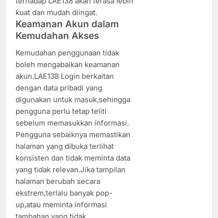
terhadap LAE138 akan terasa lebih
kuat dan mudah diingat.
Keamanan Akun dalam
Kemudahan Akses
Kemudahan penggunaan tidak
boleh mengabaikan keamanan
akun.LAE138 Login berkaitan
dengan data pribadi yang
digunakan untuk masuk,sehingga
pengguna perlu tetap teliti
sebelum memasukkan informasi.
Pengguna sebaiknya memastikan
halaman yang dibuka terlihat
konsisten dan tidak meminta data
yang tidak relevan.Jika tampilan
halaman berubah secara
ekstrem,terlalu banyak pop-
up,atau meminta informasi
tambahan yang tidak