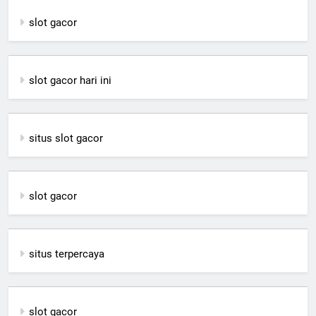
slot gacor
slot gacor hari ini
situs slot gacor
slot gacor
situs terpercaya
slot gacor