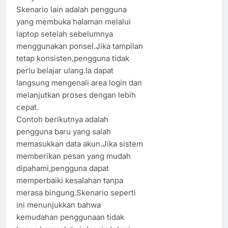
Skenario lain adalah pengguna
yang membuka halaman melalui
laptop setelah sebelumnya
menggunakan ponsel.Jika tampilan
tetap konsisten,pengguna tidak
perlu belajar ulang.Ia dapat
langsung mengenali area login dan
melanjutkan proses dengan lebih
cepat.
Contoh berikutnya adalah
pengguna baru yang salah
memasukkan data akun.Jika sistem
memberikan pesan yang mudah
dipahami,pengguna dapat
memperbaiki kesalahan tanpa
merasa bingung.Skenario seperti
ini menunjukkan bahwa
kemudahan penggunaan tidak