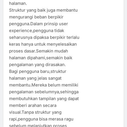
halaman.
Struktur yang baik juga membantu
mengurangi beban berpikir
pengguna.Dalam prinsip user
experience,pengguna tidak
seharusnya dipaksa berpikir terlalu
keras hanya untuk menyelesaikan
proses dasar.Semakin mudah
halaman dipahami,semakin baik
pengalaman yang dirasakan.
Bagi pengguna baru,struktur
halaman yang jelas sangat
membantu.Mereka belum memiliki
pengalaman sebelumnya,sehingga
membutuhkan tampilan yang dapat
memberi arahan secara
visual.Tanpa struktur yang
rapi,pengguna bisa merasa ragu
sebelum melanjutkan proses