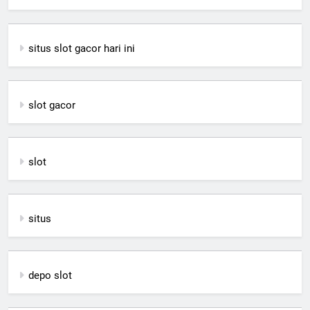
situs slot gacor hari ini
slot gacor
slot
situs
depo slot