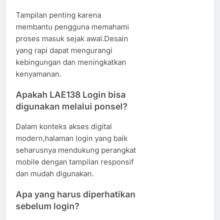
Tampilan penting karena
membantu pengguna memahami
proses masuk sejak awal.Desain
yang rapi dapat mengurangi
kebingungan dan meningkatkan
kenyamanan.
Apakah LAE138 Login bisa
digunakan melalui ponsel?
Dalam konteks akses digital
modern,halaman login yang baik
seharusnya mendukung perangkat
mobile dengan tampilan responsif
dan mudah digunakan.
Apa yang harus diperhatikan
sebelum login?