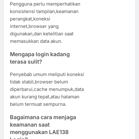
Pengguna perlu memperhatikan
konsistensi tampilan,keamanan
perangkat,koneksi
internet,browser yang
digunakan,dan ketelitian saat
memasukkan data akun.
Mengapa login kadang
terasa sulit?
Penyebab umum meliputi koneksi
tidak stabil,browser belum
diperbarui,cache menumpuk,data
akun kurang tepat,atau halaman
belum termuat sempurna.
Bagaimana cara menjaga
keamanan saat
menggunakan LAE138