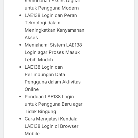
Kemudahan Akses Digital
untuk Pengguna Modern
LAE138 Login dan Peran
Teknologi dalam
Meningkatkan Kenyamanan
Akses
Memahami Sistem LAE138
Login agar Proses Masuk
Lebih Mudah
LAE138 Login dan
Perlindungan Data
Pengguna dalam Aktivitas
Online
Panduan LAE138 Login
untuk Pengguna Baru agar
Tidak Bingung
Cara Mengatasi Kendala
LAE138 Login di Browser
Mobile