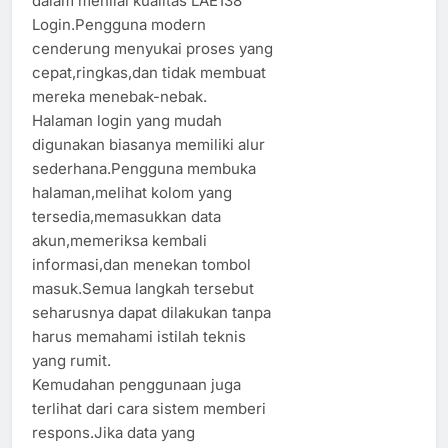
dalam menilai kualitas LAE138
Login.Pengguna modern
cenderung menyukai proses yang
cepat,ringkas,dan tidak membuat
mereka menebak-nebak.
Halaman login yang mudah
digunakan biasanya memiliki alur
sederhana.Pengguna membuka
halaman,melihat kolom yang
tersedia,memasukkan data
akun,memeriksa kembali
informasi,dan menekan tombol
masuk.Semua langkah tersebut
seharusnya dapat dilakukan tanpa
harus memahami istilah teknis
yang rumit.
Kemudahan penggunaan juga
terlihat dari cara sistem memberi
respons.Jika data yang