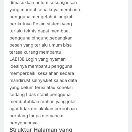
dimasukkan belum sesuai,pesan
yang muncul sebaiknya membantu
pengguna mengetahui langkah
berikutnya.Pesan sistem yang
terlalu teknis dapat membuat
pengguna bingung,sedangkan
pesan yang terlalu umum bisa
terasa kurang membantu.
LAE138 Login yang nyaman
idealnya membantu pengguna
memperbaiki kesalahan secara
mandiri.Misalnya,ketika ada data
yang belum terisi atau koneksi
sedang tidak stabil,pengguna
membutuhkan arahan yang jelas
agar tidak melakukan percobaan
berulang tanpa memahami
penyebabnya.
Struktur Halaman yang