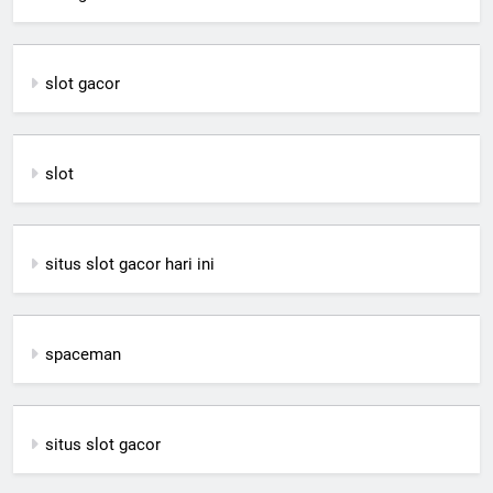
slot gacor
slot
situs slot gacor hari ini
spaceman
situs slot gacor