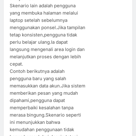
Skenario lain adalah pengguna
yang membuka halaman melalui
laptop setelah sebelumnya
menggunakan ponsel.Jika tampilan
tetap konsisten,pengguna tidak
perlu belajar ulang.Ia dapat
langsung mengenali area login dan
melanjutkan proses dengan lebih
cepat.
Contoh berikutnya adalah
pengguna baru yang salah
memasukkan data akun.Jika sistem
memberikan pesan yang mudah
dipahami,pengguna dapat
memperbaiki kesalahan tanpa
merasa bingung.Skenario seperti
ini menunjukkan bahwa
kemudahan penggunaan tidak