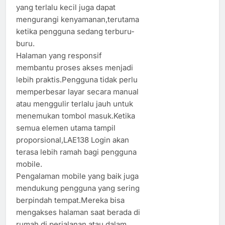
yang terlalu kecil juga dapat
mengurangi kenyamanan,terutama
ketika pengguna sedang terburu-
buru.
Halaman yang responsif
membantu proses akses menjadi
lebih praktis.Pengguna tidak perlu
memperbesar layar secara manual
atau menggulir terlalu jauh untuk
menemukan tombol masuk.Ketika
semua elemen utama tampil
proporsional,LAE138 Login akan
terasa lebih ramah bagi pengguna
mobile.
Pengalaman mobile yang baik juga
mendukung pengguna yang sering
berpindah tempat.Mereka bisa
mengakses halaman saat berada di
rumah,di perjalanan,atau dalam