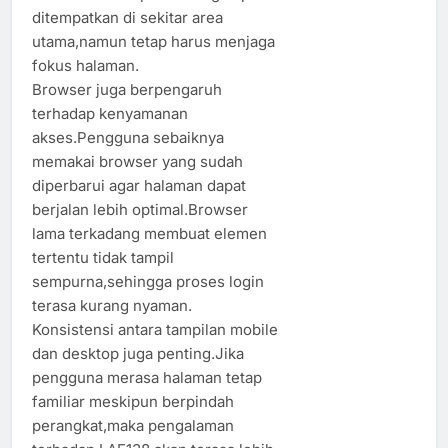
ditempatkan di sekitar area
utama,namun tetap harus menjaga
fokus halaman.
Browser juga berpengaruh
terhadap kenyamanan
akses.Pengguna sebaiknya
memakai browser yang sudah
diperbarui agar halaman dapat
berjalan lebih optimal.Browser
lama terkadang membuat elemen
tertentu tidak tampil
sempurna,sehingga proses login
terasa kurang nyaman.
Konsistensi antara tampilan mobile
dan desktop juga penting.Jika
pengguna merasa halaman tetap
familiar meskipun berpindah
perangkat,maka pengalaman