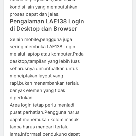
kondisi lain yang membutuhkan
proses cepat dan jelas.
Pengalaman LAE138 Login
di Desktop dan Browser
Selain mobile,pengguna juga
sering membuka LAE138 Login
melalui laptop atau komputer.Pada
desktop,tampilan yang lebih luas
seharusnya dimanfaatkan untuk
menciptakan layout yang
rapi,bukan menambahkan terlalu
banyak elemen yang tidak
diperlukan.
Area login tetap perlu menjadi
pusat perhatian.Pengguna harus
dapat menemukan kolom masuk
tanpa harus mencari terlalu
lama.Informasi pendukung dapat