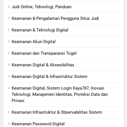
Judi Online, Teknologi, Panduan
Keamanan & Pengalaman Pengguna Situs Judi
Keamanan & Teknologi Digital
Keamanan Akun Digital
Keamanan dan Transparansi Togel
Keamanan Digital & Aksesibilitas
Keamanan Digital & Infrastruktur Sistem
Keamanan Digital, Sistem Login Kaya787, Inovasi
Teknologi, Manajemen Identitas, Proteksi Data dan
Privasi
Keamanan Infrastruktur & Observabilitas Sistem
Keamanan Password Digital