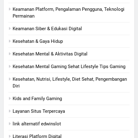
Keamanan Platform, Pengalaman Pengguna, Teknologi
Permainan
Keamanan Siber & Edukasi Digital
Kesehatan & Gaya Hidup
Kesehatan Mental & Aktivitas Digital
Kesehatan Mental Gaming Sehat Lifestyle Tips Gaming
Kesehatan, Nutrisi, Lifestyle, Diet Sehat, Pengembangan
Diri
Kids and Family Gaming
Layanan Situs Terpercaya
link alternatif edwinslot
Literasi Platform Digital