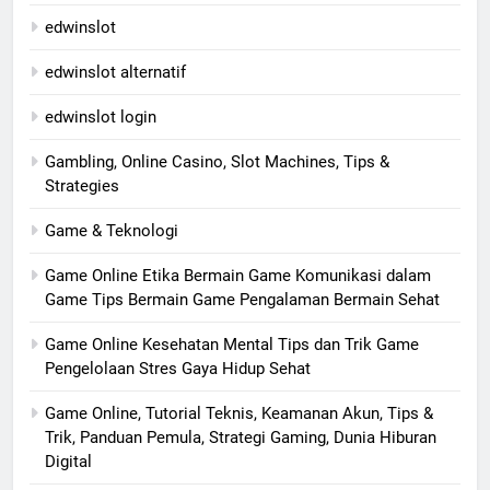
edwinslot
edwinslot alternatif
edwinslot login
Gambling, Online Casino, Slot Machines, Tips &
Strategies
Game & Teknologi
Game Online Etika Bermain Game Komunikasi dalam
Game Tips Bermain Game Pengalaman Bermain Sehat
Game Online Kesehatan Mental Tips dan Trik Game
Pengelolaan Stres Gaya Hidup Sehat
Game Online, Tutorial Teknis, Keamanan Akun, Tips &
Trik, Panduan Pemula, Strategi Gaming, Dunia Hiburan
Digital