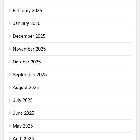
February 2026
January 2026
December 2025
November 2025
October 2025
September 2025
August 2025
July 2025
June 2025
May 2025
April 2025