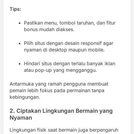
Tips:
Pastikan menu, tombol taruhan, dan fitur
bonus mudah diakses.
Pilih situs dengan desain responsif agar
nyaman di desktop maupun mobile.
Hindari situs dengan terlalu banyak iklan
atau pop-up yang mengganggu.
Antarmuka yang ramah pengguna membuat
pemain lebih fokus pada permainan tanpa
kebingungan.
2. Ciptakan Lingkungan Bermain yang
Nyaman
Lingkungan fisik saat bermain juga berpengaruh