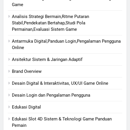
Game
Analisis Strategi Bermain,Ritme Putaran
Stabil,Pendekatan Bertahap,Studi Pola
Permainan,Evaluasi Sistem Game
Antarmuka Digital,Panduan Login,Pengalaman Pengguna
Online
Arsitektur Sistem & Jaringan Adaptif
Brand Overview
Desain Digital & Interaktivitas, UX/UI Game Online
Desain Login dan Pengalaman Pengguna
Edukasi Digital
Edukasi Slot 4D Sistem & Teknologi Game Panduan
Pemain