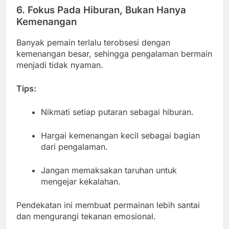
6. Fokus Pada Hiburan, Bukan Hanya
Kemenangan
Banyak pemain terlalu terobsesi dengan
kemenangan besar, sehingga pengalaman bermain
menjadi tidak nyaman.
Tips:
Nikmati setiap putaran sebagai hiburan.
Hargai kemenangan kecil sebagai bagian
dari pengalaman.
Jangan memaksakan taruhan untuk
mengejar kekalahan.
Pendekatan ini membuat permainan lebih santai
dan mengurangi tekanan emosional.