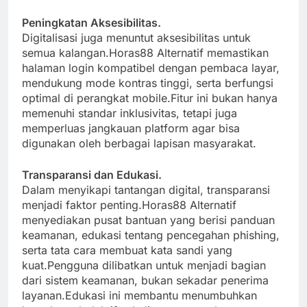
Peningkatan Aksesibilitas.
Digitalisasi juga menuntut aksesibilitas untuk
semua kalangan.Horas88 Alternatif memastikan
halaman login kompatibel dengan pembaca layar,
mendukung mode kontras tinggi, serta berfungsi
optimal di perangkat mobile.Fitur ini bukan hanya
memenuhi standar inklusivitas, tetapi juga
memperluas jangkauan platform agar bisa
digunakan oleh berbagai lapisan masyarakat.
Transparansi dan Edukasi.
Dalam menyikapi tantangan digital, transparansi
menjadi faktor penting.Horas88 Alternatif
menyediakan pusat bantuan yang berisi panduan
keamanan, edukasi tentang pencegahan phishing,
serta tata cara membuat kata sandi yang
kuat.Pengguna dilibatkan untuk menjadi bagian
dari sistem keamanan, bukan sekadar penerima
layanan.Edukasi ini membantu menumbuhkan