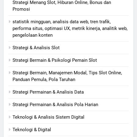
Strategi Menang Slot, Hiburan Online, Bonus dan
Promosi
statistik mingguan, analisis data web, tren trafik,
performa situs, optimasi UX, metrik kinerja, analitik web,
pengelolaan konten
Strategi & Analisis Slot
Strategi Bermain & Psikologi Pemain Slot
Strategi Bermain, Manajemen Modal, Tips Slot Online,
Panduan Pemula, Pola Taruhan
Strategi Permainan & Analisis Data
Strategi Permainan & Analisis Pola Harian
Teknologi & Analisis Sistem Digital
Teknologi & Digital