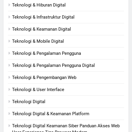
Teknologi & Hiburan Digital
Teknologi & Infrastruktur Digital
Teknologi & Keamanan Digital
Teknologi & Mobile Digital
Teknologi & Pengalaman Pengguna
Teknologi & Pengalaman Pengguna Digital
Teknologi & Pengembangan Web
Teknologi & User Interface
Teknologi Digital
Teknologi Digital & Keamanan Platform
Teknologi Digital Keamanan Siber Panduan Akses Web