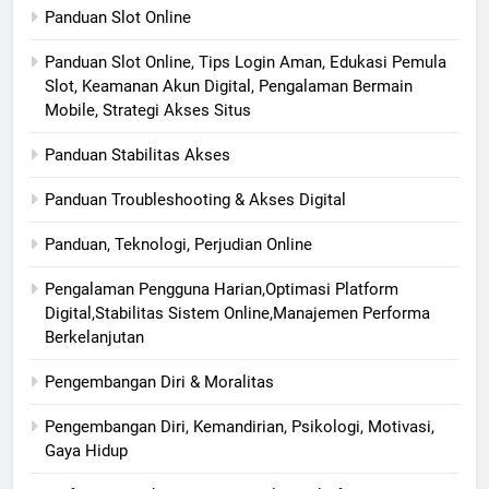
Panduan Slot Online
Panduan Slot Online, Tips Login Aman, Edukasi Pemula
Slot, Keamanan Akun Digital, Pengalaman Bermain
Mobile, Strategi Akses Situs
Panduan Stabilitas Akses
Panduan Troubleshooting & Akses Digital
Panduan, Teknologi, Perjudian Online
Pengalaman Pengguna Harian,Optimasi Platform
Digital,Stabilitas Sistem Online,Manajemen Performa
Berkelanjutan
Pengembangan Diri & Moralitas
Pengembangan Diri, Kemandirian, Psikologi, Motivasi,
Gaya Hidup