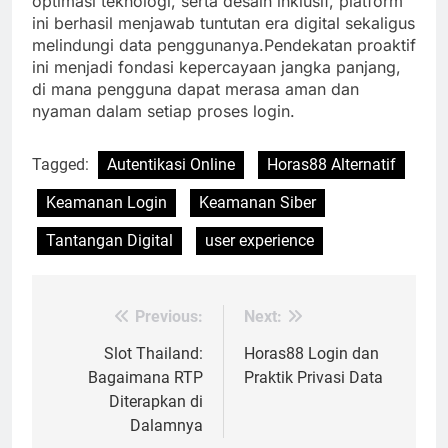
optimasi teknologi, serta desain inklusif, platform
ini berhasil menjawab tuntutan era digital sekaligus
melindungi data penggunanya.Pendekatan proaktif
ini menjadi fondasi kepercayaan jangka panjang,
di mana pengguna dapat merasa aman dan
nyaman dalam setiap proses login.
Tagged:
Autentikasi Online
Horas88 Alternatif
Keamanan Login
Keamanan Siber
Tantangan Digital
user experience
Previous:
Next:
Post
navigation
Slot Thailand:
Horas88 Login dan
Bagaimana RTP
Praktik Privasi Data
Diterapkan di
Dalamnya