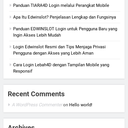
Panduan TIARA4D Login melalui Perangkat Mobile
Apa Itu Edwinslot? Penjelasan Lengkap dan Fungsinya
Panduan EDWINSLOT Login untuk Pengguna Baru yang
Ingin Akses Lebih Mudah
Login Edwinslot Resmi dan Tips Menjaga Privasi
Pengguna dengan Akses yang Lebih Aman
Cara Login Lebah4D dengan Tampilan Mobile yang
Responsif
Recent Comments
A WordPress Commenter
on
Hello world!
Archives