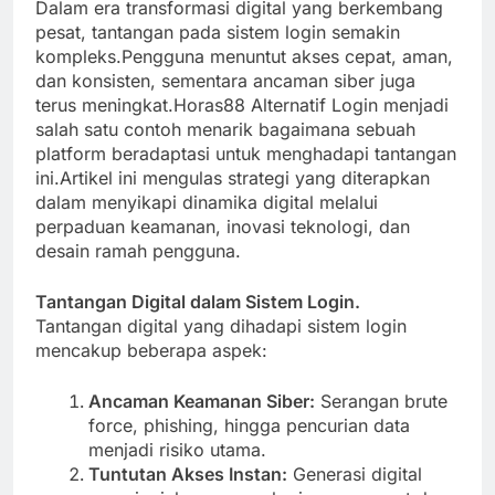
Dalam era transformasi digital yang berkembang
pesat, tantangan pada sistem login semakin
kompleks.Pengguna menuntut akses cepat, aman,
dan konsisten, sementara ancaman siber juga
terus meningkat.Horas88 Alternatif Login menjadi
salah satu contoh menarik bagaimana sebuah
platform beradaptasi untuk menghadapi tantangan
ini.Artikel ini mengulas strategi yang diterapkan
dalam menyikapi dinamika digital melalui
perpaduan keamanan, inovasi teknologi, dan
desain ramah pengguna.
Tantangan Digital dalam Sistem Login.
Tantangan digital yang dihadapi sistem login
mencakup beberapa aspek:
Ancaman Keamanan Siber:
Serangan brute
force, phishing, hingga pencurian data
menjadi risiko utama.
Tuntutan Akses Instan:
Generasi digital