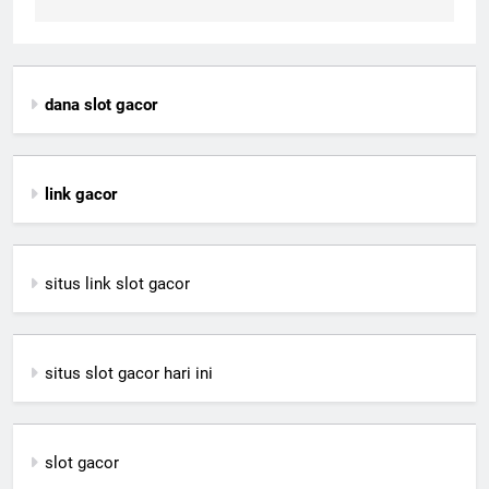
dana slot gacor
link gacor
situs link slot gacor
situs slot gacor hari ini
slot gacor