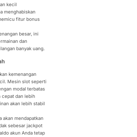
an kecil
pa menghabiskan
memicu fitur bonus
nangan besar, ini
ermainan dan
ilangan banyak uang.
ah
kan kemenangan
il. Mesin slot seperti
engan modal terbatas
cepat dan lebih
nan akan lebih stabil
da akan mendapatkan
dak sebesar jackpot
aldo akun Anda tetap