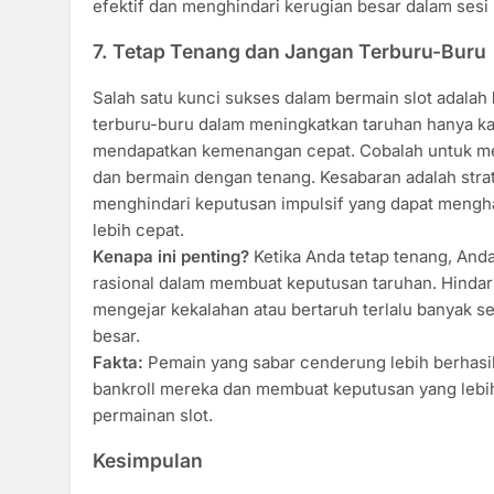
efektif dan menghindari kerugian besar dalam sesi
7. Tetap Tenang dan Jangan Terburu-Buru
Salah satu kunci sukses dalam bermain slot adalah
terburu-buru dalam meningkatkan taruhan hanya ka
mendapatkan kemenangan cepat. Cobalah untuk m
dan bermain dengan tenang. Kesabaran adalah strat
menghindari keputusan impulsif yang dapat mengh
lebih cepat.
Kenapa ini penting?
Ketika Anda tetap tenang, Anda
rasional dalam membuat keputusan taruhan. Hindar
mengejar kekalahan atau bertaruh terlalu banyak 
besar.
Fakta:
Pemain yang sabar cenderung lebih berhasi
bankroll mereka dan membuat keputusan yang lebi
permainan slot.
Kesimpulan