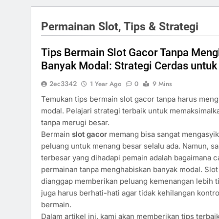
Permainan Slot, Tips & Strategi
Tips Bermain Slot Gacor Tanpa Men
Banyak Modal: Strategi Cerdas untuk
2ec3342
1 Year Ago
0
9 Mins
Temukan tips bermain slot gacor tanpa harus men
modal. Pelajari strategi terbaik untuk memaksima
tanpa merugi besar.
Bermain
slot gacor
memang bisa sangat mengasyikk
peluang untuk menang besar selalu ada. Namun, sa
terbesar yang dihadapi pemain adalah bagaimana c
permainan tanpa menghabiskan banyak modal. Slot 
dianggap memberikan peluang kemenangan lebih tin
juga harus berhati-hati agar tidak kehilangan kontrol
bermain.
Dalam artikel ini, kami akan memberikan tips terbai