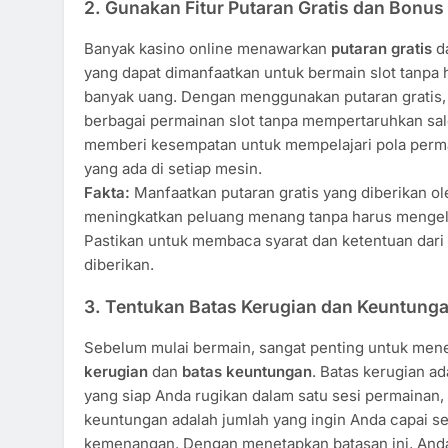
2. Gunakan Fitur Putaran Gratis dan Bonus
Banyak kasino online menawarkan
putaran gratis
d
yang dapat dimanfaatkan untuk bermain slot tanpa
banyak uang. Dengan menggunakan putaran gratis
berbagai permainan slot tanpa mempertaruhkan sald
memberi kesempatan untuk mempelajari pola perma
yang ada di setiap mesin.
Fakta:
Manfaatkan putaran gratis yang diberikan ol
meningkatkan peluang menang tanpa harus mengel
Pastikan untuk membaca syarat dan ketentuan dari
diberikan.
3. Tentukan Batas Kerugian dan Keuntung
Sebelum mulai bermain, sangat penting untuk me
kerugian
dan
batas keuntungan
. Batas kerugian a
yang siap Anda rugikan dalam satu sesi permainan
keuntungan adalah jumlah yang ingin Anda capai se
kemenangan. Dengan menetapkan batasan ini, And