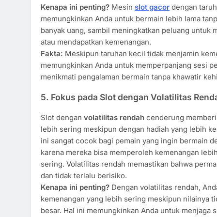
Kenapa ini penting?
Mesin
slot gacor
dengan taruh
memungkinkan Anda untuk bermain lebih lama tan
banyak uang, sambil meningkatkan peluang untuk 
atau mendapatkan kemenangan.
Fakta:
Meskipun taruhan kecil tidak menjamin keme
memungkinkan Anda untuk memperpanjang sesi p
menikmati pengalaman bermain tanpa khawatir keh
5. Fokus pada Slot dengan Volatilitas Rend
Slot dengan
volatilitas rendah
cenderung memberi
lebih sering meskipun dengan hadiah yang lebih kec
ini sangat cocok bagi pemain yang ingin bermain d
karena mereka bisa memperoleh kemenangan lebih 
sering. Volatilitas rendah memastikan bahwa permai
dan tidak terlalu berisiko.
Kenapa ini penting?
Dengan volatilitas rendah, An
kemenangan yang lebih sering meskipun nilainya ti
besar. Hal ini memungkinkan Anda untuk menjaga s