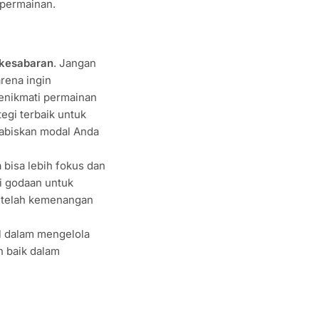
 permainan.
kesabaran
. Jangan
rena ingin
enikmati permainan
egi terbaik untuk
abiskan modal Anda
 bisa lebih fokus dan
i godaan untuk
setelah kemenangan
l dalam mengelola
h baik dalam