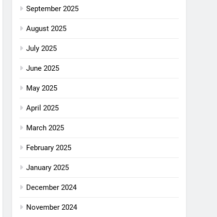
September 2025
August 2025
July 2025
June 2025
May 2025
April 2025
March 2025
February 2025
January 2025
December 2024
November 2024