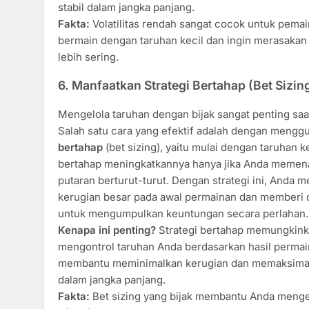
stabil dalam jangka panjang.
Fakta:
Volatilitas rendah sangat cocok untuk pemai
bermain dengan taruhan kecil dan ingin merasaka
lebih sering.
6. Manfaatkan Strategi Bertahap (Bet Sizin
Mengelola taruhan dengan bijak sangat penting saat
Salah satu cara yang efektif adalah dengan meng
bertahap
(bet sizing), yaitu mulai dengan taruhan k
bertahap meningkatkannya hanya jika Anda meme
putaran berturut-turut. Dengan strategi ini, Anda m
kerugian besar pada awal permainan dan memberi 
untuk mengumpulkan keuntungan secara perlahan.
Kenapa ini penting?
Strategi bertahap memungkink
mengontrol taruhan Anda berdasarkan hasil permai
membantu meminimalkan kerugian dan memaksima
dalam jangka panjang.
Fakta:
Bet sizing yang bijak membantu Anda mengel