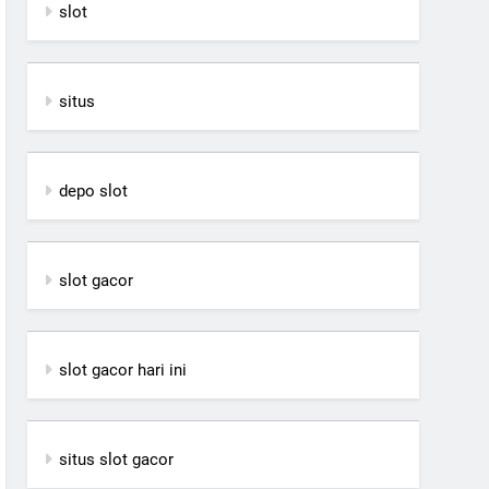
slot
situs
depo slot
slot gacor
slot gacor hari ini
situs slot gacor