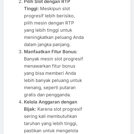
Pilih Slot dengan RTP
Tinggi:
Meskipun slot
progresif lebih berisiko,
pilih mesin dengan RTP
yang lebih tinggi untuk
meningkatkan peluang Anda
dalam jangka panjang.
Manfaatkan Fitur Bonus:
Banyak mesin slot progresif
menawarkan fitur bonus
yang bisa memberi Anda
lebih banyak peluang untuk
menang, seperti putaran
gratis dan pengganda.
Kelola Anggaran dengan
Bijak:
Karena slot progresif
sering kali membutuhkan
taruhan yang lebih tinggi,
pastikan untuk mengelola