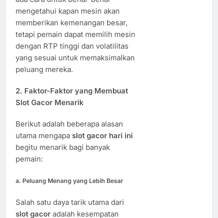
mengetahui kapan mesin akan
memberikan kemenangan besar,
tetapi pemain dapat memilih mesin
dengan RTP tinggi dan volatilitas
yang sesuai untuk memaksimalkan
peluang mereka.
2.
Faktor-Faktor yang Membuat
Slot Gacor Menarik
Berikut adalah beberapa alasan
utama mengapa
slot gacor hari ini
begitu menarik bagi banyak
pemain:
a.
Peluang Menang yang Lebih Besar
Salah satu daya tarik utama dari
slot gacor
adalah kesempatan