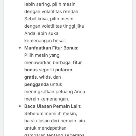
lebih sering, pilih mesin
dengan volatilitas rendah.
Sebaliknya, pilih mesin
dengan volatilitas tinggi jika
Anda lebih suka
kemenangan besar.
Manfaatkan Fitur Bonus
:
Pilih mesin yang
menawarkan berbagai
fitur
bonus
seperti
putaran
gratis
,
wilds
, dan
pengganda
untuk
meningkatkan peluang Anda
meraih kemenangan.
Baca Ulasan Pemain Lain
:
Sebelum memilih mesin,
baca ulasan dari pemain lain
untuk mendapatkan
gambaran tentang seberapa