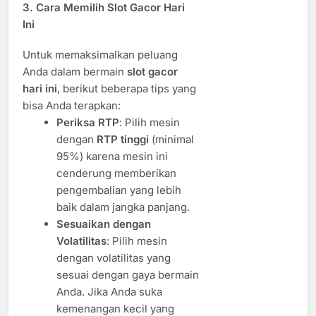
3.
Cara Memilih Slot Gacor Hari
Ini
Untuk memaksimalkan peluang
Anda dalam bermain
slot gacor
hari ini
, berikut beberapa tips yang
bisa Anda terapkan:
Periksa RTP
: Pilih mesin
dengan
RTP tinggi
(minimal
95%) karena mesin ini
cenderung memberikan
pengembalian yang lebih
baik dalam jangka panjang.
Sesuaikan dengan
Volatilitas
: Pilih mesin
dengan volatilitas yang
sesuai dengan gaya bermain
Anda. Jika Anda suka
kemenangan kecil yang