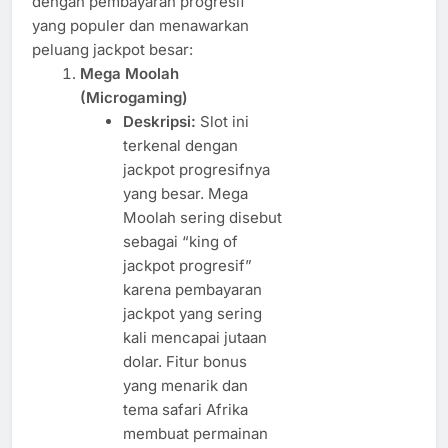
dengan pembayaran progresif
yang populer dan menawarkan
peluang jackpot besar:
Mega Moolah
(Microgaming)
Deskripsi:
Slot ini
terkenal dengan
jackpot progresifnya
yang besar. Mega
Moolah sering disebut
sebagai “king of
jackpot progresif”
karena pembayaran
jackpot yang sering
kali mencapai jutaan
dolar. Fitur bonus
yang menarik dan
tema safari Afrika
membuat permainan