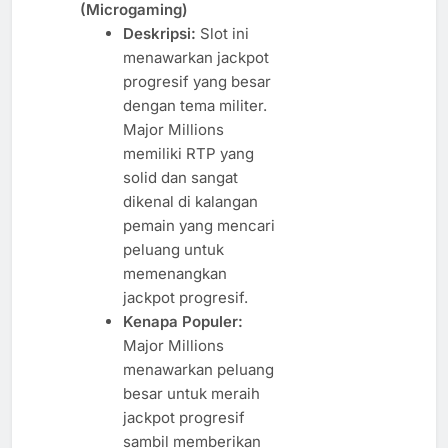
(Microgaming)
Deskripsi:
Slot ini
menawarkan jackpot
progresif yang besar
dengan tema militer.
Major Millions
memiliki RTP yang
solid dan sangat
dikenal di kalangan
pemain yang mencari
peluang untuk
memenangkan
jackpot progresif.
Kenapa Populer:
Major Millions
menawarkan peluang
besar untuk meraih
jackpot progresif
sambil memberikan