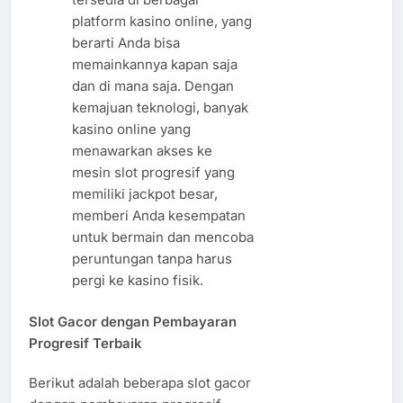
platform kasino online, yang
berarti Anda bisa
memainkannya kapan saja
dan di mana saja. Dengan
kemajuan teknologi, banyak
kasino online yang
menawarkan akses ke
mesin slot progresif yang
memiliki jackpot besar,
memberi Anda kesempatan
untuk bermain dan mencoba
peruntungan tanpa harus
pergi ke kasino fisik.
Slot Gacor dengan Pembayaran
Progresif Terbaik
Berikut adalah beberapa slot gacor