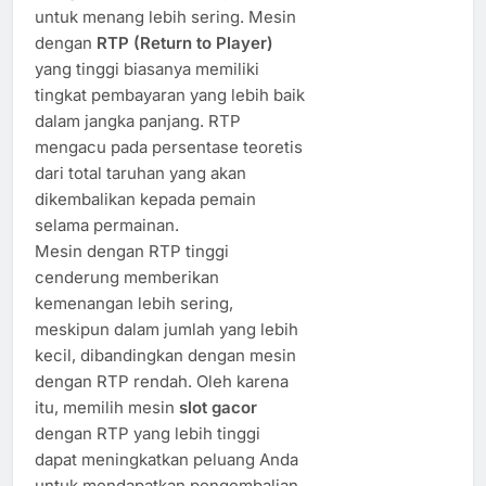
untuk menang lebih sering. Mesin
dengan
RTP (Return to Player)
yang tinggi biasanya memiliki
tingkat pembayaran yang lebih baik
dalam jangka panjang. RTP
mengacu pada persentase teoretis
dari total taruhan yang akan
dikembalikan kepada pemain
selama permainan.
Mesin dengan RTP tinggi
cenderung memberikan
kemenangan lebih sering,
meskipun dalam jumlah yang lebih
kecil, dibandingkan dengan mesin
dengan RTP rendah. Oleh karena
itu, memilih mesin
slot gacor
dengan RTP yang lebih tinggi
dapat meningkatkan peluang Anda
untuk mendapatkan pengembalian