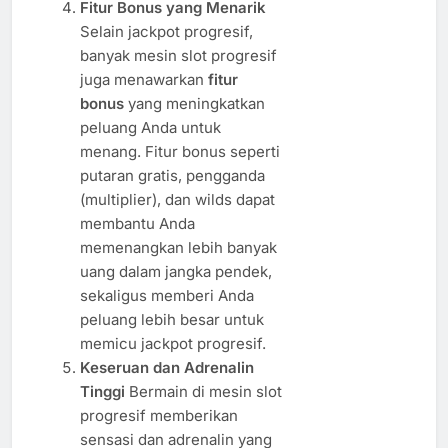
Fitur Bonus yang Menarik
Selain jackpot progresif,
banyak mesin slot progresif
juga menawarkan
fitur
bonus
yang meningkatkan
peluang Anda untuk
menang. Fitur bonus seperti
putaran gratis, pengganda
(multiplier), dan wilds dapat
membantu Anda
memenangkan lebih banyak
uang dalam jangka pendek,
sekaligus memberi Anda
peluang lebih besar untuk
memicu jackpot progresif.
Keseruan dan Adrenalin
Tinggi
Bermain di mesin slot
progresif memberikan
sensasi dan adrenalin yang