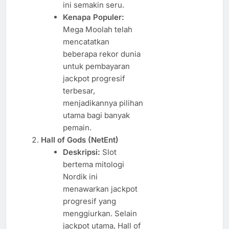
ini semakin seru.
Kenapa Populer:
Mega Moolah telah
mencatatkan
beberapa rekor dunia
untuk pembayaran
jackpot progresif
terbesar,
menjadikannya pilihan
utama bagi banyak
pemain.
Hall of Gods (NetEnt)
Deskripsi:
Slot
bertema mitologi
Nordik ini
menawarkan jackpot
progresif yang
menggiurkan. Selain
jackpot utama, Hall of