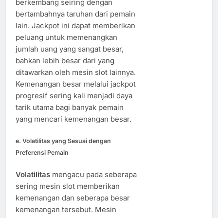
berkembang seiring dengan
bertambahnya taruhan dari pemain
lain. Jackpot ini dapat memberikan
peluang untuk memenangkan
jumlah uang yang sangat besar,
bahkan lebih besar dari yang
ditawarkan oleh mesin slot lainnya.
Kemenangan besar melalui jackpot
progresif sering kali menjadi daya
tarik utama bagi banyak pemain
yang mencari kemenangan besar.
e.
Volatilitas yang Sesuai dengan
Preferensi Pemain
Volatilitas
mengacu pada seberapa
sering mesin slot memberikan
kemenangan dan seberapa besar
kemenangan tersebut. Mesin