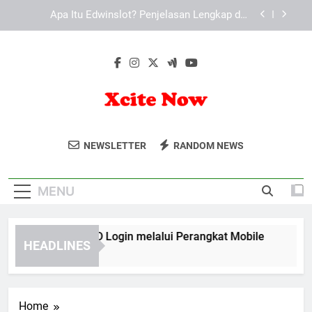
Skip
Panduan EDWINSLOT Login untuk Pengguna Baru
to
yang Ingin Akses Lebih Mudah
content
Login Edwinslot Resmi dan Tips Menjaga Privasi
Pengguna dengan Akses yang Lebih Aman
Panduan TIARA4D Login melalui Perangkat
Mobile
Apa Itu Edwinslot? Penjelasan Lengkap dan
Fungsinya
Xcite Now
Dapatkan Hiburan Terkini Dari Xcite
Panduan EDWINSLOT Login untuk Pengguna Baru
NEWSLETTER
RANDOM NEWS
yang Ingin Akses Lebih Mudah
Now. Mulai Dari Acara, Berita Selebriti,
Login Edwinslot Resmi dan Tips Menjaga Privasi
Hingga Konten Kreatif Yang Menghibur.
Pengguna dengan Akses yang Lebih Aman
MENU
nduan TIARA4D Login melalui Perangkat Mobile
Apa It
HEADLINES
Month Ago
1 Month
Home