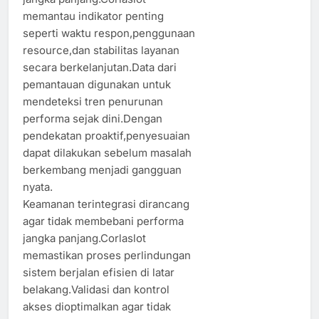
memantau indikator penting
seperti waktu respon,penggunaan
resource,dan stabilitas layanan
secara berkelanjutan.Data dari
pemantauan digunakan untuk
mendeteksi tren penurunan
performa sejak dini.Dengan
pendekatan proaktif,penyesuaian
dapat dilakukan sebelum masalah
berkembang menjadi gangguan
nyata.
Keamanan terintegrasi dirancang
agar tidak membebani performa
jangka panjang.Corlaslot
memastikan proses perlindungan
sistem berjalan efisien di latar
belakang.Validasi dan kontrol
akses dioptimalkan agar tidak