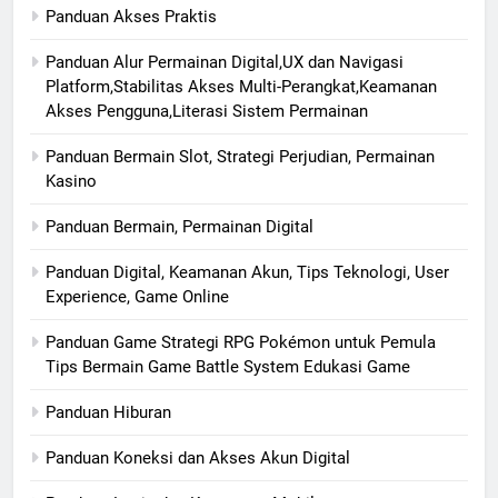
Panduan Akses Praktis
Panduan Alur Permainan Digital,UX dan Navigasi
Platform,Stabilitas Akses Multi-Perangkat,Keamanan
Akses Pengguna,Literasi Sistem Permainan
Panduan Bermain Slot, Strategi Perjudian, Permainan
Kasino
Panduan Bermain, Permainan Digital
Panduan Digital, Keamanan Akun, Tips Teknologi, User
Experience, Game Online
Panduan Game Strategi RPG Pokémon untuk Pemula
Tips Bermain Game Battle System Edukasi Game
Panduan Hiburan
Panduan Koneksi dan Akses Akun Digital