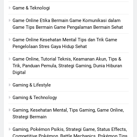
Game & Teknologi
Game Online Etika Bermain Game Komunikasi dalam
Game Tips Bermain Game Pengalaman Bermain Sehat
Game Online Kesehatan Mental Tips dan Trik Game
Pengelolaan Stres Gaya Hidup Sehat
Game Online, Tutorial Teknis, Keamanan Akun, Tips &
Trik, Panduan Pemula, Strategi Gaming, Dunia Hiburan
Digital
Gaming & Lifestyle
Gaming & Technology
Gaming, Kesehatan Mental, Tips Gaming, Game Online,
Strategi Bermain
Gaming, Pokémon Psikis, Strategi Game, Status Effects,
Competitive Pokémon, Battle Mechanics, Pokémon Tips