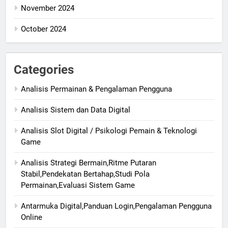
November 2024
October 2024
Categories
Analisis Permainan & Pengalaman Pengguna
Analisis Sistem dan Data Digital
Analisis Slot Digital / Psikologi Pemain & Teknologi
Game
Analisis Strategi Bermain,Ritme Putaran
Stabil,Pendekatan Bertahap,Studi Pola
Permainan,Evaluasi Sistem Game
Antarmuka Digital,Panduan Login,Pengalaman Pengguna
Online