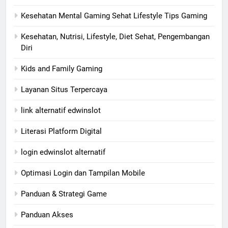
Kesehatan Mental Gaming Sehat Lifestyle Tips Gaming
Kesehatan, Nutrisi, Lifestyle, Diet Sehat, Pengembangan
Diri
Kids and Family Gaming
Layanan Situs Terpercaya
link alternatif edwinslot
Literasi Platform Digital
login edwinslot alternatif
Optimasi Login dan Tampilan Mobile
Panduan & Strategi Game
Panduan Akses