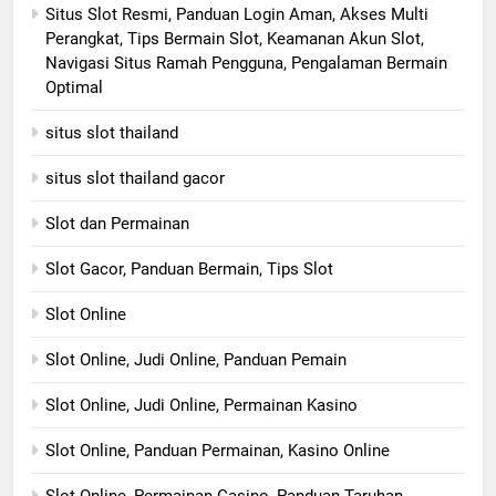
Situs Slot Resmi, Panduan Login Aman, Akses Multi
Perangkat, Tips Bermain Slot, Keamanan Akun Slot,
Navigasi Situs Ramah Pengguna, Pengalaman Bermain
Optimal
situs slot thailand
situs slot thailand gacor
Slot dan Permainan
Slot Gacor, Panduan Bermain, Tips Slot
Slot Online
Slot Online, Judi Online, Panduan Pemain
Slot Online, Judi Online, Permainan Kasino
Slot Online, Panduan Permainan, Kasino Online
Slot Online, Permainan Casino, Panduan Taruhan