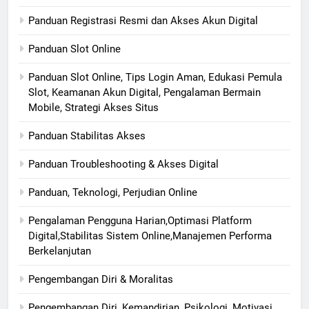
Panduan Registrasi Resmi dan Akses Akun Digital
Panduan Slot Online
Panduan Slot Online, Tips Login Aman, Edukasi Pemula
Slot, Keamanan Akun Digital, Pengalaman Bermain
Mobile, Strategi Akses Situs
Panduan Stabilitas Akses
Panduan Troubleshooting & Akses Digital
Panduan, Teknologi, Perjudian Online
Pengalaman Pengguna Harian,Optimasi Platform
Digital,Stabilitas Sistem Online,Manajemen Performa
Berkelanjutan
Pengembangan Diri & Moralitas
Pengembangan Diri, Kemandirian, Psikologi, Motivasi,