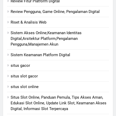
Review Fitur Platform Digital
Review Pengguna, Game Online, Pengalaman Digital
Riset & Analisis Web
Sistem Akses Online,Keamanan Identitas
Digital,Arsitektur Platform,Pengalaman
Pengguna,Manajemen Akun
Sistem Keamanan Platform Digital
situs gacor
situs slot gacor
situs slot online
Situs Slot Online, Panduan Pemula, Tips Akses Aman,
Edukasi Slot Online, Update Link Slot, Keamanan Akses
Digital, Informasi Slot Terpercaya