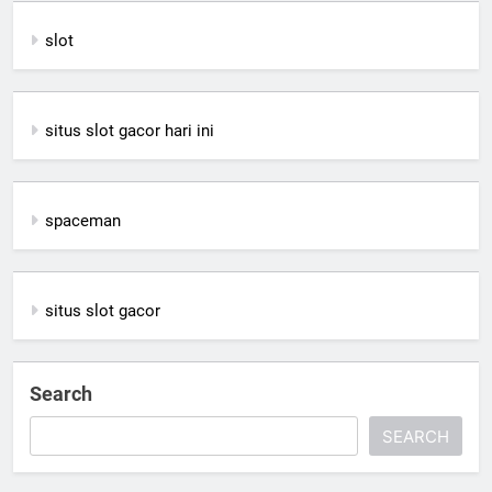
slot
situs slot gacor hari ini
spaceman
situs slot gacor
Search
SEARCH