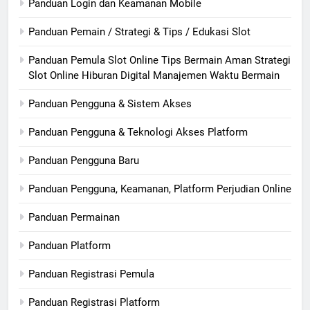
Panduan Login dan Keamanan Mobile
Panduan Pemain / Strategi & Tips / Edukasi Slot
Panduan Pemula Slot Online Tips Bermain Aman Strategi
Slot Online Hiburan Digital Manajemen Waktu Bermain
Panduan Pengguna & Sistem Akses
Panduan Pengguna & Teknologi Akses Platform
Panduan Pengguna Baru
Panduan Pengguna, Keamanan, Platform Perjudian Online
Panduan Permainan
Panduan Platform
Panduan Registrasi Pemula
Panduan Registrasi Platform