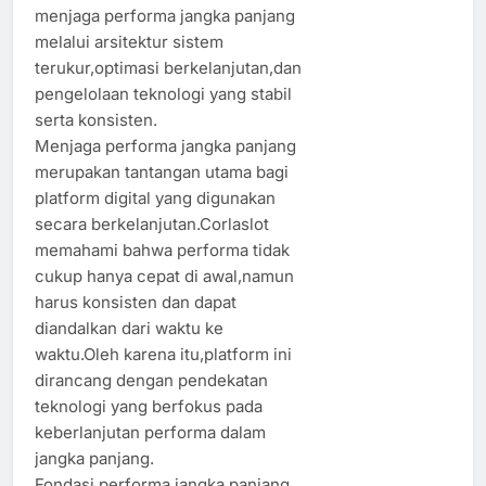
menjaga performa jangka panjang
melalui arsitektur sistem
terukur,optimasi berkelanjutan,dan
pengelolaan teknologi yang stabil
serta konsisten.
Menjaga performa jangka panjang
merupakan tantangan utama bagi
platform digital yang digunakan
secara berkelanjutan.Corlaslot
memahami bahwa performa tidak
cukup hanya cepat di awal,namun
harus konsisten dan dapat
diandalkan dari waktu ke
waktu.Oleh karena itu,platform ini
dirancang dengan pendekatan
teknologi yang berfokus pada
keberlanjutan performa dalam
jangka panjang.
Fondasi performa jangka panjang