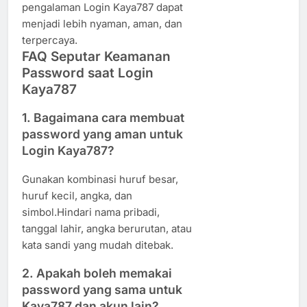
pengalaman Login Kaya787 dapat
menjadi lebih nyaman, aman, dan
terpercaya.
FAQ Seputar Keamanan
Password saat Login
Kaya787
1. Bagaimana cara membuat
password yang aman untuk
Login Kaya787?
Gunakan kombinasi huruf besar,
huruf kecil, angka, dan
simbol.Hindari nama pribadi,
tanggal lahir, angka berurutan, atau
kata sandi yang mudah ditebak.
2. Apakah boleh memakai
password yang sama untuk
Kaya787 dan akun lain?