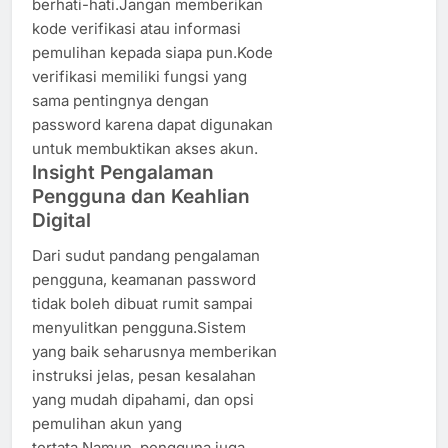
berhati-hati.Jangan memberikan
kode verifikasi atau informasi
pemulihan kepada siapa pun.Kode
verifikasi memiliki fungsi yang
sama pentingnya dengan
password karena dapat digunakan
untuk membuktikan akses akun.
Insight Pengalaman
Pengguna dan Keahlian
Digital
Dari sudut pandang pengalaman
pengguna, keamanan password
tidak boleh dibuat rumit sampai
menyulitkan pengguna.Sistem
yang baik seharusnya memberikan
instruksi jelas, pesan kesalahan
yang mudah dipahami, dan opsi
pemulihan akun yang
tertata.Namun, pengguna juga