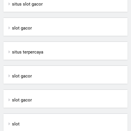
situs slot gacor
slot gacor
situs terpercaya
slot gacor
slot gacor
slot