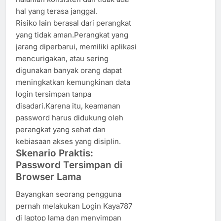
hal yang terasa janggal.
Risiko lain berasal dari perangkat
yang tidak aman.Perangkat yang
jarang diperbarui, memiliki aplikasi
mencurigakan, atau sering
digunakan banyak orang dapat
meningkatkan kemungkinan data
login tersimpan tanpa
disadari.Karena itu, keamanan
password harus didukung oleh
perangkat yang sehat dan
kebiasaan akses yang disiplin.
Skenario Praktis:
Password Tersimpan di
Browser Lama
Bayangkan seorang pengguna
pernah melakukan Login Kaya787
di laptop lama dan menyimpan