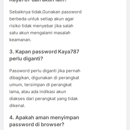
Sebaiknya tidak.Gunakan password
berbeda untuk setiap akun agar
risiko tidak menyebar jika salah
satu akun mengalami masalah
keamanan.
3. Kapan password Kaya787
perlu diganti?
Password perlu diganti jika pernah
dibagikan, digunakan di perangkat
umum, tersimpan di perangkat
lama, atau ada indikasi akun
diakses dari perangkat yang tidak
dikenal.
4. Apakah aman menyimpan
password di browser?