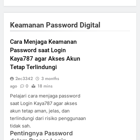
Keamanan Password Digital
Cara Menjaga Keamanan
Password saat Login
Kaya787 agar Akses Akun
Tetap Terlindungi
2ec3342
3 months
ago
0
18 mins
Pelajari cara menjaga password
saat Login Kaya787 agar akses
akun tetap aman, jelas, dan
terlindungi dari risiko penggunaan
tidak sah.
Pentingnya Password