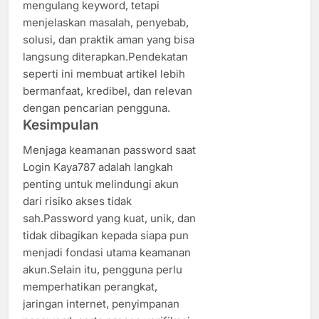
mengulang keyword, tetapi
menjelaskan masalah, penyebab,
solusi, dan praktik aman yang bisa
langsung diterapkan.Pendekatan
seperti ini membuat artikel lebih
bermanfaat, kredibel, dan relevan
dengan pencarian pengguna.
Kesimpulan
Menjaga keamanan password saat
Login Kaya787 adalah langkah
penting untuk melindungi akun
dari risiko akses tidak
sah.Password yang kuat, unik, dan
tidak dibagikan kepada siapa pun
menjadi fondasi utama keamanan
akun.Selain itu, pengguna perlu
memperhatikan perangkat,
jaringan internet, penyimpanan