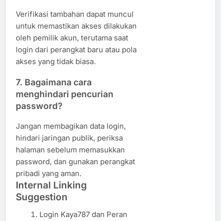
Verifikasi tambahan dapat muncul
untuk memastikan akses dilakukan
oleh pemilik akun, terutama saat
login dari perangkat baru atau pola
akses yang tidak biasa.
7. Bagaimana cara
menghindari pencurian
password?
Jangan membagikan data login,
hindari jaringan publik, periksa
halaman sebelum memasukkan
password, dan gunakan perangkat
pribadi yang aman.
Internal Linking
Suggestion
Login Kaya787 dan Peran