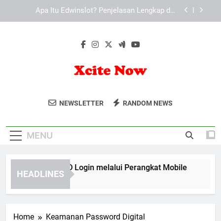
Skip
Panduan EDWINSLOT Login untuk Pengguna Baru
to
yang Ingin Akses Lebih Mudah
content
Login Edwinslot Resmi dan Tips Menjaga Privasi
Pengguna dengan Akses yang Lebih Aman
Panduan TIARA4D Login melalui Perangkat
Mobile
Apa Itu Edwinslot? Penjelasan Lengkap dan
Fungsinya
Xcite Now
Dapatkan Hiburan Terkini Dari Xcite
Panduan EDWINSLOT Login untuk Pengguna Baru
NEWSLETTER
RANDOM NEWS
yang Ingin Akses Lebih Mudah
Now. Mulai Dari Acara, Berita Selebriti,
Login Edwinslot Resmi dan Tips Menjaga Privasi
Hingga Konten Kreatif Yang Menghibur.
Pengguna dengan Akses yang Lebih Aman
MENU
nduan TIARA4D Login melalui Perangkat Mobile
Apa It
HEADLINES
Weeks Ago
1 Month
Home
Keamanan Password Digital