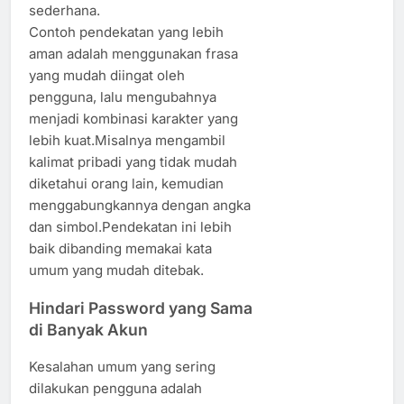
sederhana.
Contoh pendekatan yang lebih
aman adalah menggunakan frasa
yang mudah diingat oleh
pengguna, lalu mengubahnya
menjadi kombinasi karakter yang
lebih kuat.Misalnya mengambil
kalimat pribadi yang tidak mudah
diketahui orang lain, kemudian
menggabungkannya dengan angka
dan simbol.Pendekatan ini lebih
baik dibanding memakai kata
umum yang mudah ditebak.
Hindari Password yang Sama
di Banyak Akun
Kesalahan umum yang sering
dilakukan pengguna adalah