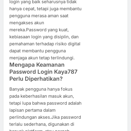
login yang baik seharusnya tidak
hanya cepat, tetapi juga membantu
pengguna merasa aman saat
mengakses akun
mereka.Password yang kuat,
kebiasaan login yang disiplin, dan
pemahaman terhadap risiko digital
dapat membantu pengguna
menjaga akun tetap terlindungi.
Mengapa Keamanan
Password Login Kaya787
Perlu Diperhatikan?
Banyak pengguna hanya fokus
pada keberhasilan masuk akun,
tetapi lupa bahwa password adalah
lapisan pertama dalam
perlindungan akses.Jika password
terlalu sederhana, digunakan di