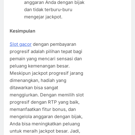
anggaran Anda dengan bijak
dan tidak terburu-buru
mengejar jackpot.
Kesimpulan
Slot gacor
dengan pembayaran
progresif adalah pilihan tepat bagi
pemain yang mencari sensasi dan
peluang kemenangan besar.
Meskipun jackpot progresif jarang
dimenangkan, hadiah yang
ditawarkan bisa sangat
menggiurkan. Dengan memilih slot
progresif dengan RTP yang baik,
memanfaatkan fitur bonus, dan
mengelola anggaran dengan bijak,
Anda bisa meningkatkan peluang
untuk meraih jackpot besar. Jadi,