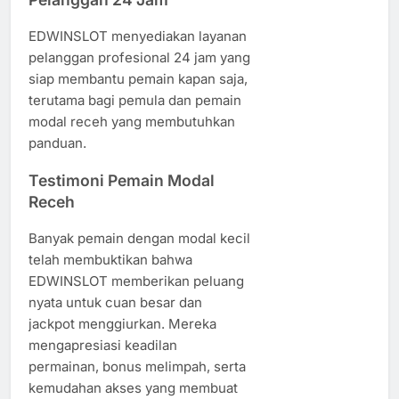
EDWINSLOT menyediakan layanan
pelanggan profesional 24 jam yang
siap membantu pemain kapan saja,
terutama bagi pemula dan pemain
modal receh yang membutuhkan
panduan.
Testimoni Pemain Modal
Receh
Banyak pemain dengan modal kecil
telah membuktikan bahwa
EDWINSLOT memberikan peluang
nyata untuk cuan besar dan
jackpot menggiurkan. Mereka
mengapresiasi keadilan
permainan, bonus melimpah, serta
kemudahan akses yang membuat