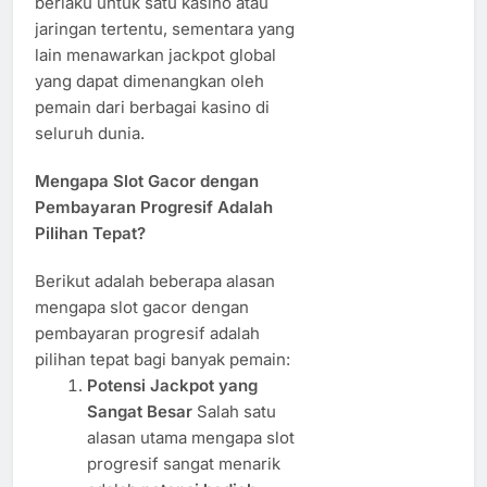
berlaku untuk satu kasino atau
jaringan tertentu, sementara yang
lain menawarkan jackpot global
yang dapat dimenangkan oleh
pemain dari berbagai kasino di
seluruh dunia.
Mengapa Slot Gacor dengan
Pembayaran Progresif Adalah
Pilihan Tepat?
Berikut adalah beberapa alasan
mengapa slot gacor dengan
pembayaran progresif adalah
pilihan tepat bagi banyak pemain:
Potensi Jackpot yang
Sangat Besar
Salah satu
alasan utama mengapa slot
progresif sangat menarik