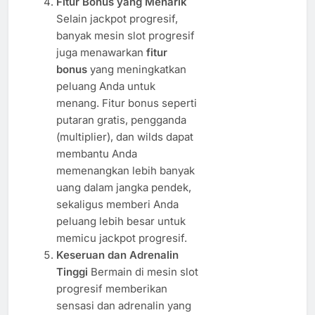
Fitur Bonus yang Menarik
Selain jackpot progresif,
banyak mesin slot progresif
juga menawarkan
fitur
bonus
yang meningkatkan
peluang Anda untuk
menang. Fitur bonus seperti
putaran gratis, pengganda
(multiplier), dan wilds dapat
membantu Anda
memenangkan lebih banyak
uang dalam jangka pendek,
sekaligus memberi Anda
peluang lebih besar untuk
memicu jackpot progresif.
Keseruan dan Adrenalin
Tinggi
Bermain di mesin slot
progresif memberikan
sensasi dan adrenalin yang