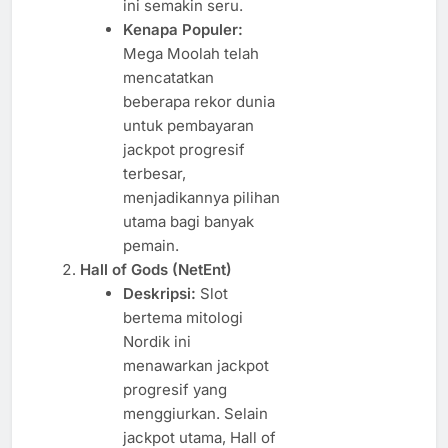
ini semakin seru.
Kenapa Populer:
Mega Moolah telah
mencatatkan
beberapa rekor dunia
untuk pembayaran
jackpot progresif
terbesar,
menjadikannya pilihan
utama bagi banyak
pemain.
Hall of Gods (NetEnt)
Deskripsi:
Slot
bertema mitologi
Nordik ini
menawarkan jackpot
progresif yang
menggiurkan. Selain
jackpot utama, Hall of