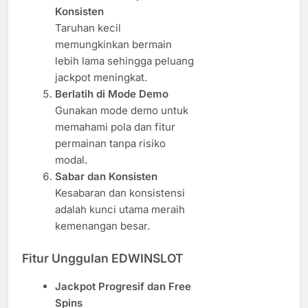
Konsisten
Taruhan kecil
memungkinkan bermain
lebih lama sehingga peluang
jackpot meningkat.
Berlatih di Mode Demo
Gunakan mode demo untuk
memahami pola dan fitur
permainan tanpa risiko
modal.
Sabar dan Konsisten
Kesabaran dan konsistensi
adalah kunci utama meraih
kemenangan besar.
Fitur Unggulan EDWINSLOT
Jackpot Progresif dan Free
Spins