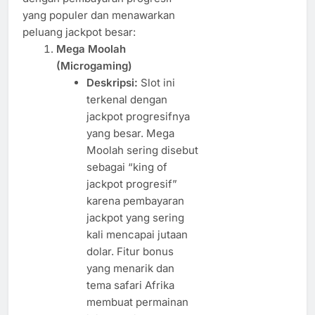
yang populer dan menawarkan
peluang jackpot besar:
Mega Moolah
(Microgaming)
Deskripsi:
Slot ini
terkenal dengan
jackpot progresifnya
yang besar. Mega
Moolah sering disebut
sebagai “king of
jackpot progresif”
karena pembayaran
jackpot yang sering
kali mencapai jutaan
dolar. Fitur bonus
yang menarik dan
tema safari Afrika
membuat permainan