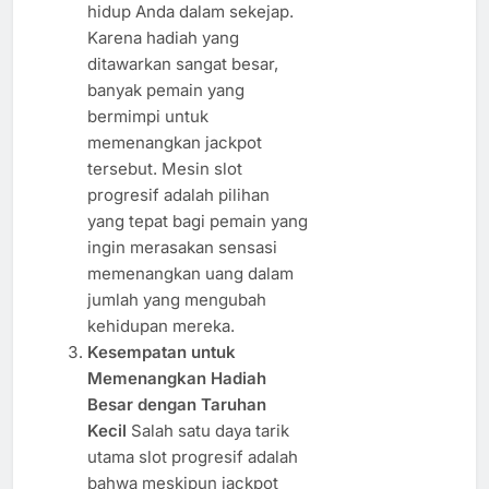
hidup Anda dalam sekejap.
Karena hadiah yang
ditawarkan sangat besar,
banyak pemain yang
bermimpi untuk
memenangkan jackpot
tersebut. Mesin slot
progresif adalah pilihan
yang tepat bagi pemain yang
ingin merasakan sensasi
memenangkan uang dalam
jumlah yang mengubah
kehidupan mereka.
Kesempatan untuk
Memenangkan Hadiah
Besar dengan Taruhan
Kecil
Salah satu daya tarik
utama slot progresif adalah
bahwa meskipun jackpot