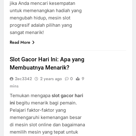
jika Anda mencari kesempatan
untuk memenangkan hadiah yang
mengubah hidup, mesin slot
progresif adalah pilihan yang
sangat menarik!
Read More
Slot Gacor Hari Ini: Apa yang
Membuatnya Menarik?
2ec3342
2 years ago
0
9
mins
Temukan mengapa
slot gacor hari
ini
begitu menarik bagi pemain.
Pelajari faktor-faktor yang
memengaruhi kemenangan besar
di mesin slot online dan bagaimana
memilih mesin yang tepat untuk