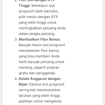
Tinggi:
Meskipun slot
progresif lebih berisiko,
pilih mesin dengan RTP
yang lebih tinggi untuk
meningkatkan peluang Anda
dalam jangka panjang.
Manfaatkan Fitur Bonus:
Banyak mesin slot progresif
menawarkan fitur bonus
yang bisa memberi Anda
lebih banyak peluang untuk
menang, seperti putaran
gratis dan pengganda.
Kelola Anggaran dengan
Bijak:
Karena slot progresif
sering kali membutuhkan
taruhan yang lebih tinggi,
pastikan untuk mengelola