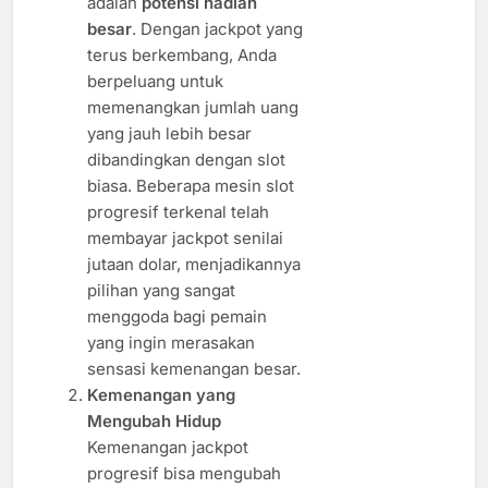
adalah
potensi hadiah
besar
. Dengan jackpot yang
terus berkembang, Anda
berpeluang untuk
memenangkan jumlah uang
yang jauh lebih besar
dibandingkan dengan slot
biasa. Beberapa mesin slot
progresif terkenal telah
membayar jackpot senilai
jutaan dolar, menjadikannya
pilihan yang sangat
menggoda bagi pemain
yang ingin merasakan
sensasi kemenangan besar.
Kemenangan yang
Mengubah Hidup
Kemenangan jackpot
progresif bisa mengubah