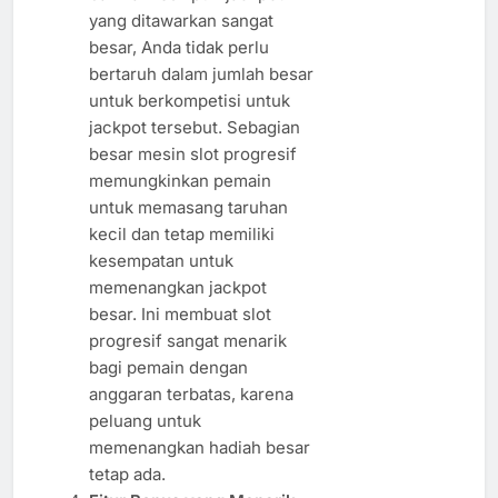
yang ditawarkan sangat
besar, Anda tidak perlu
bertaruh dalam jumlah besar
untuk berkompetisi untuk
jackpot tersebut. Sebagian
besar mesin slot progresif
memungkinkan pemain
untuk memasang taruhan
kecil dan tetap memiliki
kesempatan untuk
memenangkan jackpot
besar. Ini membuat slot
progresif sangat menarik
bagi pemain dengan
anggaran terbatas, karena
peluang untuk
memenangkan hadiah besar
tetap ada.