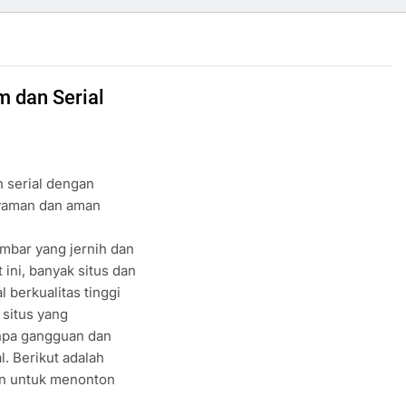
m dan Serial
 serial dengan
nyaman dan aman
ambar yang jernih dan
ini, banyak situs dan
 berkualitas tinggi
 situs yang
anpa gangguan dan
. Berikut adalah
an untuk menonton