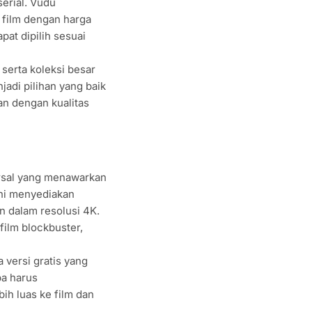
serial. Vudu
film dengan harga
pat dipilih sesuai
serta koleksi besar
njadi pilihan yang baik
n dengan kualitas
rsal yang menawarkan
 ini menyediakan
n dalam resolusi 4K.
film blockbuster,
 versi gratis yang
a harus
ih luas ke film dan