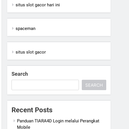
situs slot gacor hari ini
spaceman
situs slot gacor
Search
SEARCH
Recent Posts
Panduan TIARA4D Login melalui Perangkat
Mobile