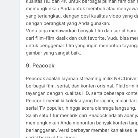
kualitas HD dan 4K untuk berbagai pilihan film dan 
memungkinkan Anda untuk membeli atau menyewa 
yang terjangkau, dengan opsi kualitas video yang da
dengan perangkat yang Anda gunakan.
Vudu juga menawarkan banyak film dan serial baru, 
dari film-film klasik dan cult favorite. Vudu bisa me
untuk penggemar film yang ingin menonton tayanga
gambar yang sangat baik.
9.
Peacock
Peacock adalah layanan streaming milik NBCUnive
berbagai film, serial, dan konten orisinal. Platform
tayangan dengan kualitas HD, serta beberapa konte
Peacock memiliki koleksi yang beragam, mulai dari 
serial TV populer, hingga acara olahraga langsung.
Salah satu fitur menarik dari Peacock adalah adanya
memungkinkan Anda menonton banyak konten tanp
berlangganan. Versi berbayar memberikan akses leb
serial berkualitas tinggi.