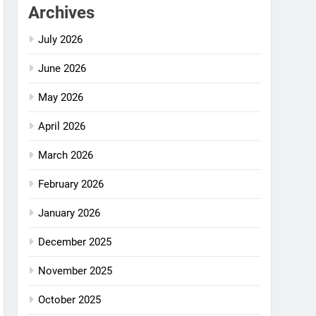
Archives
July 2026
June 2026
May 2026
April 2026
March 2026
February 2026
January 2026
December 2025
November 2025
October 2025