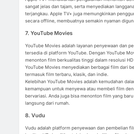
sangat jelas dan tajam, serta menyediakan langga
terjangkau. Apple TV+ juga memungkinkan penggu
secara offline, membuatnya semakin nyaman digun
7.
YouTube Movies
YouTube Movies adalah layanan penyewaan dan pe
tersedia di platform YouTube. Dengan YouTube Mov
menonton film berkualitas tinggi dalam resolusi HD 
YouTube Movies menyediakan berbagai film dari be
termasuk film terbaru, klasik, dan indie.
Kelebihan YouTube Movies adalah kemudahan dalam
kemampuan untuk menyewa atau membeli film den
bervariasi. Anda juga bisa menonton film yang baru s
langsung dari rumah.
8.
Vudu
Vudu adalah platform penyewaan dan pembelian f