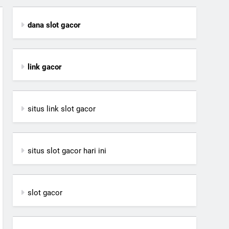
dana slot gacor
link gacor
situs link slot gacor
situs slot gacor hari ini
slot gacor