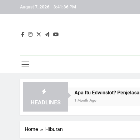
Skip
August 7, 2026
3:41:37 PM
to
content
Xci
Dapatkan H
angkat Mobile
Apa Itu Edwinslot? Penjelasan Lengkap 
1 Month Ago
HEADLINES
Home
Hiburan