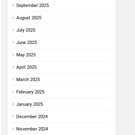
September 2025
August 2025
July 2025
June 2025
May 2025
April 2025
March 2025
February 2025
January 2025
December 2024
November 2024