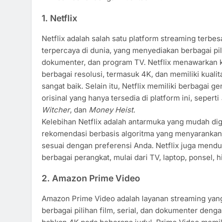
1.
Netflix
Netflix adalah salah satu platform streaming terbes
terpercaya di dunia, yang menyediakan berbagai pilih
dokumenter, dan program TV. Netflix menawarkan 
berbagai resolusi, termasuk 4K, dan memiliki kuali
sangat baik. Selain itu, Netflix memiliki berbagai g
orisinal yang hanya tersedia di platform ini, seperti
Witcher
, dan
Money Heist
.
Kelebihan Netflix adalah antarmuka yang mudah dig
rekomendasi berbasis algoritma yang menyarankan f
sesuai dengan preferensi Anda. Netflix juga mend
berbagai perangkat, mulai dari TV, laptop, ponsel, h
2.
Amazon Prime Video
Amazon Prime Video adalah layanan streaming ya
berbagai pilihan film, serial, dan dokumenter deng