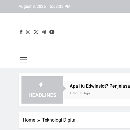
Skip
August 8, 2026
6:58:34 PM
to
content
Xci
Dapatkan H
rangkat Mobile
Apa Itu Edwinslot? Penjelasan Lengkap 
1 Month Ago
HEADLINES
Home
Teknologi Digital