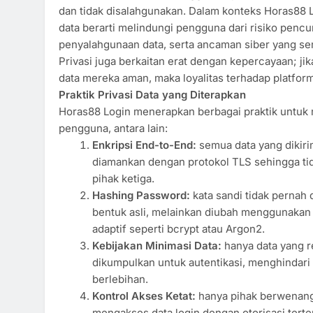
dan tidak disalahgunakan. Dalam konteks Horas88 L
data berarti melindungi pengguna dari risiko pencur
penyalahgunaan data, serta ancaman siber yang s
Privasi juga berkaitan erat dengan kepercayaan; ji
data mereka aman, maka loyalitas terhadap platfor
Praktik Privasi Data yang Diterapkan
Horas88 Login menerapkan berbagai praktik untuk 
pengguna, antara lain:
Enkripsi End-to-End:
semua data yang dikirim
diamankan dengan protokol TLS sehingga tid
pihak ketiga.
Hashing Password:
kata sandi tidak pernah
bentuk asli, melainkan diubah menggunakan 
adaptif seperti bcrypt atau Argon2.
Kebijakan Minimasi Data:
hanya data yang r
dikumpulkan untuk autentikasi, menghindar
berlebihan.
Kontrol Akses Ketat:
hanya pihak berwenang
mengakses data login dengan otorisasi terte