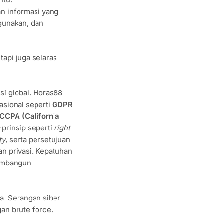
 informasi yang
igunakan, dan
tapi juga selaras
asi global. Horas88
asional seperti
GDPR
CCPA (California
-prinsip seperti
right
ty
, serta persetujuan
an privasi. Kepatuhan
membangun
da. Serangan siber
an brute force.