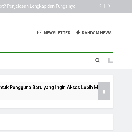
lot? Penjelasan Lengkap dan Fungsinya
a Baru yang Ingin Akses Lebih Mudah
engguna dengan Akses yang Lebih Aman
NEWSLETTER
RANDOM NEWS
ARA4D Login melalui Perangkat Mobile
ti, Hingga Konten Kreatif Yang Menghibur.
lot? Penjelasan Lengkap dan Fungsinya
a Baru yang Ingin Akses Lebih Mudah
engguna dengan Akses yang Lebih Aman
a Baru yang Ingin Akses Lebih Mudah
Login Edwinslo
2 Months Ago