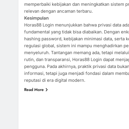
memperbaiki kebijakan dan meningkatkan sistem pro
relevan dengan ancaman terbaru.
Kesimpulan
Horas88 Login menunjukkan bahwa privasi data ad
fundamental yang tidak bisa diabaikan. Dengan enk
hashing password, kebijakan minimasi data, serta 
regulasi global, sistem ini mampu menghadirkan p
menyeluruh. Tantangan memang ada, tetapi melalui 
rutin, dan transparansi, Horas88 Login dapat menj
pengguna. Pada akhirnya, praktik privasi data buka
informasi, tetapi juga menjadi fondasi dalam memb
reputasi di era digital modern.
Read More