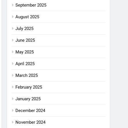
September 2025
August 2025
July 2025
June 2025
May 2025
April 2025
March 2025
February 2025
January 2025
December 2024
November 2024