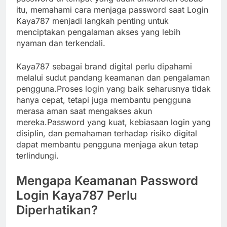
itu, memahami cara menjaga password saat Login
Kaya787 menjadi langkah penting untuk
menciptakan pengalaman akses yang lebih
nyaman dan terkendali.
Kaya787 sebagai brand digital perlu dipahami
melalui sudut pandang keamanan dan pengalaman
pengguna.Proses login yang baik seharusnya tidak
hanya cepat, tetapi juga membantu pengguna
merasa aman saat mengakses akun
mereka.Password yang kuat, kebiasaan login yang
disiplin, dan pemahaman terhadap risiko digital
dapat membantu pengguna menjaga akun tetap
terlindungi.
Mengapa Keamanan Password
Login Kaya787 Perlu
Diperhatikan?