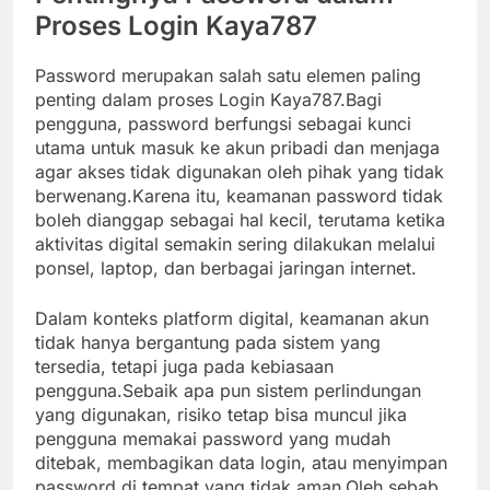
Proses Login Kaya787
Password merupakan salah satu elemen paling
penting dalam proses Login Kaya787.Bagi
pengguna, password berfungsi sebagai kunci
utama untuk masuk ke akun pribadi dan menjaga
agar akses tidak digunakan oleh pihak yang tidak
berwenang.Karena itu, keamanan password tidak
boleh dianggap sebagai hal kecil, terutama ketika
aktivitas digital semakin sering dilakukan melalui
ponsel, laptop, dan berbagai jaringan internet.
Dalam konteks platform digital, keamanan akun
tidak hanya bergantung pada sistem yang
tersedia, tetapi juga pada kebiasaan
pengguna.Sebaik apa pun sistem perlindungan
yang digunakan, risiko tetap bisa muncul jika
pengguna memakai password yang mudah
ditebak, membagikan data login, atau menyimpan
password di tempat yang tidak aman.Oleh sebab