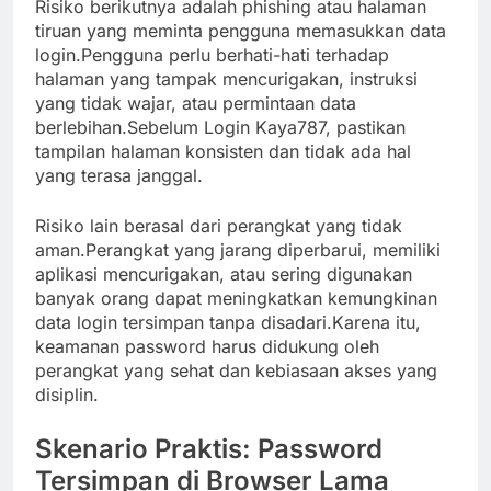
Risiko berikutnya adalah phishing atau halaman
tiruan yang meminta pengguna memasukkan data
login.Pengguna perlu berhati-hati terhadap
halaman yang tampak mencurigakan, instruksi
yang tidak wajar, atau permintaan data
berlebihan.Sebelum Login Kaya787, pastikan
tampilan halaman konsisten dan tidak ada hal
yang terasa janggal.
Risiko lain berasal dari perangkat yang tidak
aman.Perangkat yang jarang diperbarui, memiliki
aplikasi mencurigakan, atau sering digunakan
banyak orang dapat meningkatkan kemungkinan
data login tersimpan tanpa disadari.Karena itu,
keamanan password harus didukung oleh
perangkat yang sehat dan kebiasaan akses yang
disiplin.
Skenario Praktis: Password
Tersimpan di Browser Lama