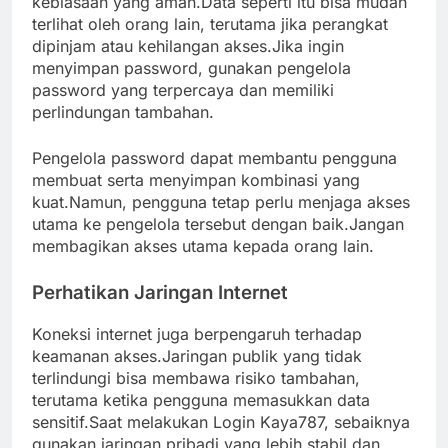
kebiasaan yang aman.Data seperti itu bisa mudah
terlihat oleh orang lain, terutama jika perangkat
dipinjam atau kehilangan akses.Jika ingin
menyimpan password, gunakan pengelola
password yang terpercaya dan memiliki
perlindungan tambahan.
Pengelola password dapat membantu pengguna
membuat serta menyimpan kombinasi yang
kuat.Namun, pengguna tetap perlu menjaga akses
utama ke pengelola tersebut dengan baik.Jangan
membagikan akses utama kepada orang lain.
Perhatikan Jaringan Internet
Koneksi internet juga berpengaruh terhadap
keamanan akses.Jaringan publik yang tidak
terlindungi bisa membawa risiko tambahan,
terutama ketika pengguna memasukkan data
sensitif.Saat melakukan Login Kaya787, sebaiknya
gunakan jaringan pribadi yang lebih stabil dan