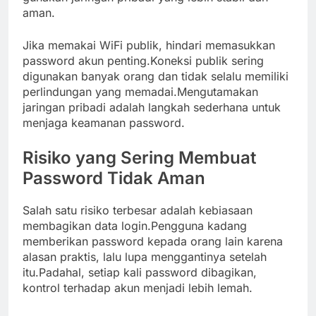
aman.
Jika memakai WiFi publik, hindari memasukkan
password akun penting.Koneksi publik sering
digunakan banyak orang dan tidak selalu memiliki
perlindungan yang memadai.Mengutamakan
jaringan pribadi adalah langkah sederhana untuk
menjaga keamanan password.
Risiko yang Sering Membuat
Password Tidak Aman
Salah satu risiko terbesar adalah kebiasaan
membagikan data login.Pengguna kadang
memberikan password kepada orang lain karena
alasan praktis, lalu lupa menggantinya setelah
itu.Padahal, setiap kali password dibagikan,
kontrol terhadap akun menjadi lebih lemah.