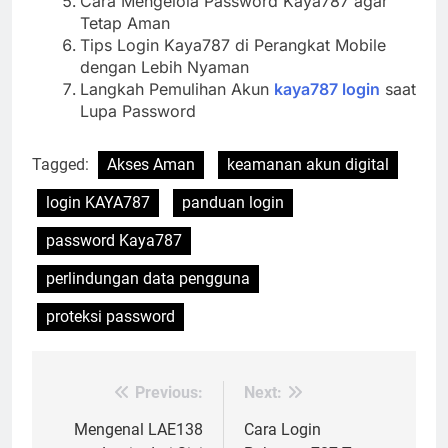
Cara Mengelola Password Kaya787 agar
Tetap Aman
Tips Login Kaya787 di Perangkat Mobile
dengan Lebih Nyaman
Langkah Pemulihan Akun
kaya787 login
saat
Lupa Password
Tagged:
Akses Aman
keamanan akun digital
login KAYA787
panduan login
password Kaya787
perlindungan data pengguna
proteksi password
Previous:
Next:
Post
navigation
Mengenal LAE138
Cara Login