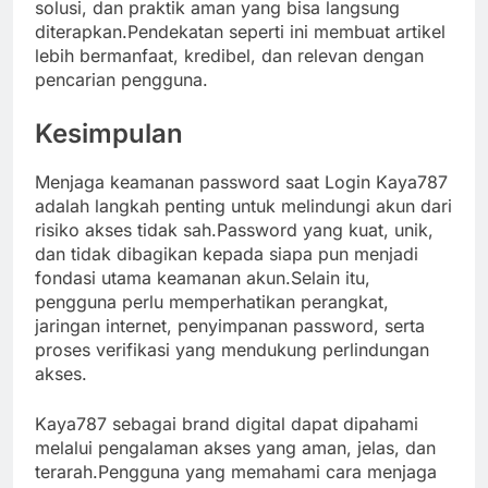
solusi, dan praktik aman yang bisa langsung
diterapkan.Pendekatan seperti ini membuat artikel
lebih bermanfaat, kredibel, dan relevan dengan
pencarian pengguna.
Kesimpulan
Menjaga keamanan password saat Login Kaya787
adalah langkah penting untuk melindungi akun dari
risiko akses tidak sah.Password yang kuat, unik,
dan tidak dibagikan kepada siapa pun menjadi
fondasi utama keamanan akun.Selain itu,
pengguna perlu memperhatikan perangkat,
jaringan internet, penyimpanan password, serta
proses verifikasi yang mendukung perlindungan
akses.
Kaya787 sebagai brand digital dapat dipahami
melalui pengalaman akses yang aman, jelas, dan
terarah.Pengguna yang memahami cara menjaga