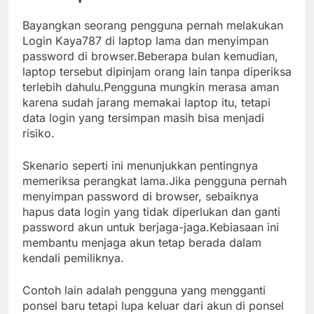
Bayangkan seorang pengguna pernah melakukan
Login Kaya787 di laptop lama dan menyimpan
password di browser.Beberapa bulan kemudian,
laptop tersebut dipinjam orang lain tanpa diperiksa
terlebih dahulu.Pengguna mungkin merasa aman
karena sudah jarang memakai laptop itu, tetapi
data login yang tersimpan masih bisa menjadi
risiko.
Skenario seperti ini menunjukkan pentingnya
memeriksa perangkat lama.Jika pengguna pernah
menyimpan password di browser, sebaiknya
hapus data login yang tidak diperlukan dan ganti
password akun untuk berjaga-jaga.Kebiasaan ini
membantu menjaga akun tetap berada dalam
kendali pemiliknya.
Contoh lain adalah pengguna yang mengganti
ponsel baru tetapi lupa keluar dari akun di ponsel