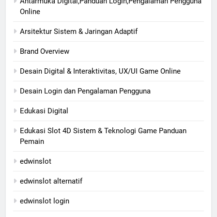
Antarmuka Digital,Panduan Login,Pengalaman Pengguna
Online
Arsitektur Sistem & Jaringan Adaptif
Brand Overview
Desain Digital & Interaktivitas, UX/UI Game Online
Desain Login dan Pengalaman Pengguna
Edukasi Digital
Edukasi Slot 4D Sistem & Teknologi Game Panduan
Pemain
edwinslot
edwinslot alternatif
edwinslot login