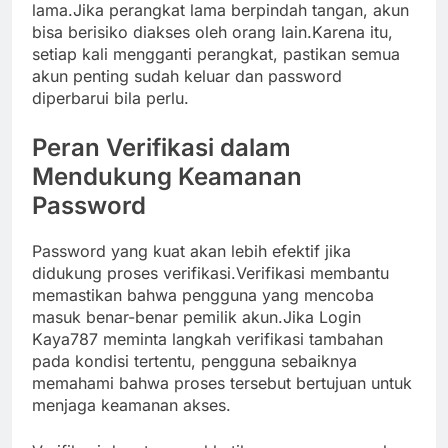
lama.Jika perangkat lama berpindah tangan, akun
bisa berisiko diakses oleh orang lain.Karena itu,
setiap kali mengganti perangkat, pastikan semua
akun penting sudah keluar dan password
diperbarui bila perlu.
Peran Verifikasi dalam
Mendukung Keamanan
Password
Password yang kuat akan lebih efektif jika
didukung proses verifikasi.Verifikasi membantu
memastikan bahwa pengguna yang mencoba
masuk benar-benar pemilik akun.Jika Login
Kaya787 meminta langkah verifikasi tambahan
pada kondisi tertentu, pengguna sebaiknya
memahami bahwa proses tersebut bertujuan untuk
menjaga keamanan akses.