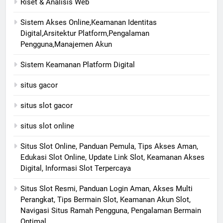
Riset & Analisis Web
Sistem Akses Online,Keamanan Identitas
Digital,Arsitektur Platform,Pengalaman
Pengguna,Manajemen Akun
Sistem Keamanan Platform Digital
situs gacor
situs slot gacor
situs slot online
Situs Slot Online, Panduan Pemula, Tips Akses Aman,
Edukasi Slot Online, Update Link Slot, Keamanan Akses
Digital, Informasi Slot Terpercaya
Situs Slot Resmi, Panduan Login Aman, Akses Multi
Perangkat, Tips Bermain Slot, Keamanan Akun Slot,
Navigasi Situs Ramah Pengguna, Pengalaman Bermain
Optimal