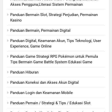
Akses Pengguna,Literasi Sistem Permainan
Panduan Bermain Slot, Strategi Perjudian, Permainan
Kasino
Panduan Bermain, Permainan Digital
Panduan Digital, Keamanan Akun, Tips Teknologi, User
Experience, Game Online
Panduan Game Strategi RPG Pokémon untuk Pemula
Tips Bermain Game Battle System Edukasi Game
Panduan Hiburan
Panduan Koneksi dan Akses Akun Digital
Panduan Login dan Keamanan Mobile
Panduan Pemain / Strategi & Tips / Edukasi Slot