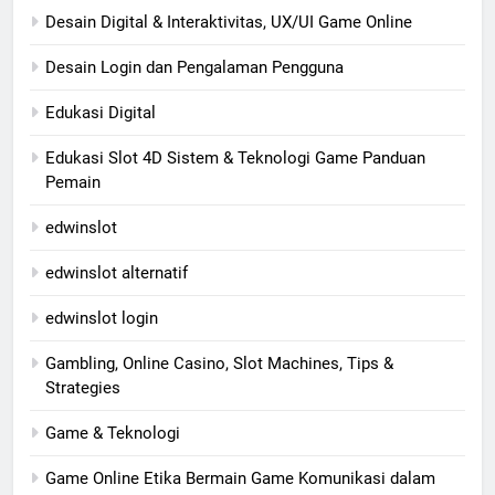
Desain Digital & Interaktivitas, UX/UI Game Online
Desain Login dan Pengalaman Pengguna
Edukasi Digital
Edukasi Slot 4D Sistem & Teknologi Game Panduan
Pemain
edwinslot
edwinslot alternatif
edwinslot login
Gambling, Online Casino, Slot Machines, Tips &
Strategies
Game & Teknologi
Game Online Etika Bermain Game Komunikasi dalam