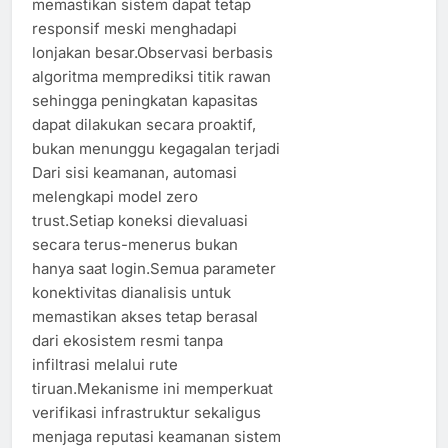
memastikan sistem dapat tetap
responsif meski menghadapi
lonjakan besar.Observasi berbasis
algoritma memprediksi titik rawan
sehingga peningkatan kapasitas
dapat dilakukan secara proaktif,
bukan menunggu kegagalan terjadi
Dari sisi keamanan, automasi
melengkapi model zero
trust.Setiap koneksi dievaluasi
secara terus-menerus bukan
hanya saat login.Semua parameter
konektivitas dianalisis untuk
memastikan akses tetap berasal
dari ekosistem resmi tanpa
infiltrasi melalui rute
tiruan.Mekanisme ini memperkuat
verifikasi infrastruktur sekaligus
menjaga reputasi keamanan sistem