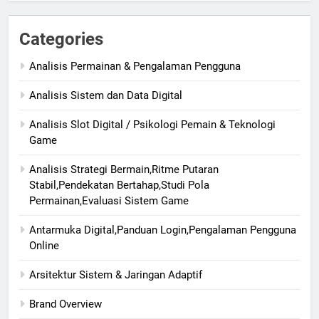
Categories
Analisis Permainan & Pengalaman Pengguna
Analisis Sistem dan Data Digital
Analisis Slot Digital / Psikologi Pemain & Teknologi
Game
Analisis Strategi Bermain,Ritme Putaran
Stabil,Pendekatan Bertahap,Studi Pola
Permainan,Evaluasi Sistem Game
Antarmuka Digital,Panduan Login,Pengalaman Pengguna
Online
Arsitektur Sistem & Jaringan Adaptif
Brand Overview