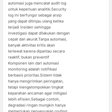
automasi juga mencatat audit log
untuk keperluan analitik.Security
log ini berfungsi sebagai arsip
yang dapat ditinjau ulang ketika
terjadi insiden sehingga
investigasi dapat dilakukan dengan
cepat dan akurat.Tanpa automasi,
banyak aktivitas kritis akan
terlewat karena dipantau secara
reaktif, bukan preventif
Komponen lain dari automasi
monitoring adalah notifikasi
berbasis prioritas.Sistem tidak
hanya mengirimkan peringatan,
tetapi mengelompokkan tingkat
keparahan ancaman agar mitigasi
lebih efisien.Sebagai contoh,
degradasi ringan mungkin hanya
memerlukan penyesuaian routing,