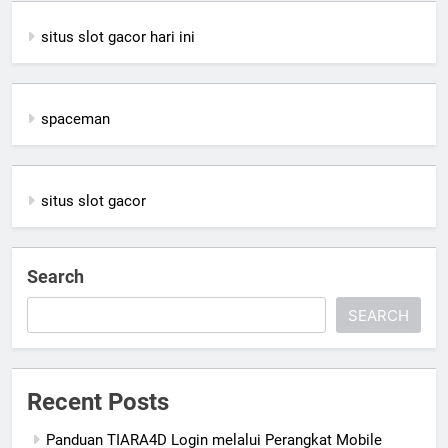
situs slot gacor hari ini
spaceman
situs slot gacor
Search
SEARCH
Recent Posts
Panduan TIARA4D Login melalui Perangkat Mobile