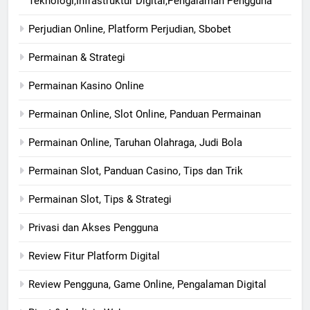
Teknologi,Infrastruktur Digital,Pengalaman Pengguna
Perjudian Online, Platform Perjudian, Sbobet
Permainan & Strategi
Permainan Kasino Online
Permainan Online, Slot Online, Panduan Permainan
Permainan Online, Taruhan Olahraga, Judi Bola
Permainan Slot, Panduan Casino, Tips dan Trik
Permainan Slot, Tips & Strategi
Privasi dan Akses Pengguna
Review Fitur Platform Digital
Review Pengguna, Game Online, Pengalaman Digital