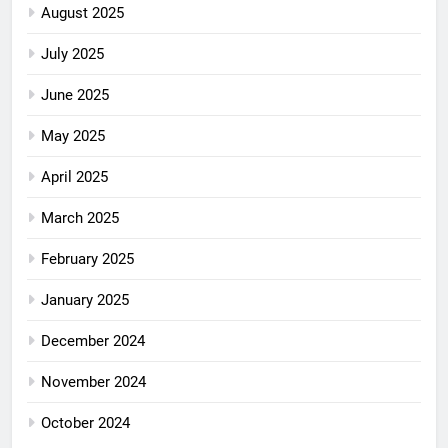
August 2025
July 2025
June 2025
May 2025
April 2025
March 2025
February 2025
January 2025
December 2024
November 2024
October 2024