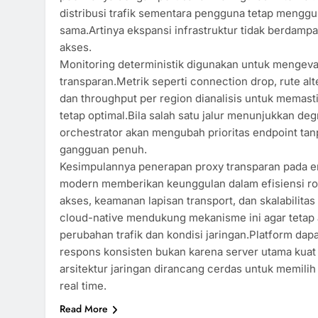
distribusi trafik sementara pengguna tetap menggu
sama.Artinya ekspansi infrastruktur tidak berdampa
akses.
Monitoring deterministik digunakan untuk mengeval
transparan.Metrik seperti connection drop, rute alte
dan throughput per region dianalisis untuk memasti
tetap optimal.Bila salah satu jalur menunjukkan de
orchestrator akan mengubah prioritas endpoint t
gangguan penuh.
Kesimpulannya penerapan proxy transparan pada en
modern memberikan keunggulan dalam efisiensi rout
akses, keamanan lapisan transport, dan skalabilitas 
cloud-native mendukung mekanisme ini agar tetap 
perubahan trafik dan kondisi jaringan.Platform da
respons konsisten bukan karena server utama kuat 
arsitektur jaringan dirancang cerdas untuk memilih 
real time.
Read More