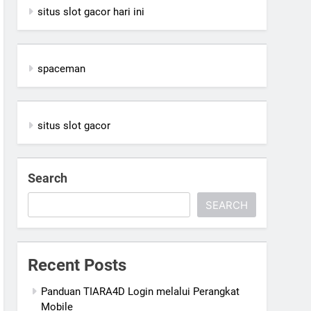
situs slot gacor hari ini
spaceman
situs slot gacor
Search
SEARCH
Recent Posts
Panduan TIARA4D Login melalui Perangkat
Mobile