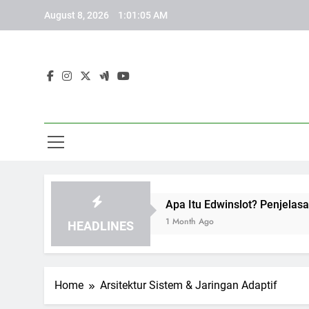
Skip
August 8, 2026
1:01:06 AM
to
content
Xci
Dapatkan H
rangkat Mobile
Apa Itu Edwinslot? Penjelasan Lengkap 
1 Month Ago
HEADLINES
Home
Arsitektur Sistem & Jaringan Adaptif