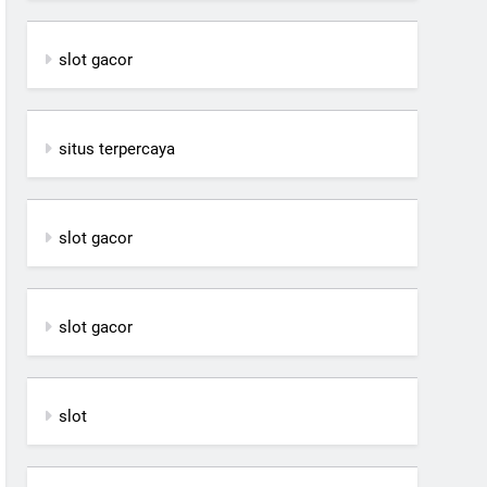
slot gacor
situs terpercaya
slot gacor
slot gacor
slot