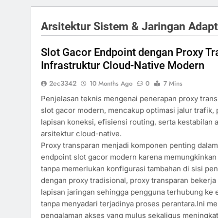
Arsitektur Sistem & Jaringan Adapt
Slot Gacor Endpoint dengan Proxy T
Infrastruktur Cloud-Native Modern
2ec3342
10 Months Ago
0
7 Mins
Penjelasan teknis mengenai penerapan proxy trans
slot gacor modern, mencakup optimasi jalur trafik, 
lapisan koneksi, efisiensi routing, serta kestabilan
arsitektur cloud-native.
Proxy transparan menjadi komponen penting dalam
endpoint slot gacor modern karena memungkinkan p
tanpa memerlukan konfigurasi tambahan di sisi p
dengan proxy tradisional, proxy transparan bekerja
lapisan jaringan sehingga pengguna terhubung ke 
tanpa menyadari terjadinya proses perantara.Ini m
pengalaman akses yang mulus sekaligus meningka