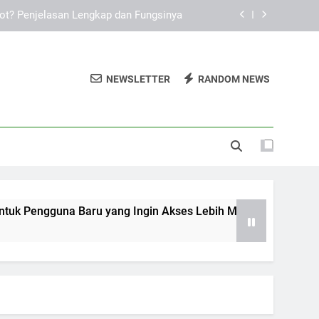
lot? Penjelasan Lengkap dan Fungsinya
a Baru yang Ingin Akses Lebih Mudah
engguna dengan Akses yang Lebih Aman
NEWSLETTER
RANDOM NEWS
ARA4D Login melalui Perangkat Mobile
ti, Hingga Konten Kreatif Yang Menghibur.
lot? Penjelasan Lengkap dan Fungsinya
a Baru yang Ingin Akses Lebih Mudah
engguna dengan Akses yang Lebih Aman
a Baru yang Ingin Akses Lebih Mudah
Login Edwinslo
2 Months Ago