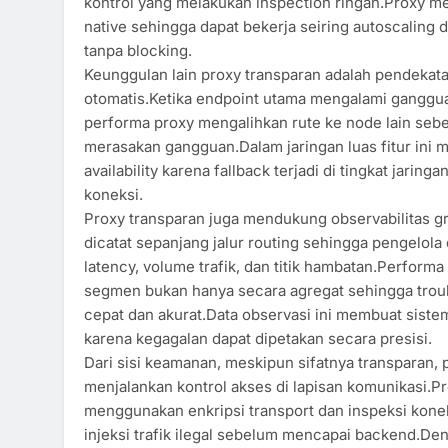
kontrol yang melakukan inspection ringan.Proxy me
native sehingga dapat bekerja seiring autoscaling 
tanpa blocking.
Keunggulan lain proxy transparan adalah pendekata
otomatis.Ketika endpoint utama mengalami ganggu
performa proxy mengalihkan rute ke node lain se
merasakan gangguan.Dalam jaringan luas fitur ini 
availability karena fallback terjadi di tingkat jaringa
koneksi.
Proxy transparan juga mendukung observabilitas g
dicatat sepanjang jalur routing sehingga pengelola 
latency, volume trafik, dan titik hambatan.Performa 
segmen bukan hanya secara agregat sehingga troub
cepat dan akurat.Data observasi ini membuat sistem
karena kegagalan dapat dipetakan secara presisi.
Dari sisi keamanan, meskipun sifatnya transparan, 
menjalankan kontrol akses di lapisan komunikasi.
menggunakan enkripsi transport dan inspeksi kon
injeksi trafik ilegal sebelum mencapai backend.Den