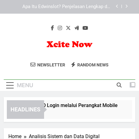
Skip
Panduan EDWINSLOT Login untuk Pengguna Baru
to
yang Ingin Akses Lebih Mudah
content
Login Edwinslot Resmi dan Tips Menjaga Privasi
Pengguna dengan Akses yang Lebih Aman
Panduan TIARA4D Login melalui Perangkat
Mobile
Apa Itu Edwinslot? Penjelasan Lengkap dan
Fungsinya
Xcite Now
Dapatkan Hiburan Terkini Dari Xcite
Panduan EDWINSLOT Login untuk Pengguna Baru
NEWSLETTER
RANDOM NEWS
yang Ingin Akses Lebih Mudah
Now. Mulai Dari Acara, Berita Selebriti,
Login Edwinslot Resmi dan Tips Menjaga Privasi
Hingga Konten Kreatif Yang Menghibur.
Pengguna dengan Akses yang Lebih Aman
MENU
nduan TIARA4D Login melalui Perangkat Mobile
Apa It
HEADLINES
Weeks Ago
1 Month
Home
Analisis Sistem dan Data Digital