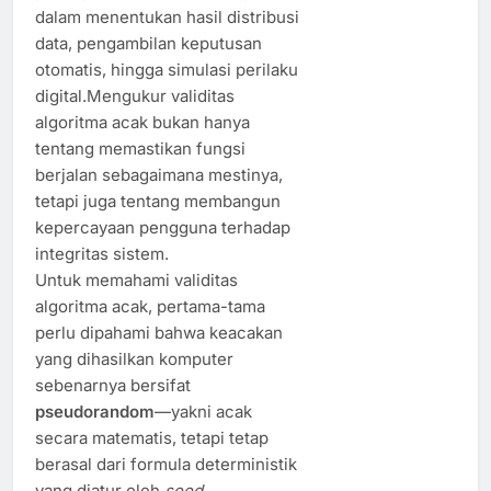
dalam menentukan hasil distribusi
data, pengambilan keputusan
otomatis, hingga simulasi perilaku
digital.Mengukur validitas
algoritma acak bukan hanya
tentang memastikan fungsi
berjalan sebagaimana mestinya,
tetapi juga tentang membangun
kepercayaan pengguna terhadap
integritas sistem.
Untuk memahami validitas
algoritma acak, pertama-tama
perlu dipahami bahwa keacakan
yang dihasilkan komputer
sebenarnya bersifat
pseudorandom
—yakni acak
secara matematis, tetapi tetap
berasal dari formula deterministik
yang diatur oleh
seed