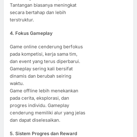
Tantangan biasanya meningkat
secara bertahap dan lebih
terstruktur.
4. Fokus Gameplay
Game online cenderung berfokus
pada kompetisi, kerja sama tim,
dan event yang terus diperbarui.
Gameplay sering kali bersifat
dinamis dan berubah seiring
waktu.
Game offline lebih menekankan
pada cerita, eksplorasi, dan
progres individu. Gameplay
cenderung memiliki alur yang jelas
dan dapat diselesaikan.
5. Sistem Progres dan Reward