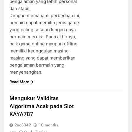
pengalaman yang lebih personal
dan stabil.
Dengan memahami perbedaan ini,
pemain dapat memilih jenis game
yang paling sesuai dengan gaya
bermain mereka. Pada akhirnya,
baik game online maupun offline
memiliki keunggulan masing-
masing yang dapat memberikan
pengalaman bermain yang
menyenangkan.
Read More
Mengukur Validitas
Algoritma Acak pada Slot
KAYA787
2ec3342
10 months
ago
0
7 mins