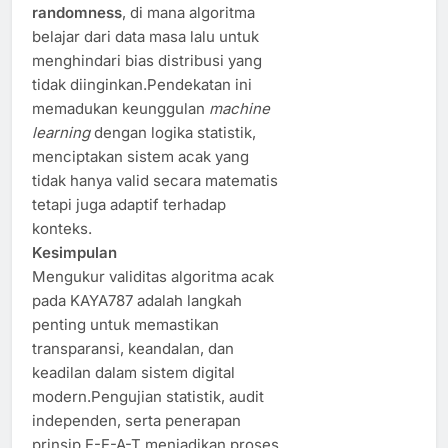
randomness
, di mana algoritma
belajar dari data masa lalu untuk
menghindari bias distribusi yang
tidak diinginkan.Pendekatan ini
memadukan keunggulan
machine
learning
dengan logika statistik,
menciptakan sistem acak yang
tidak hanya valid secara matematis
tetapi juga adaptif terhadap
konteks.
Kesimpulan
Mengukur validitas algoritma acak
pada KAYA787 adalah langkah
penting untuk memastikan
transparansi, keandalan, dan
keadilan dalam sistem digital
modern.Pengujian statistik, audit
independen, serta penerapan
prinsip E-E-A-T menjadikan proses