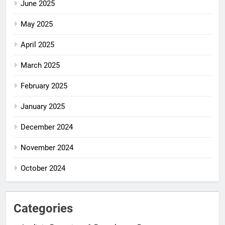
June 2025
May 2025
April 2025
March 2025
February 2025
January 2025
December 2024
November 2024
October 2024
Categories