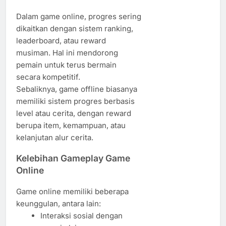
Dalam game online, progres sering
dikaitkan dengan sistem ranking,
leaderboard, atau reward
musiman. Hal ini mendorong
pemain untuk terus bermain
secara kompetitif.
Sebaliknya, game offline biasanya
memiliki sistem progres berbasis
level atau cerita, dengan reward
berupa item, kemampuan, atau
kelanjutan alur cerita.
Kelebihan Gameplay Game
Online
Game online memiliki beberapa
keunggulan, antara lain:
Interaksi sosial dengan