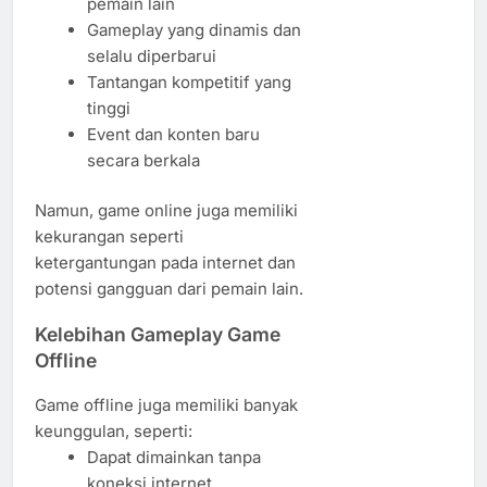
pemain lain
Gameplay yang dinamis dan
selalu diperbarui
Tantangan kompetitif yang
tinggi
Event dan konten baru
secara berkala
Namun, game online juga memiliki
kekurangan seperti
ketergantungan pada internet dan
potensi gangguan dari pemain lain.
Kelebihan Gameplay Game
Offline
Game offline juga memiliki banyak
keunggulan, seperti:
Dapat dimainkan tanpa
koneksi internet