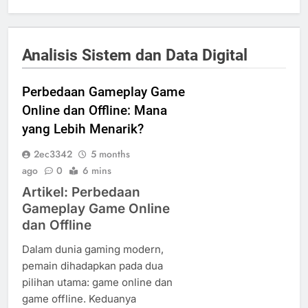
Analisis Sistem dan Data Digital
Perbedaan Gameplay Game
Online dan Offline: Mana
yang Lebih Menarik?
2ec3342
5 months
ago
0
6 mins
Artikel: Perbedaan
Gameplay Game Online
dan Offline
Dalam dunia gaming modern,
pemain dihadapkan pada dua
pilihan utama: game online dan
game offline. Keduanya