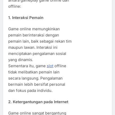
antara gameplay game online dan
offline:
1. Interaksi Pemain
Game online memungkinkan
pemain berinteraksi dengan
pemain lain, baik sebagai rekan tim
maupun lawan. Interaksi ini
menciptakan pengalaman sosial
yang dinamis.
Sementara itu, game
slot
offline
tidak melibatkan pemain lain
secara langsung. Pengalaman
bermain lebih bersifat personal
dan fokus pada individu.
2. Ketergantungan pada Internet
Game online sangat bergantung