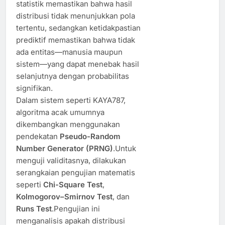
statistik memastikan bahwa hasil
distribusi tidak menunjukkan pola
tertentu, sedangkan ketidakpastian
prediktif memastikan bahwa tidak
ada entitas—manusia maupun
sistem—yang dapat menebak hasil
selanjutnya dengan probabilitas
signifikan.
Dalam sistem seperti KAYA787,
algoritma acak umumnya
dikembangkan menggunakan
pendekatan
Pseudo-Random
Number Generator (PRNG)
.Untuk
menguji validitasnya, dilakukan
serangkaian pengujian matematis
seperti
Chi-Square Test
,
Kolmogorov–Smirnov Test
, dan
Runs Test
.Pengujian ini
menganalisis apakah distribusi