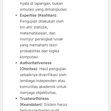
nyata di lapangan, bukan
simulasi yang dimanipulasi.
Expertise (Keahlian):
Pengujian dilakukan oleh
tim ahli statistik,
matematikawan, dan
insinyur perangkat lunak
yang memahami teori
probabilitas dan logika
komputasi.
Authoritativeness
(Otoritas):
Hasil pengujian
sebaiknya diverifikasi oleh
lembaga independen atau
komunitas akademik untuk
menjaga objektivitas.
Trustworthiness
(Keandalan):
Sistem harus
terbuka terhadap audit