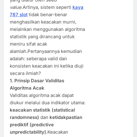
value
.Artinya, sistem seperti
kaya
787 slot
tidak benar-benar
menghasilkan keacakan murni,
melainkan menggunakan algoritma
statistik yang dirancang untuk
meniru sifat acak
alamiah.Pertanyaannya kemudian
adalah: seberapa valid dan
konsisten keacakan ini ketika diuji
secara ilmiah?
1. Prinsip Dasar Validitas
Algoritma Acak
Validitas algoritma acak dapat
diukur melalui dua indikator utama:
keacakan statistik (statistical
randomness)
dan
ketidakpastian
prediktif (predictive
unpredictability)
.Keacakan