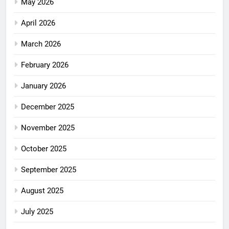
May 2026
April 2026
March 2026
February 2026
January 2026
December 2025
November 2025
October 2025
September 2025
August 2025
July 2025