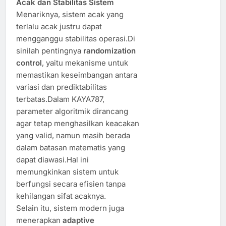
Acak dan Stabilitas Sistem
Menariknya, sistem acak yang
terlalu acak justru dapat
mengganggu stabilitas operasi.Di
sinilah pentingnya
randomization
control
, yaitu mekanisme untuk
memastikan keseimbangan antara
variasi dan prediktabilitas
terbatas.Dalam KAYA787,
parameter algoritmik dirancang
agar tetap menghasilkan keacakan
yang valid, namun masih berada
dalam batasan matematis yang
dapat diawasi.Hal ini
memungkinkan sistem untuk
berfungsi secara efisien tanpa
kehilangan sifat acaknya.
Selain itu, sistem modern juga
menerapkan
adaptive