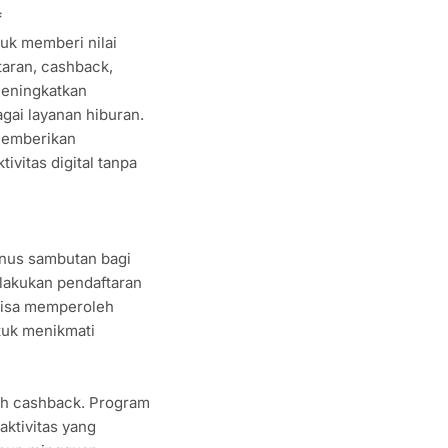
f
tuk memberi nilai
aran, cashback,
meningkatkan
ai layanan hiburan.
 memberikan
ivitas digital tanpa
onus sambutan bagi
akukan pendaftaran
bisa memperoleh
tuk menikmati
ah cashback. Program
ktivitas yang