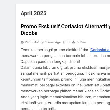
April 2025
Promo Eksklusif Corlaslot Alternatif
Dicoba
2ec3342
1 Year Ago
0
5 Mins
Temukan berbagai promo eksklusif dari
Corlaslot a
menawarkan pengalaman bermain lebih seru dan 
Dapatkan panduan lengkap di sini!
Dalam dunia hiburan digital, promo eksklusif menjad
sangat menarik perhatian pengguna. Tidak hanya 
keuntungan tambahan, promo ini juga meningkatk
menikmati berbagai aktivitas online. Salah satu pla
menawarkan berbagai pilihan menarik adalah Corlaslo
Anda yang ingin memaksimalkan hiburan, memaham
eksklusif yang tersedia merupakan langkah pentin
pengalaman terbaik.