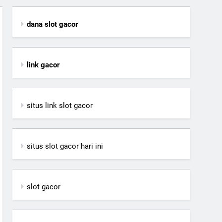
dana slot gacor
link gacor
situs link slot gacor
situs slot gacor hari ini
slot gacor