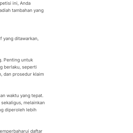
tisi ini, Anda
adiah tambahan yang
f yang ditawarkan,
. Penting untuk
 berlaku, seperti
n, dan prosedur klaim
n waktu yang tepat.
sekaligus, melainkan
g diperoleh lebih
 memperbaharui daftar