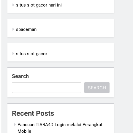
situs slot gacor hari ini
spaceman
situs slot gacor
Search
SEARCH
Recent Posts
Panduan TIARA4D Login melalui Perangkat
Mobile