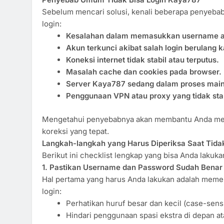
Sebelum mencari solusi, kenali beberapa penyeb
login:
Kesalahan dalam memasukkan username a
Akun terkunci akibat salah login berulang ka
Koneksi internet tidak stabil atau terputus.
Masalah cache dan cookies pada browser.
Server Kaya787 sedang dalam proses mai
Penggunaan VPN atau proxy yang tidak stab
Mengetahui penyebabnya akan membantu Anda me
koreksi yang tepat.
Langkah-langkah yang Harus Diperiksa Saat Tidak
Berikut ini checklist lengkap yang bisa Anda lakuka
1. Pastikan Username dan Password Sudah Benar
Hal pertama yang harus Anda lakukan adalah memer
login:
Perhatikan huruf besar dan kecil (case-sensi
Hindari penggunaan spasi ekstra di depan a