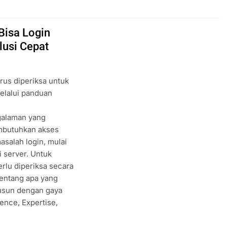
Bisa Login
usi Cepat
arus diperiksa untuk
elalui panduan
ngalaman yang
mbutuhkan akses
salah login, mulai
 server. Untuk
rlu diperiksa secara
tentang apa yang
isusun dengan gaya
ence, Expertise,