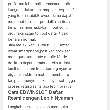
performa lebih baik,keamanan lebih
kuat,dan dukungan tampilan responsif
yang lebih stabil.Browser lama dapat
membuat formulir pendaftaran tidak
tampil sempurna,kolom input sulit
digunakan,atau tombol daftar tidak
berjalan normal.
Jika melakukan EDWINSLOT Daftar
lewat smartphone,pastikan browser
menggunakan mode mobile.Mode
desktop dapat membuat teks terlalu
kecil dan kolom input kurang nyaman
digunakan.Mode mobile membantu
tampilan menyesuaikan layar sehingga
proses registrasi terasa lebih praktis.
Cara EDWINSLOT Daftar
Resmi dengan Lebih Nyaman
Langkah pertama adalah membuka