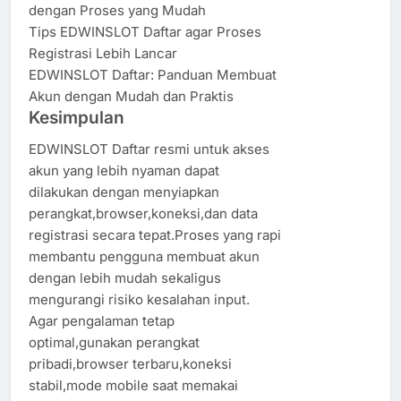
dengan Proses yang Mudah
Tips EDWINSLOT Daftar agar Proses
Registrasi Lebih Lancar
EDWINSLOT Daftar: Panduan Membuat
Akun dengan Mudah dan Praktis
Kesimpulan
EDWINSLOT Daftar resmi untuk akses
akun yang lebih nyaman dapat
dilakukan dengan menyiapkan
perangkat,browser,koneksi,dan data
registrasi secara tepat.Proses yang rapi
membantu pengguna membuat akun
dengan lebih mudah sekaligus
mengurangi risiko kesalahan input.
Agar pengalaman tetap
optimal,gunakan perangkat
pribadi,browser terbaru,koneksi
stabil,mode mobile saat memakai