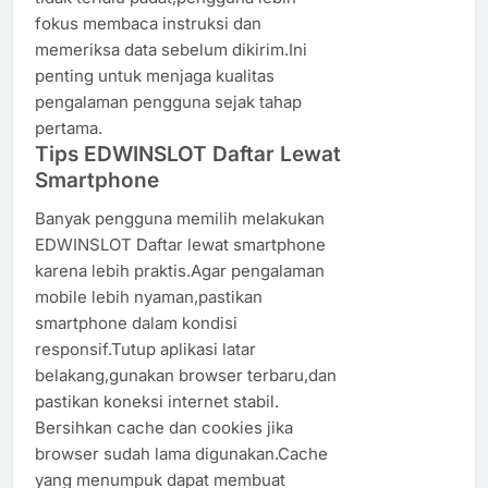
fokus membaca instruksi dan
memeriksa data sebelum dikirim.Ini
penting untuk menjaga kualitas
pengalaman pengguna sejak tahap
pertama.
Tips EDWINSLOT Daftar Lewat
Smartphone
Banyak pengguna memilih melakukan
EDWINSLOT Daftar lewat smartphone
karena lebih praktis.Agar pengalaman
mobile lebih nyaman,pastikan
smartphone dalam kondisi
responsif.Tutup aplikasi latar
belakang,gunakan browser terbaru,dan
pastikan koneksi internet stabil.
Bersihkan cache dan cookies jika
browser sudah lama digunakan.Cache
yang menumpuk dapat membuat