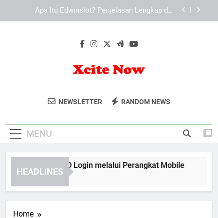
Skip
Panduan EDWINSLOT Login untuk Pengguna Baru
to
yang Ingin Akses Lebih Mudah
content
Login Edwinslot Resmi dan Tips Menjaga Privasi
Pengguna dengan Akses yang Lebih Aman
Panduan TIARA4D Login melalui Perangkat
Mobile
Apa Itu Edwinslot? Penjelasan Lengkap dan
Fungsinya
Xcite Now
Dapatkan Hiburan Terkini Dari Xcite
Panduan EDWINSLOT Login untuk Pengguna Baru
NEWSLETTER
RANDOM NEWS
yang Ingin Akses Lebih Mudah
Now. Mulai Dari Acara, Berita Selebriti,
Login Edwinslot Resmi dan Tips Menjaga Privasi
Hingga Konten Kreatif Yang Menghibur.
Pengguna dengan Akses yang Lebih Aman
MENU
nduan TIARA4D Login melalui Perangkat Mobile
Apa It
HEADLINES
Weeks Ago
1 Month
Home