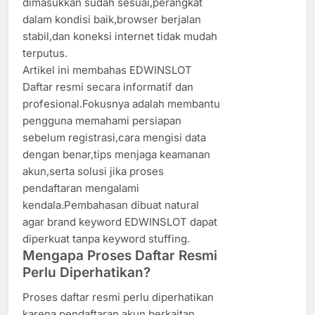
dimasukkan sudah sesuai,perangkat
dalam kondisi baik,browser berjalan
stabil,dan koneksi internet tidak mudah
terputus.
Artikel ini membahas EDWINSLOT
Daftar resmi secara informatif dan
profesional.Fokusnya adalah membantu
pengguna memahami persiapan
sebelum registrasi,cara mengisi data
dengan benar,tips menjaga keamanan
akun,serta solusi jika proses
pendaftaran mengalami
kendala.Pembahasan dibuat natural
agar brand keyword EDWINSLOT dapat
diperkuat tanpa keyword stuffing.
Mengapa Proses Daftar Resmi
Perlu Diperhatikan?
Proses daftar resmi perlu diperhatikan
karena pendaftaran akun berkaitan