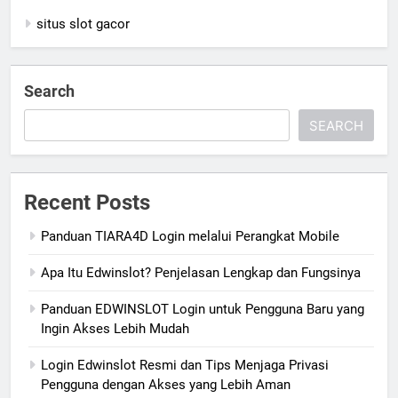
situs slot gacor
Search
SEARCH
Recent Posts
Panduan TIARA4D Login melalui Perangkat Mobile
Apa Itu Edwinslot? Penjelasan Lengkap dan Fungsinya
Panduan EDWINSLOT Login untuk Pengguna Baru yang
Ingin Akses Lebih Mudah
Login Edwinslot Resmi dan Tips Menjaga Privasi
Pengguna dengan Akses yang Lebih Aman