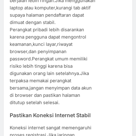
berjalan lebih ringan.Jika menggunakan
laptop atau komputer,kurangi tab aktif
supaya halaman pendaftaran dapat
dimuat dengan stabil.
Perangkat pribadi lebih disarankan
karena pengguna dapat mengontrol
keamanan,kunci layar,riwayat
browser,dan penyimpanan
password.Perangkat umum memiliki
risiko lebih tinggi karena bisa
digunakan orang lain setelahnya.Jika
terpaksa memakai perangkat
bersama,jangan menyimpan data akun
di browser dan pastikan halaman
ditutup setelah selesai.
Pastikan Koneksi Internet Stabil
Koneksi internet sangat memengaruhi
proses registrasi.Jika jaringan