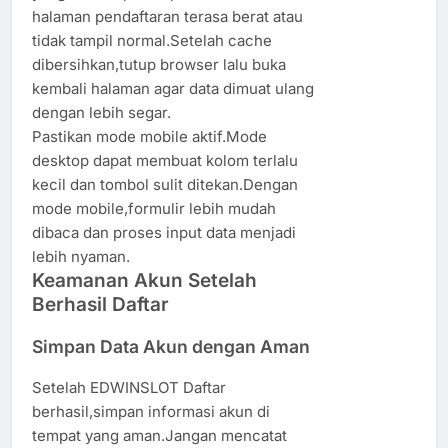
halaman pendaftaran terasa berat atau
tidak tampil normal.Setelah cache
dibersihkan,tutup browser lalu buka
kembali halaman agar data dimuat ulang
dengan lebih segar.
Pastikan mode mobile aktif.Mode
desktop dapat membuat kolom terlalu
kecil dan tombol sulit ditekan.Dengan
mode mobile,formulir lebih mudah
dibaca dan proses input data menjadi
lebih nyaman.
Keamanan Akun Setelah
Berhasil Daftar
Simpan Data Akun dengan Aman
Setelah EDWINSLOT Daftar
berhasil,simpan informasi akun di
tempat yang aman.Jangan mencatat