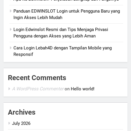
Panduan EDWINSLOT Login untuk Pengguna Baru yang
Ingin Akses Lebih Mudah
Login Edwinslot Resmi dan Tips Menjaga Privasi
Pengguna dengan Akses yang Lebih Aman
Cara Login Lebah4D dengan Tampilan Mobile yang
Responsif
Recent Comments
A WordPress Commenter
on
Hello world!
Archives
July 2026