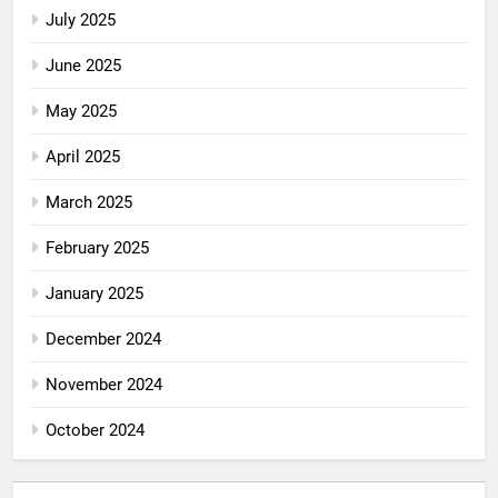
July 2025
June 2025
May 2025
April 2025
March 2025
February 2025
January 2025
December 2024
November 2024
October 2024