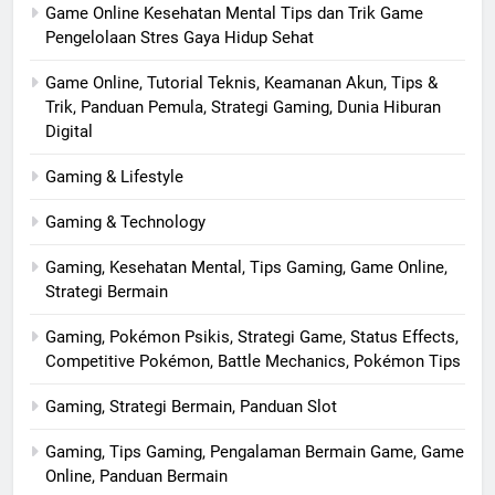
Game Online Kesehatan Mental Tips dan Trik Game
Pengelolaan Stres Gaya Hidup Sehat
Game Online, Tutorial Teknis, Keamanan Akun, Tips &
Trik, Panduan Pemula, Strategi Gaming, Dunia Hiburan
Digital
Gaming & Lifestyle
Gaming & Technology
Gaming, Kesehatan Mental, Tips Gaming, Game Online,
Strategi Bermain
Gaming, Pokémon Psikis, Strategi Game, Status Effects,
Competitive Pokémon, Battle Mechanics, Pokémon Tips
Gaming, Strategi Bermain, Panduan Slot
Gaming, Tips Gaming, Pengalaman Bermain Game, Game
Online, Panduan Bermain