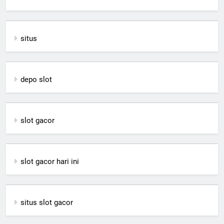
situs
depo slot
slot gacor
slot gacor hari ini
situs slot gacor