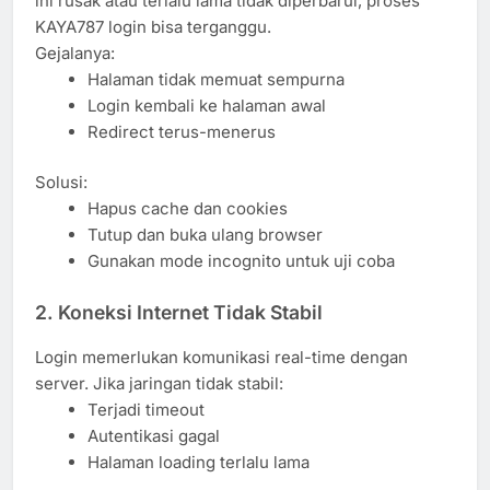
ini rusak atau terlalu lama tidak diperbarui, proses
KAYA787 login bisa terganggu.
Gejalanya:
Halaman tidak memuat sempurna
Login kembali ke halaman awal
Redirect terus-menerus
Solusi:
Hapus cache dan cookies
Tutup dan buka ulang browser
Gunakan mode incognito untuk uji coba
2. Koneksi Internet Tidak Stabil
Login memerlukan komunikasi real-time dengan
server. Jika jaringan tidak stabil:
Terjadi timeout
Autentikasi gagal
Halaman loading terlalu lama