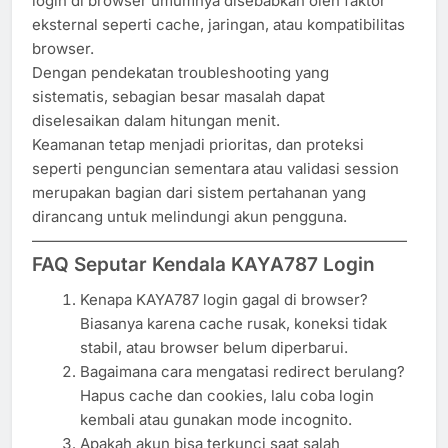
login di browser umumnya disebabkan oleh faktor
eksternal seperti cache, jaringan, atau kompatibilitas
browser.
Dengan pendekatan troubleshooting yang
sistematis, sebagian besar masalah dapat
diselesaikan dalam hitungan menit.
Keamanan tetap menjadi prioritas, dan proteksi
seperti penguncian sementara atau validasi session
merupakan bagian dari sistem pertahanan yang
dirancang untuk melindungi akun pengguna.
—————————————————————————
FAQ Seputar Kendala KAYA787 Login
Kenapa KAYA787 login gagal di browser?
Biasanya karena cache rusak, koneksi tidak
stabil, atau browser belum diperbarui.
Bagaimana cara mengatasi redirect berulang?
Hapus cache dan cookies, lalu coba login
kembali atau gunakan mode incognito.
Apakah akun bisa terkunci saat salah