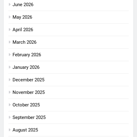
June 2026
May 2026
April 2026
March 2026
February 2026
January 2026
December 2025
November 2025
October 2025
September 2025
August 2025