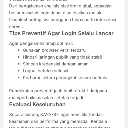
Dari pengalaman analisis platform digital, sebagian
besar masalah login dapat diselesaikan melalui
troubleshooting sisi pengguna tanpa perlu intervensi
server.
Tips Preventif Agar Login Selalu Lancar
Agar pengalaman tetap optimal:
Gunakan browser versi terbaru
Hindari jaringan publik yang tidak stabil
Simpan kredensial dengan aman
Logout setelah selesai
Perbarui sistem perangkat secara berkala
Pendekatan preventif jauh lebih efektif daripada
memperbaiki masalah setelah terjadi.
Evaluasi Keseluruhan
Secara sistem, KAYA787 login memiliki fondasi
keamanan dan performa yang memadai. Kendala