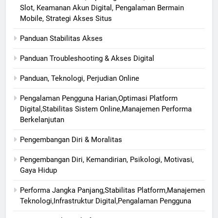
Slot, Keamanan Akun Digital, Pengalaman Bermain
Mobile, Strategi Akses Situs
Panduan Stabilitas Akses
Panduan Troubleshooting & Akses Digital
Panduan, Teknologi, Perjudian Online
Pengalaman Pengguna Harian,Optimasi Platform
Digital,Stabilitas Sistem Online,Manajemen Performa
Berkelanjutan
Pengembangan Diri & Moralitas
Pengembangan Diri, Kemandirian, Psikologi, Motivasi,
Gaya Hidup
Performa Jangka Panjang,Stabilitas Platform,Manajemen
Teknologi,Infrastruktur Digital,Pengalaman Pengguna