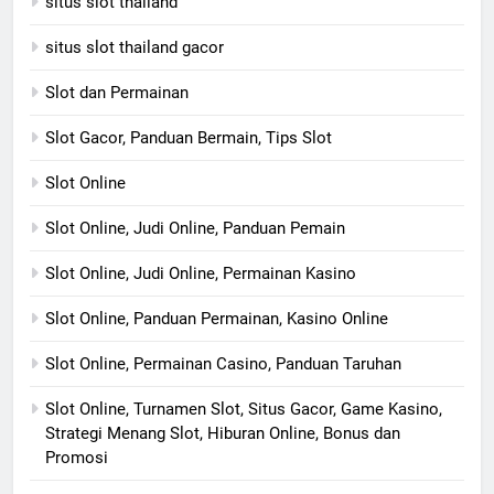
situs slot thailand
situs slot thailand gacor
Slot dan Permainan
Slot Gacor, Panduan Bermain, Tips Slot
Slot Online
Slot Online, Judi Online, Panduan Pemain
Slot Online, Judi Online, Permainan Kasino
Slot Online, Panduan Permainan, Kasino Online
Slot Online, Permainan Casino, Panduan Taruhan
Slot Online, Turnamen Slot, Situs Gacor, Game Kasino,
Strategi Menang Slot, Hiburan Online, Bonus dan
Promosi