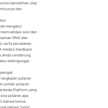
umsi berlebihan.Jika
pemicunya dan
mbol
Anda mengatur
r memvalidasi sesi dan
asarkan RNG dan
si serta perubahan
at melalui feedback
ack,Anda cenderung
 atau kebingungan
,pengali
rangkaian putaran
n jumlah putaran
berbeda.Platform yang
 sisa putaran,apa
ami bahwa bonus
inyal bahwa “pola”