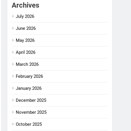
Archives
July 2026
June 2026
May 2026
April 2026
March 2026
February 2026
January 2026
December 2025
November 2025
October 2025