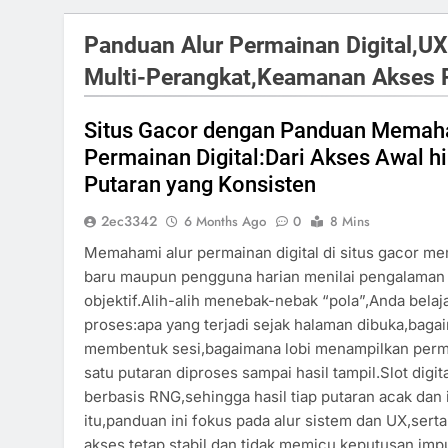
Panduan Alur Permainan Digital,UX
Multi-Perangkat,Keamanan Akses P
Situs Gacor dengan Panduan Memah
Permainan Digital:Dari Akses Awal hi
Putaran yang Konsisten
2ec3342
6 Months Ago
0
8 Mins
Memahami alur permainan digital di situs gacor 
baru maupun pengguna harian menilai pengalaman 
objektif.Alih-alih menebak-nebak “pola”,Anda bel
proses:apa yang terjadi sejak halaman dibuka,baga
membentuk sesi,bagaimana lobi menampilkan perm
satu putaran diproses sampai hasil tampil.Slot di
berbasis RNG,sehingga hasil tiap putaran acak da
itu,panduan ini fokus pada alur sistem dan UX,sert
akses tetap stabil dan tidak memicu keputusan impu