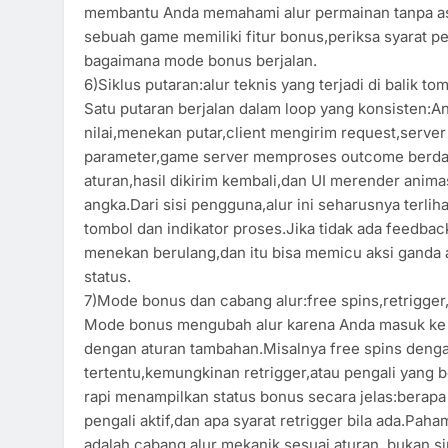
membantu Anda memahami alur permainan tanpa as
sebuah game memiliki fitur bonus,periksa syarat 
bagaimana mode bonus berjalan.
6)Siklus putaran:alur teknis yang terjadi di balik to
Satu putaran berjalan dalam loop yang konsisten:
nilai,menekan putar,client mengirim request,serve
parameter,game server memproses outcome berd
aturan,hasil dikirim kembali,dan UI merender anima
angka.Dari sisi pengguna,alur ini seharusnya terlih
tombol dan indikator proses.Jika tidak ada feedb
menekan berulang,dan itu bisa memicu aksi ganda
status.
7)Mode bonus dan cabang alur:free spins,retrigger
Mode bonus mengubah alur karena Anda masuk ke 
dengan aturan tambahan.Misalnya free spins denga
tertentu,kemungkinan retrigger,atau pengali yang 
rapi menampilkan status bonus secara jelas:berapa
pengali aktif,dan apa syarat retrigger bila ada.Pah
adalah cabang alur mekanik sesuai aturan, bukan s