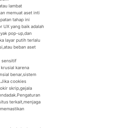
atau lambat
an memuat aset inti
atan tahap ini
or UX yang baik adalah
anyak pop-up,dan
 layar putih terlalu
i,atau beban aset
sensitif
 krusial karena
nsial benar,sistem
.Jika cookies
kir skrip,gejala
mendadak.Pengaturan
itus terkait,menjaga
k memastikan