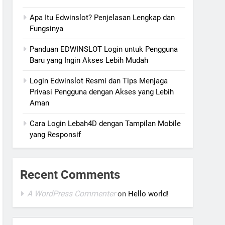
Apa Itu Edwinslot? Penjelasan Lengkap dan
Fungsinya
Panduan EDWINSLOT Login untuk Pengguna
Baru yang Ingin Akses Lebih Mudah
Login Edwinslot Resmi dan Tips Menjaga
Privasi Pengguna dengan Akses yang Lebih
Aman
Cara Login Lebah4D dengan Tampilan Mobile
yang Responsif
Recent Comments
A WordPress Commenter
on
Hello world!