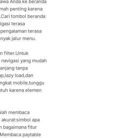
mbawa Anda ke beranda
rumah penting karena
.Cari tombol beranda
igasi terasa
 pengalaman terasa
anyak jalur menu.
 filter.Untuk
i navigasi yang mudah
panjang tanpa
p,lazy load,dan
angkat mobile,tunggu
entuh karena elemen
dalah membaca
g akurat:simbol apa
 bagaimana fitur
li.Membaca paytable