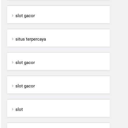
slot gacor
situs terpercaya
slot gacor
slot gacor
slot