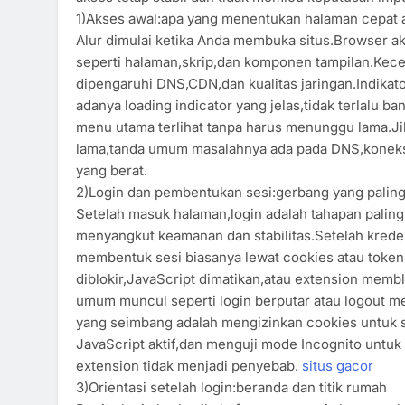
1)Akses awal:apa yang menentukan halaman cepat 
Alur dimulai ketika Anda membuka situs.Browser ak
seperti halaman,skrip,dan komponen tampilan.Kecep
dipengaruhi DNS,CDN,dan kualitas jaringan.Indikat
adanya loading indicator yang jelas,tidak terlalu b
menu utama terlihat tanpa harus menunggu lama.Jika
lama,tanda umum masalahnya ada pada DNS,koneks
yang berat.
2)Login dan pembentukan sesi:gerbang yang paling 
Setelah masuk halaman,login adalah tahapan paling
menyangkut keamanan dan stabilitas.Setelah krede
membentuk sesi biasanya lewat cookies atau token
diblokir,JavaScript dimatikan,atau extension memblo
umum muncul seperti login berputar atau logout 
yang seimbang adalah mengizinkan cookies untuk s
JavaScript aktif,dan menguji mode Incognito untu
extension tidak menjadi penyebab.
situs gacor
3)Orientasi setelah login:beranda dan titik rumah