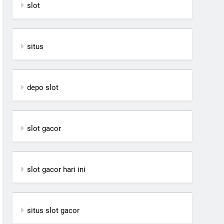
slot
situs
depo slot
slot gacor
slot gacor hari ini
situs slot gacor