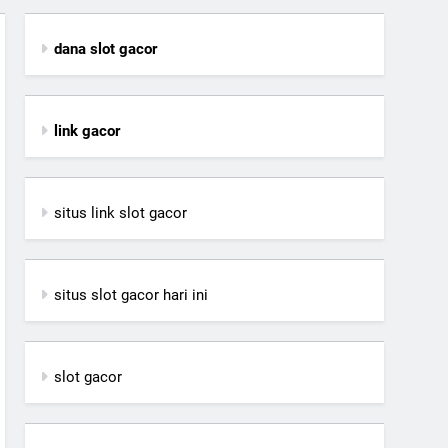
dana slot gacor
link gacor
situs link slot gacor
situs slot gacor hari ini
slot gacor