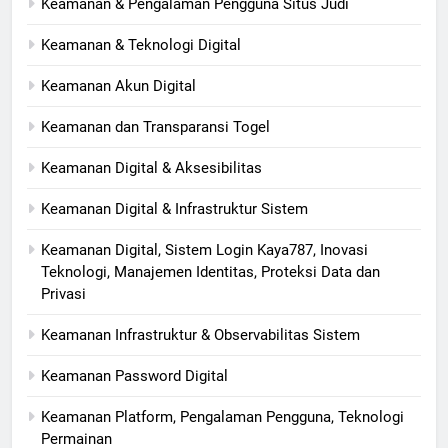
Keamanan & Pengalaman Pengguna Situs Judi
Keamanan & Teknologi Digital
Keamanan Akun Digital
Keamanan dan Transparansi Togel
Keamanan Digital & Aksesibilitas
Keamanan Digital & Infrastruktur Sistem
Keamanan Digital, Sistem Login Kaya787, Inovasi
Teknologi, Manajemen Identitas, Proteksi Data dan
Privasi
Keamanan Infrastruktur & Observabilitas Sistem
Keamanan Password Digital
Keamanan Platform, Pengalaman Pengguna, Teknologi
Permainan