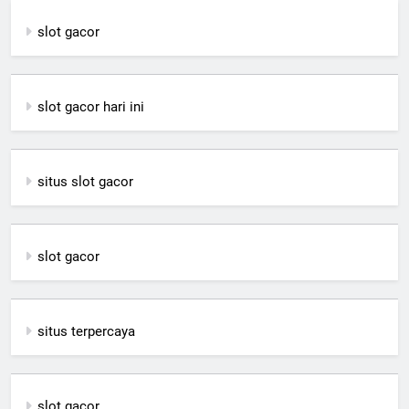
slot gacor
slot gacor hari ini
situs slot gacor
slot gacor
situs terpercaya
slot gacor