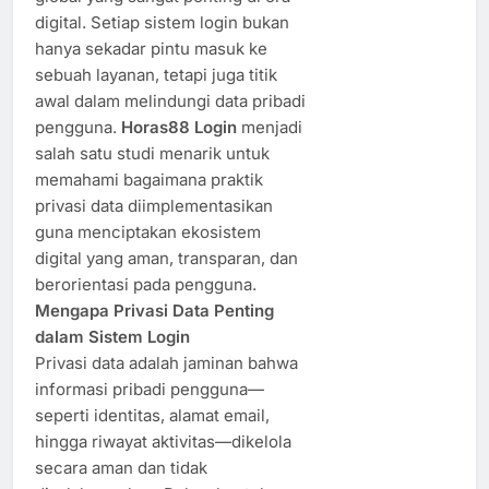
digital. Setiap sistem login bukan
hanya sekadar pintu masuk ke
sebuah layanan, tetapi juga titik
awal dalam melindungi data pribadi
pengguna.
Horas88 Login
menjadi
salah satu studi menarik untuk
memahami bagaimana praktik
privasi data diimplementasikan
guna menciptakan ekosistem
digital yang aman, transparan, dan
berorientasi pada pengguna.
Mengapa Privasi Data Penting
dalam Sistem Login
Privasi data adalah jaminan bahwa
informasi pribadi pengguna—
seperti identitas, alamat email,
hingga riwayat aktivitas—dikelola
secara aman dan tidak