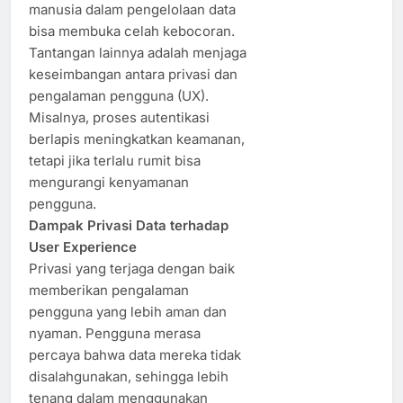
manusia dalam pengelolaan data
bisa membuka celah kebocoran.
Tantangan lainnya adalah menjaga
keseimbangan antara privasi dan
pengalaman pengguna (UX).
Misalnya, proses autentikasi
berlapis meningkatkan keamanan,
tetapi jika terlalu rumit bisa
mengurangi kenyamanan
pengguna.
Dampak Privasi Data terhadap
User Experience
Privasi yang terjaga dengan baik
memberikan pengalaman
pengguna yang lebih aman dan
nyaman. Pengguna merasa
percaya bahwa data mereka tidak
disalahgunakan, sehingga lebih
tenang dalam menggunakan