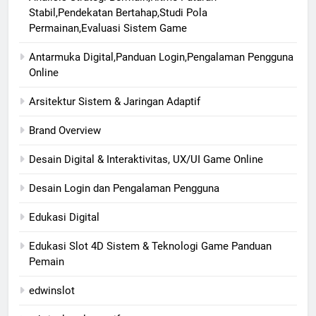
Stabil,Pendekatan Bertahap,Studi Pola
Permainan,Evaluasi Sistem Game
Antarmuka Digital,Panduan Login,Pengalaman Pengguna
Online
Arsitektur Sistem & Jaringan Adaptif
Brand Overview
Desain Digital & Interaktivitas, UX/UI Game Online
Desain Login dan Pengalaman Pengguna
Edukasi Digital
Edukasi Slot 4D Sistem & Teknologi Game Panduan
Pemain
edwinslot