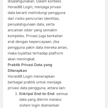
disalahgunakan. Dalam konteks
Horas88 Login, menjaga privasi
data berarti melindungi pengguna
dari risiko pencurian identitas,
penyalahgunaan data, serta
ancaman siber yang semakin
kompleks. Privasi juga berkaitan
erat dengan kepercayaan; jika
pengguna yakin data mereka aman,
maka loyalitas terhadap platform
akan meningkat.
Praktik Privasi Data yang
Diterapkan
Horas88 Login menerapkan
berbagai praktik untuk menjaga
privasi data pengguna, antara lain:
Enkripsi End-to-End:
semua
data yang dikirim melalui
sistem login diamankan