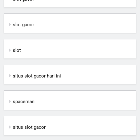
slot gacor
slot
situs slot gacor hari ini
spaceman
situs slot gacor