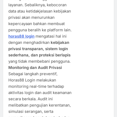
layanan. Sebaliknya, kebocoran
data atau ketidakjelasan kebijakan
privasi akan menurunkan
kepercayaan bahkan membuat
pengguna beralih ke platform lain.
horas88 login
mengatasi hal ini
dengan menghadirkan
kebijakan
privasi transparan, sistem login
sederhana, dan proteksi berlapis
yang tidak membebani pengguna.
Monitoring dan Audit Privasi
Sebagai langkah preventif,
Horas88 Login melakukan
monitoring real-time terhadap
aktivitas login dan audit keamanan
secara berkala. Audit ini
melibatkan pengujian kerentanan,
simulasi serangan, serta