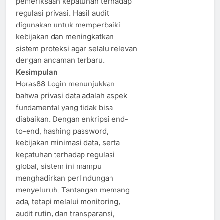
pemeriksaan kepatuhan terhadap
regulasi privasi. Hasil audit
digunakan untuk memperbaiki
kebijakan dan meningkatkan
sistem proteksi agar selalu relevan
dengan ancaman terbaru.
Kesimpulan
Horas88 Login menunjukkan
bahwa privasi data adalah aspek
fundamental yang tidak bisa
diabaikan. Dengan enkripsi end-
to-end, hashing password,
kebijakan minimasi data, serta
kepatuhan terhadap regulasi
global, sistem ini mampu
menghadirkan perlindungan
menyeluruh. Tantangan memang
ada, tetapi melalui monitoring,
audit rutin, dan transparansi,