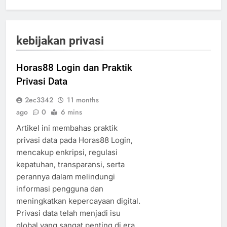
kebijakan privasi
Horas88 Login dan Praktik
Privasi Data
2ec3342
11 months
ago
0
6 mins
Artikel ini membahas praktik
privasi data pada Horas88 Login,
mencakup enkripsi, regulasi
kepatuhan, transparansi, serta
perannya dalam melindungi
informasi pengguna dan
meningkatkan kepercayaan digital.
Privasi data telah menjadi isu
global yang sangat penting di era