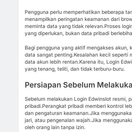
Pengguna perlu memperhatikan beberapa tand
menampilkan peringatan keamanan dari browse
meminta data yang tidak relevan.Proses log
yang diperlukan, bukan data pribadi berlebih
Bagi pengguna yang aktif mengakses akun,
data sangat penting.Kesalahan kecil sepert
data akun lebih rentan.Karena itu, Login Ed
yang tenang, teliti, dan tidak terburu-buru.
Persiapan Sebelum Melakuka
Sebelum melakukan Login Edwinslot resmi, p
pribadi.Perangkat pribadi memberi kontrol le
dan pengaturan keamanan.Jika menggunakan po
jari, atau pengenalan wajah.Jika menggunaka
oleh orang lain tanpa izin.