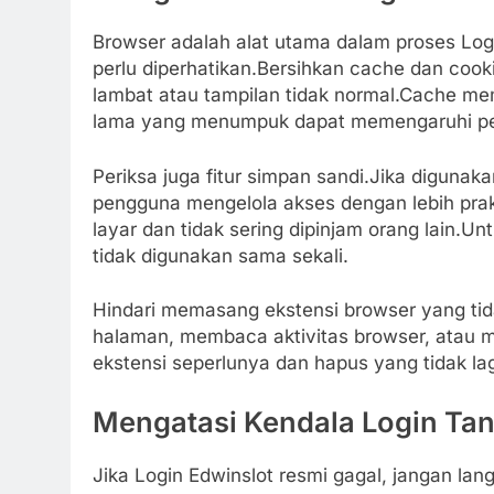
Browser adalah alat utama dalam proses Logi
perlu diperhatikan.Bersihkan cache dan cooki
lambat atau tampilan tidak normal.Cache m
lama yang menumpuk dapat memengaruhi p
Periksa juga fitur simpan sandi.Jika digunaka
pengguna mengelola akses dengan lebih prak
layar dan tidak sering dipinjam orang lain.U
tidak digunakan sama sekali.
Hindari memasang ekstensi browser yang tid
halaman, membaca aktivitas browser, atau m
ekstensi seperlunya dan hapus yang tidak lag
Mengatasi Kendala Login Ta
Jika Login Edwinslot resmi gagal, jangan l