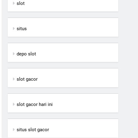
slot
situs
depo slot
slot gacor
slot gacor hari ini
situs slot gacor