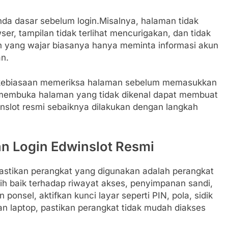
a dasar sebelum login.Misalnya, halaman tidak
r, tampilan tidak terlihat mencurigakan, dan tidak
in yang wajar biasanya hanya meminta informasi akun
an.
 kebiasaan memeriksa halaman sebelum memasukkan
i membuka halaman yang tidak dikenal dapat membuat
winslot resmi sebaiknya dilakukan dengan langkah
n Login Edwinslot Resmi
astikan perangkat yang digunakan adalah perangkat
bih baik terhadap riwayat akses, penyimpanan sandi,
nsel, aktifkan kunci layar seperti PIN, pola, sidik
n laptop, pastikan perangkat tidak mudah diakses