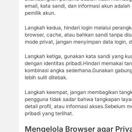
email, kata sandi, dan informasi akun adalah
pemilik akun.
Langkah kedua, hindari login melalui pera
browser, cache, atau bahkan sandi tanpa dis
mode privat, jangan menyimpan data login, d
Langkah ketiga, gunakan kata sandi yang kua
dengan identitas pribadi.Hindari memakai tan
kombinasi angka sederhana.Gunakan gabungan
lebih sulit ditebak.
Langkah keempat, jangan membagikan tangka
pengguna tidak sadar bahwa tangkapan layar
detail profil, atau informasi akses.Sebelum
pribadi yang terlihat.
Mengelola Browser agar Priva