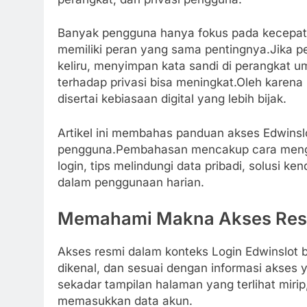
Banyak pengguna hanya fokus pada kecepat
memiliki peran yang sama pentingnya.Jika
keliru, menyimpan kata sandi di perangkat u
terhadap privasi bisa meningkat.Oleh karena
disertai kebiasaan digital yang lebih bijak.
Artikel ini membahas panduan akses Edwinslo
pengguna.Pembahasan mencakup cara mengen
login, tips melindungi data pribadi, solusi k
dalam penggunaan harian.
Memahami Makna Akses Resm
Akses resmi dalam konteks Login Edwinslot 
dikenal, dan sesuai dengan informasi akses 
sekadar tampilan halaman yang terlihat miri
memasukkan data akun.