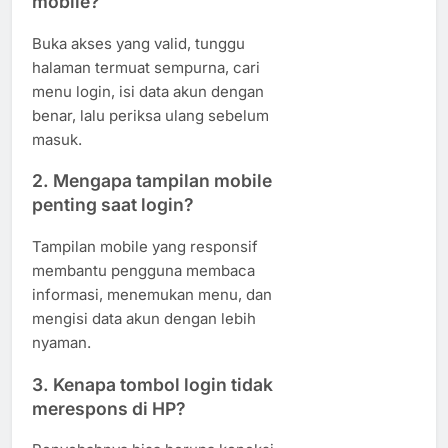
mobile?
Buka akses yang valid, tunggu
halaman termuat sempurna, cari
menu login, isi data akun dengan
benar, lalu periksa ulang sebelum
masuk.
2. Mengapa tampilan mobile
penting saat login?
Tampilan mobile yang responsif
membantu pengguna membaca
informasi, menemukan menu, dan
mengisi data akun dengan lebih
nyaman.
3. Kenapa tombol login tidak
merespons di HP?