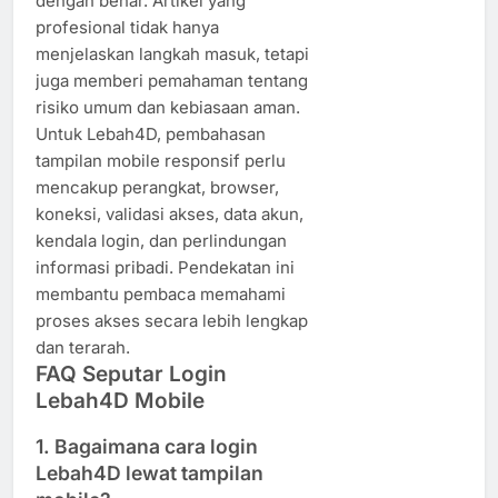
dengan benar. Artikel yang
profesional tidak hanya
menjelaskan langkah masuk, tetapi
juga memberi pemahaman tentang
risiko umum dan kebiasaan aman.
Untuk Lebah4D, pembahasan
tampilan mobile responsif perlu
mencakup perangkat, browser,
koneksi, validasi akses, data akun,
kendala login, dan perlindungan
informasi pribadi. Pendekatan ini
membantu pembaca memahami
proses akses secara lebih lengkap
dan terarah.
FAQ Seputar Login
Lebah4D Mobile
1. Bagaimana cara login
Lebah4D lewat tampilan