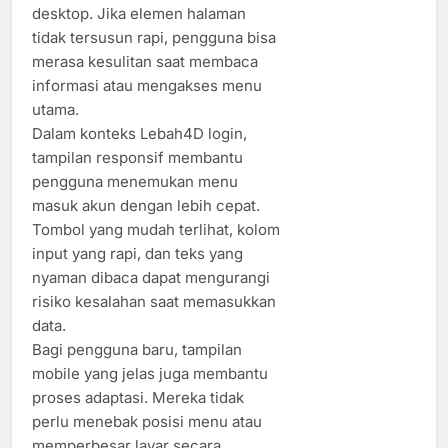
desktop. Jika elemen halaman
tidak tersusun rapi, pengguna bisa
merasa kesulitan saat membaca
informasi atau mengakses menu
utama.
Dalam konteks Lebah4D login,
tampilan responsif membantu
pengguna menemukan menu
masuk akun dengan lebih cepat.
Tombol yang mudah terlihat, kolom
input yang rapi, dan teks yang
nyaman dibaca dapat mengurangi
risiko kesalahan saat memasukkan
data.
Bagi pengguna baru, tampilan
mobile yang jelas juga membantu
proses adaptasi. Mereka tidak
perlu menebak posisi menu atau
memperbesar layar secara