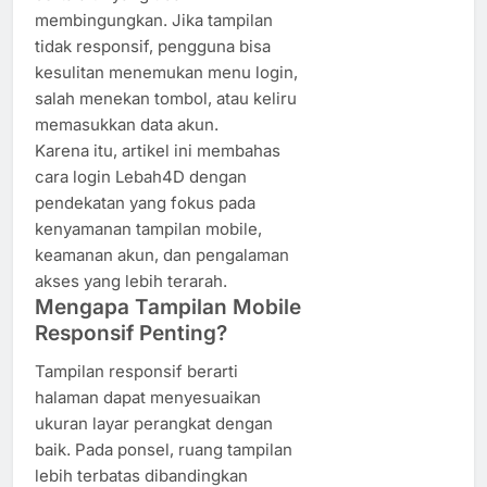
membingungkan. Jika tampilan
tidak responsif, pengguna bisa
kesulitan menemukan menu login,
salah menekan tombol, atau keliru
memasukkan data akun.
Karena itu, artikel ini membahas
cara login Lebah4D dengan
pendekatan yang fokus pada
kenyamanan tampilan mobile,
keamanan akun, dan pengalaman
akses yang lebih terarah.
Mengapa Tampilan Mobile
Responsif Penting?
Tampilan responsif berarti
halaman dapat menyesuaikan
ukuran layar perangkat dengan
baik. Pada ponsel, ruang tampilan
lebih terbatas dibandingkan