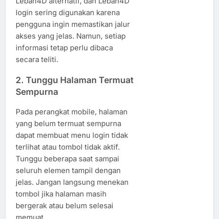
Lebah4D alternatif, dan Lebah4D
login sering digunakan karena
pengguna ingin memastikan jalur
akses yang jelas. Namun, setiap
informasi tetap perlu dibaca
secara teliti.
2. Tunggu Halaman Termuat
Sempurna
Pada perangkat mobile, halaman
yang belum termuat sempurna
dapat membuat menu login tidak
terlihat atau tombol tidak aktif.
Tunggu beberapa saat sampai
seluruh elemen tampil dengan
jelas. Jangan langsung menekan
tombol jika halaman masih
bergerak atau belum selesai
memuat.