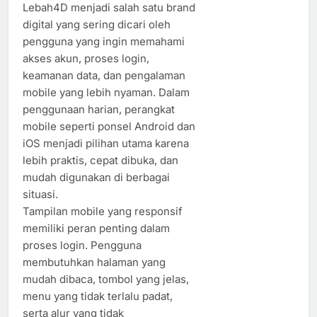
Lebah4D menjadi salah satu brand
digital yang sering dicari oleh
pengguna yang ingin memahami
akses akun, proses login,
keamanan data, dan pengalaman
mobile yang lebih nyaman. Dalam
penggunaan harian, perangkat
mobile seperti ponsel Android dan
iOS menjadi pilihan utama karena
lebih praktis, cepat dibuka, dan
mudah digunakan di berbagai
situasi.
Tampilan mobile yang responsif
memiliki peran penting dalam
proses login. Pengguna
membutuhkan halaman yang
mudah dibaca, tombol yang jelas,
menu yang tidak terlalu padat,
serta alur yang tidak