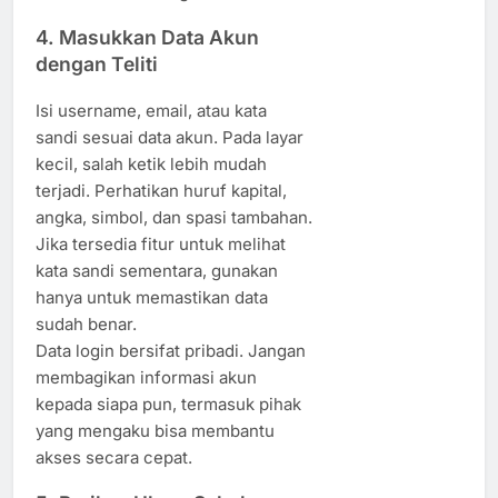
4. Masukkan Data Akun
dengan Teliti
Isi username, email, atau kata
sandi sesuai data akun. Pada layar
kecil, salah ketik lebih mudah
terjadi. Perhatikan huruf kapital,
angka, simbol, dan spasi tambahan.
Jika tersedia fitur untuk melihat
kata sandi sementara, gunakan
hanya untuk memastikan data
sudah benar.
Data login bersifat pribadi. Jangan
membagikan informasi akun
kepada siapa pun, termasuk pihak
yang mengaku bisa membantu
akses secara cepat.