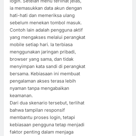
login. Setelah menu terlihat jelas,
ia memasukkan data akun dengan
hati-hati dan memeriksa ulang
sebelum menekan tombol masuk.
Contoh lain adalah pengguna aktif
yang mengakses melalui perangkat
mobile setiap hari. Ia terbiasa
menggunakan jaringan pribadi,
browser yang sama, dan tidak
menyimpan kata sandi di perangkat
bersama. Kebiasaan ini membuat
pengalaman akses terasa lebih
nyaman tanpa mengabaikan
keamanan.
Dari dua skenario tersebut, terlihat
bahwa tampilan responsif
membantu proses login, tetapi
kebiasaan pengguna tetap menjadi
faktor penting dalam menjaga