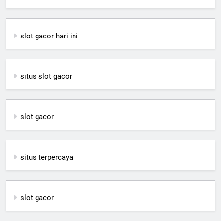
slot gacor hari ini
situs slot gacor
slot gacor
situs terpercaya
slot gacor