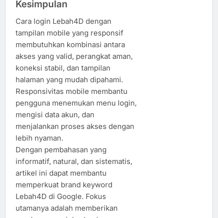
Kesimpulan
Cara login Lebah4D dengan
tampilan mobile yang responsif
membutuhkan kombinasi antara
akses yang valid, perangkat aman,
koneksi stabil, dan tampilan
halaman yang mudah dipahami.
Responsivitas mobile membantu
pengguna menemukan menu login,
mengisi data akun, dan
menjalankan proses akses dengan
lebih nyaman.
Dengan pembahasan yang
informatif, natural, dan sistematis,
artikel ini dapat membantu
memperkuat brand keyword
Lebah4D di Google. Fokus
utamanya adalah memberikan