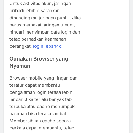
Untuk aktivitas akun, jaringan
pribadi lebih disarankan
dibandingkan jaringan publik. Jika
harus memakai jaringan umum,
hindari menyimpan data login dan
tetap perhatikan keamanan
perangkat.
login lebah4d
Gunakan Browser yang
Nyaman
Browser mobile yang ringan dan
teratur dapat membantu
pengalaman login terasa lebih
lancar. Jika terlalu banyak tab
terbuka atau cache menumpuk,
halaman bisa terasa lambat.
Membersihkan cache secara
berkala dapat membantu, tetapi