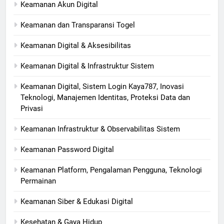
Keamanan Akun Digital
Keamanan dan Transparansi Togel
Keamanan Digital & Aksesibilitas
Keamanan Digital & Infrastruktur Sistem
Keamanan Digital, Sistem Login Kaya787, Inovasi
Teknologi, Manajemen Identitas, Proteksi Data dan
Privasi
Keamanan Infrastruktur & Observabilitas Sistem
Keamanan Password Digital
Keamanan Platform, Pengalaman Pengguna, Teknologi
Permainan
Keamanan Siber & Edukasi Digital
Kesehatan & Gaya Hidup