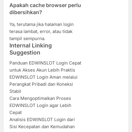
Apakah cache browser perlu
dibersihkan?
Ya, terutama jika halaman login
terasa lambat, error, atau tidak
tampil sempurna.
Internal Linking
Suggestion
Panduan EDWINSLOT Login Cepat
untuk Akses Akun Lebih Praktis
EDWINSLOT Login Aman melalui
Perangkat Pribadi dan Koneksi
Stabil
Cara Mengoptimalkan Proses
EDWINSLOT Login agar Lebih
Cepat
Analisis EDWINSLOT Login dari
Sisi Kecepatan dan Kemudahan