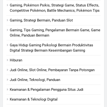
Gaming, Pokémon Psikis, Strategi Game, Status Effects,
Competitive Pokémon, Battle Mechanics, Pokémon Tips
Gaming, Strategi Bermain, Panduan Slot
Gaming, Tips Gaming, Pengalaman Bermain Game, Game
Online, Panduan Bermain
Gaya Hidup Gaming Psikologi Bermain Produktivitas
Digital Strategi Bermain Keseimbangan Gaming
Hiburan
Judi Online, Slot Online, Pembayaran Tanpa Potongan
Judi Online, Teknologi, Panduan
Keamanan & Pengalaman Pengguna Situs Judi
Keamanan & Teknologi Digital