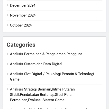
December 2024
November 2024
October 2024
Categories
Analisis Permainan & Pengalaman Pengguna
Analisis Sistem dan Data Digital
Analisis Slot Digital / Psikologi Pemain & Teknologi
Game
Analisis Strategi Bermain,Ritme Putaran
Stabil,Pendekatan Bertahap,Studi Pola
Permainan,Evaluasi Sistem Game