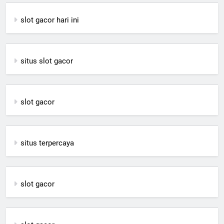
slot gacor hari ini
situs slot gacor
slot gacor
situs terpercaya
slot gacor