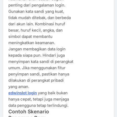
penting dari pengalaman login.
Gunakan kata sandi yang kuat,
tidak mudah ditebak, dan berbeda
dari akun lain. Kombinasi huruf
besar, huruf kecil, angka, dan
simbol dapat membantu
meningkatkan keamanan.
Jangan membagikan data login
kepada siapa pun. Hindari juga
menyimpan kata sandi di perangkat
umum. Jika menggunakan fitur
penyimpan sandi, pastikan hanya
dilakukan di perangkat pribadi
yang aman.
edwinslot login
yang baik bukan
hanya cepat, tetapi juga menjaga
data pengguna tetap terlindungi.
Contoh Skenario