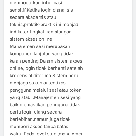
membocorkan informasi
sensitif.Ketika login dianalisis
secara akademis atau
teknis,praktik-praktik ini menjadi
indikator tingkat kematangan
sistem akses online.
Manajemen sesi merupakan
komponen lanjutan yang tidak
kalah penting.Dalam sistem akses
online,login tidak berhenti setelah
kredensial diterima.Sistem perlu
menjaga status autentikasi
pengguna melalui sesi atau token
yang stabil.Manajemen sesi yang
baik memastikan pengguna tidak
perlu login ulang secara
berlebihan,namun juga tidak
memberi akses tanpa batas
waktu.Pada level studi,manajemen