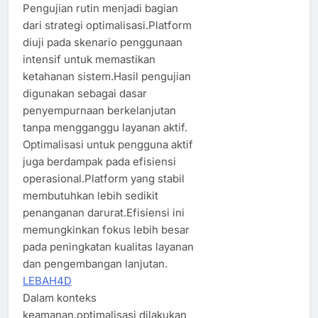
Pengujian rutin menjadi bagian
dari strategi optimalisasi.Platform
diuji pada skenario penggunaan
intensif untuk memastikan
ketahanan sistem.Hasil pengujian
digunakan sebagai dasar
penyempurnaan berkelanjutan
tanpa mengganggu layanan aktif.
Optimalisasi untuk pengguna aktif
juga berdampak pada efisiensi
operasional.Platform yang stabil
membutuhkan lebih sedikit
penanganan darurat.Efisiensi ini
memungkinkan fokus lebih besar
pada peningkatan kualitas layanan
dan pengembangan lanjutan.
LEBAH4D
Dalam konteks
keamanan,optimalisasi dilakukan