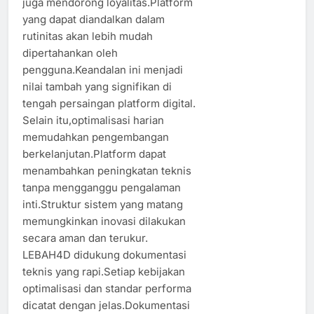
juga mendorong loyalitas.Platform
yang dapat diandalkan dalam
rutinitas akan lebih mudah
dipertahankan oleh
pengguna.Keandalan ini menjadi
nilai tambah yang signifikan di
tengah persaingan platform digital.
Selain itu,optimalisasi harian
memudahkan pengembangan
berkelanjutan.Platform dapat
menambahkan peningkatan teknis
tanpa mengganggu pengalaman
inti.Struktur sistem yang matang
memungkinkan inovasi dilakukan
secara aman dan terukur.
LEBAH4D didukung dokumentasi
teknis yang rapi.Setiap kebijakan
optimalisasi dan standar performa
dicatat dengan jelas.Dokumentasi