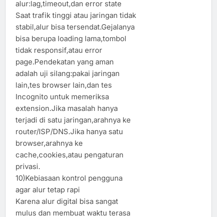
alur:lag,timeout,dan error state
Saat trafik tinggi atau jaringan tidak
stabil,alur bisa tersendat.Gejalanya
bisa berupa loading lama,tombol
tidak responsif,atau error
page.Pendekatan yang aman
adalah uji silang:pakai jaringan
lain,tes browser lain,dan tes
Incognito untuk memeriksa
extension.Jika masalah hanya
terjadi di satu jaringan,arahnya ke
router/ISP/DNS.Jika hanya satu
browser,arahnya ke
cache,cookies,atau pengaturan
privasi.
10)Kebiasaan kontrol pengguna
agar alur tetap rapi
Karena alur digital bisa sangat
mulus dan membuat waktu terasa