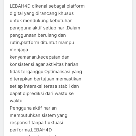
LEBAH4D dikenal sebagai platform
digital yang dirancang khusus
untuk mendukung kebutuhan
pengguna aktif setiap hari.Dalam
penggunaan berulang dan
rutin,platform dituntut mampu
menjaga
kenyamanan,kecepatan,dan
konsistensi agar aktivitas harian
tidak terganggu.Optimalisasi yang
diterapkan bertujuan memastikan
setiap interaksi terasa stabil dan
dapat diprediksi dari waktu ke
waktu.
Pengguna aktif harian
membutuhkan sistem yang
responsif tanpa fluktuasi
performa.LEBAH4D