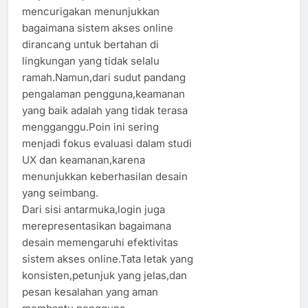
mencurigakan menunjukkan
bagaimana sistem akses online
dirancang untuk bertahan di
lingkungan yang tidak selalu
ramah.Namun,dari sudut pandang
pengalaman pengguna,keamanan
yang baik adalah yang tidak terasa
mengganggu.Poin ini sering
menjadi fokus evaluasi dalam studi
UX dan keamanan,karena
menunjukkan keberhasilan desain
yang seimbang.
Dari sisi antarmuka,login juga
merepresentasikan bagaimana
desain memengaruhi efektivitas
sistem akses online.Tata letak yang
konsisten,petunjuk yang jelas,dan
pesan kesalahan yang aman