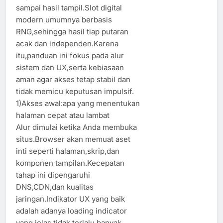
sampai hasil tampil.Slot digital
modern umumnya berbasis
RNG,sehingga hasil tiap putaran
acak dan independen.Karena
itu,panduan ini fokus pada alur
sistem dan UX,serta kebiasaan
aman agar akses tetap stabil dan
tidak memicu keputusan impulsif.
1)Akses awal:apa yang menentukan
halaman cepat atau lambat
Alur dimulai ketika Anda membuka
situs.Browser akan memuat aset
inti seperti halaman,skrip,dan
komponen tampilan.Kecepatan
tahap ini dipengaruhi
DNS,CDN,dan kualitas
jaringan.Indikator UX yang baik
adalah adanya loading indicator
yang jelas,tidak terlalu banyak