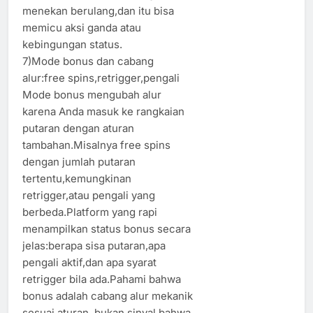
menekan berulang,dan itu bisa
memicu aksi ganda atau
kebingungan status.
7)Mode bonus dan cabang
alur:free spins,retrigger,pengali
Mode bonus mengubah alur
karena Anda masuk ke rangkaian
putaran dengan aturan
tambahan.Misalnya free spins
dengan jumlah putaran
tertentu,kemungkinan
retrigger,atau pengali yang
berbeda.Platform yang rapi
menampilkan status bonus secara
jelas:berapa sisa putaran,apa
pengali aktif,dan apa syarat
retrigger bila ada.Pahami bahwa
bonus adalah cabang alur mekanik
sesuai aturan, bukan sinyal bahwa