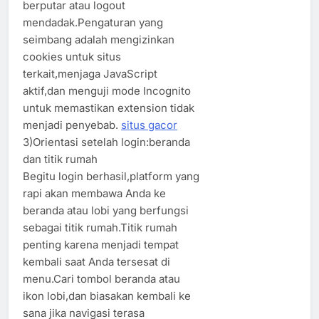
berputar atau logout
mendadak.Pengaturan yang
seimbang adalah mengizinkan
cookies untuk situs
terkait,menjaga JavaScript
aktif,dan menguji mode Incognito
untuk memastikan extension tidak
menjadi penyebab.
situs gacor
3)Orientasi setelah login:beranda
dan titik rumah
Begitu login berhasil,platform yang
rapi akan membawa Anda ke
beranda atau lobi yang berfungsi
sebagai titik rumah.Titik rumah
penting karena menjadi tempat
kembali saat Anda tersesat di
menu.Cari tombol beranda atau
ikon lobi,dan biasakan kembali ke
sana jika navigasi terasa