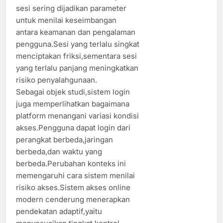
sesi sering dijadikan parameter
untuk menilai keseimbangan
antara keamanan dan pengalaman
pengguna.Sesi yang terlalu singkat
menciptakan friksi,sementara sesi
yang terlalu panjang meningkatkan
risiko penyalahgunaan.
Sebagai objek studi,sistem login
juga memperlihatkan bagaimana
platform menangani variasi kondisi
akses.Pengguna dapat login dari
perangkat berbeda,jaringan
berbeda,dan waktu yang
berbeda.Perubahan konteks ini
memengaruhi cara sistem menilai
risiko akses.Sistem akses online
modern cenderung menerapkan
pendekatan adaptif,yaitu