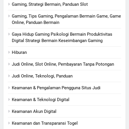
Gaming, Strategi Bermain, Panduan Slot
Gaming, Tips Gaming, Pengalaman Bermain Game, Game
Online, Panduan Bermain
Gaya Hidup Gaming Psikologi Bermain Produktivitas
Digital Strategi Bermain Keseimbangan Gaming
Hiburan
Judi Online, Slot Online, Pembayaran Tanpa Potongan
Judi Online, Teknologi, Panduan
Keamanan & Pengalaman Pengguna Situs Judi
Keamanan & Teknologi Digital
Keamanan Akun Digital
Keamanan dan Transparansi Togel