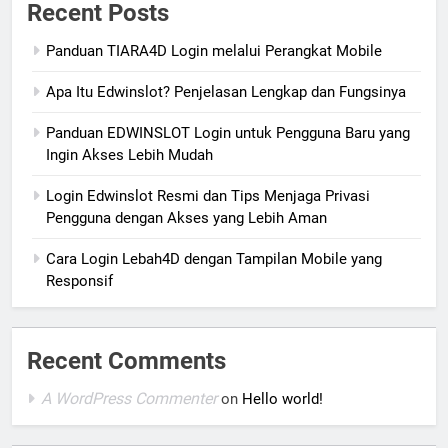
Recent Posts
Panduan TIARA4D Login melalui Perangkat Mobile
Apa Itu Edwinslot? Penjelasan Lengkap dan Fungsinya
Panduan EDWINSLOT Login untuk Pengguna Baru yang
Ingin Akses Lebih Mudah
Login Edwinslot Resmi dan Tips Menjaga Privasi
Pengguna dengan Akses yang Lebih Aman
Cara Login Lebah4D dengan Tampilan Mobile yang
Responsif
Recent Comments
A WordPress Commenter
on
Hello world!