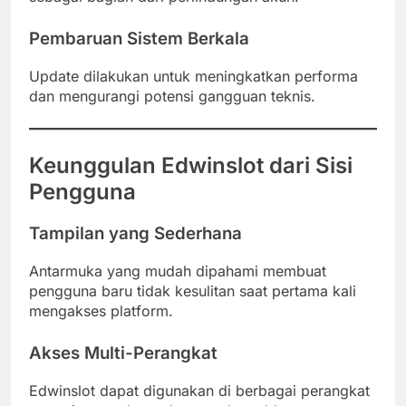
Pembaruan Sistem Berkala
Update dilakukan untuk meningkatkan performa
dan mengurangi potensi gangguan teknis.
Keunggulan Edwinslot dari Sisi
Pengguna
Tampilan yang Sederhana
Antarmuka yang mudah dipahami membuat
pengguna baru tidak kesulitan saat pertama kali
mengakses platform.
Akses Multi-Perangkat
Edwinslot dapat digunakan di berbagai perangkat