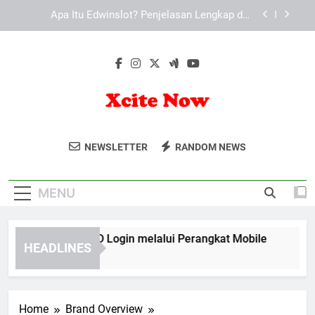
Skip
Panduan EDWINSLOT Login untuk Pengguna Baru
to
yang Ingin Akses Lebih Mudah
content
Login Edwinslot Resmi dan Tips Menjaga Privasi
Pengguna dengan Akses yang Lebih Aman
Panduan TIARA4D Login melalui Perangkat
Mobile
Apa Itu Edwinslot? Penjelasan Lengkap dan
Fungsinya
Xcite Now
Dapatkan Hiburan Terkini Dari Xcite
Panduan EDWINSLOT Login untuk Pengguna Baru
NEWSLETTER
RANDOM NEWS
yang Ingin Akses Lebih Mudah
Now. Mulai Dari Acara, Berita Selebriti,
Login Edwinslot Resmi dan Tips Menjaga Privasi
Hingga Konten Kreatif Yang Menghibur.
Pengguna dengan Akses yang Lebih Aman
MENU
nduan TIARA4D Login melalui Perangkat Mobile
Apa It
HEADLINES
Weeks Ago
1 Month
Home
Brand Overview