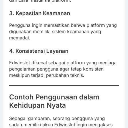
dan cara masuk ke platform.
3. Kepastian Keamanan
Pengguna ingin memastikan bahwa platform yang
digunakan memiliki sistem keamanan yang
memadai.
4. Konsistensi Layanan
Edwinslot dikenal sebagai platform yang menjaga
pengalaman pengguna agar tetap konsisten
meskipun terjadi perubahan teknis.
Contoh Penggunaan dalam
Kehidupan Nyata
Sebagai gambaran, seorang pengguna yang
sudah memiliki akun Edwinslot ingin mengakses