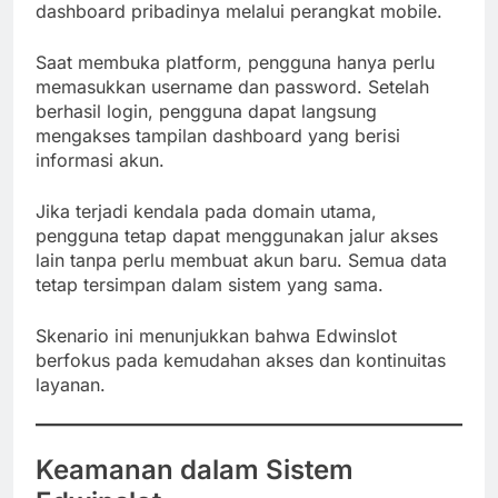
dashboard pribadinya melalui perangkat mobile.
Saat membuka platform, pengguna hanya perlu
memasukkan username dan password. Setelah
berhasil login, pengguna dapat langsung
mengakses tampilan dashboard yang berisi
informasi akun.
Jika terjadi kendala pada domain utama,
pengguna tetap dapat menggunakan jalur akses
lain tanpa perlu membuat akun baru. Semua data
tetap tersimpan dalam sistem yang sama.
Skenario ini menunjukkan bahwa Edwinslot
berfokus pada kemudahan akses dan kontinuitas
layanan.
Keamanan dalam Sistem