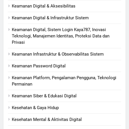
Keamanan Digital & Aksesibilitas
Keamanan Digital & Infrastruktur Sistem
Keamanan Digital, Sistem Login Kaya787, Inovasi
Teknologi, Manajemen Identitas, Proteksi Data dan
Privasi
Keamanan Infrastruktur & Observabilitas Sistem
Keamanan Password Digital
Keamanan Platform, Pengalaman Pengguna, Teknologi
Permainan
Keamanan Siber & Edukasi Digital
Kesehatan & Gaya Hidup
Kesehatan Mental & Aktivitas Digital