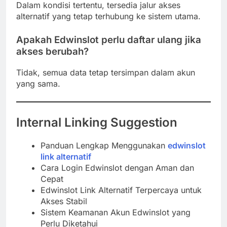
Dalam kondisi tertentu, tersedia jalur akses
alternatif yang tetap terhubung ke sistem utama.
Apakah Edwinslot perlu daftar ulang jika
akses berubah?
Tidak, semua data tetap tersimpan dalam akun
yang sama.
Internal Linking Suggestion
Panduan Lengkap Menggunakan
edwinslot
link alternatif
Cara Login Edwinslot dengan Aman dan
Cepat
Edwinslot Link Alternatif Terpercaya untuk
Akses Stabil
Sistem Keamanan Akun Edwinslot yang
Perlu Diketahui