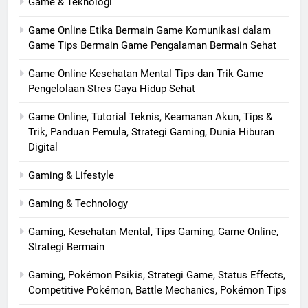
Game & Teknologi
Game Online Etika Bermain Game Komunikasi dalam
Game Tips Bermain Game Pengalaman Bermain Sehat
Game Online Kesehatan Mental Tips dan Trik Game
Pengelolaan Stres Gaya Hidup Sehat
Game Online, Tutorial Teknis, Keamanan Akun, Tips &
Trik, Panduan Pemula, Strategi Gaming, Dunia Hiburan
Digital
Gaming & Lifestyle
Gaming & Technology
Gaming, Kesehatan Mental, Tips Gaming, Game Online,
Strategi Bermain
Gaming, Pokémon Psikis, Strategi Game, Status Effects,
Competitive Pokémon, Battle Mechanics, Pokémon Tips