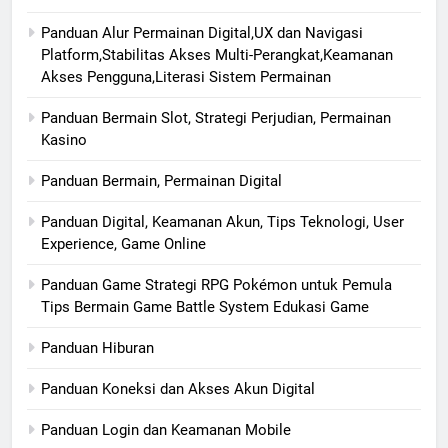
Panduan Alur Permainan Digital,UX dan Navigasi
Platform,Stabilitas Akses Multi-Perangkat,Keamanan
Akses Pengguna,Literasi Sistem Permainan
Panduan Bermain Slot, Strategi Perjudian, Permainan
Kasino
Panduan Bermain, Permainan Digital
Panduan Digital, Keamanan Akun, Tips Teknologi, User
Experience, Game Online
Panduan Game Strategi RPG Pokémon untuk Pemula
Tips Bermain Game Battle System Edukasi Game
Panduan Hiburan
Panduan Koneksi dan Akses Akun Digital
Panduan Login dan Keamanan Mobile