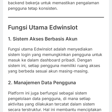
backend bekerja untuk memastikan pengalaman
pengguna tetap konsisten.
Fungsi Utama Edwinslot
1. Sistem Akses Berbasis Akun
Fungsi utama Edwinslot adalah menyediakan
sistem login yang memungkinkan pengguna untuk
masuk ke dalam dashboard pribadi. Dengan
sistem ini, setiap pengguna memiliki ruang akses
yang berbeda sesuai akun masing-masing.
2. Manajemen Data Pengguna
Platform ini juga berfungsi sebagai sistem
pengelolaan data pengguna, di mana setiap
aktivitas yang dilakukan tercatat dalam sistem
secara terstruktur. Hal ini membantu menciptakan