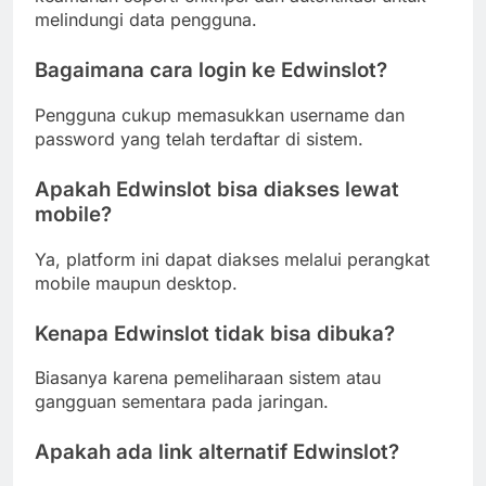
melindungi data pengguna.
Bagaimana cara login ke Edwinslot?
Pengguna cukup memasukkan username dan
password yang telah terdaftar di sistem.
Apakah Edwinslot bisa diakses lewat
mobile?
Ya, platform ini dapat diakses melalui perangkat
mobile maupun desktop.
Kenapa Edwinslot tidak bisa dibuka?
Biasanya karena pemeliharaan sistem atau
gangguan sementara pada jaringan.
Apakah ada link alternatif Edwinslot?