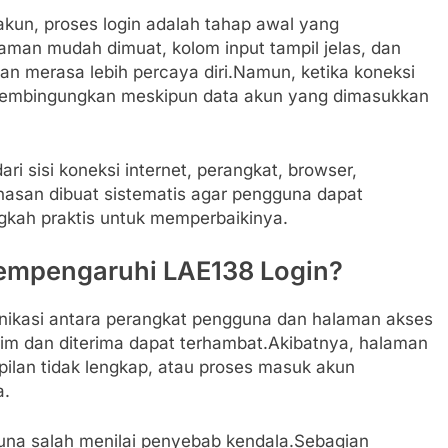
akun, proses login adalah tahap awal yang
an mudah dimuat, kolom input tampil jelas, dan
n merasa lebih percaya diri.Namun, ketika koneksi
a membingungkan meskipun data akun yang dimasukkan
ri sisi koneksi internet, perangkat, browser,
san dibuat sistematis agar pengguna dapat
kah praktis untuk memperbaikinya.
empengaruhi LAE138 Login?
munikasi antara perangkat pengguna dan halaman akses
kirim dan diterima dapat terhambat.Akibatnya, halaman
ilan tidak lengkap, atau proses masuk akun
a.
na salah menilai penyebab kendala.Sebagian