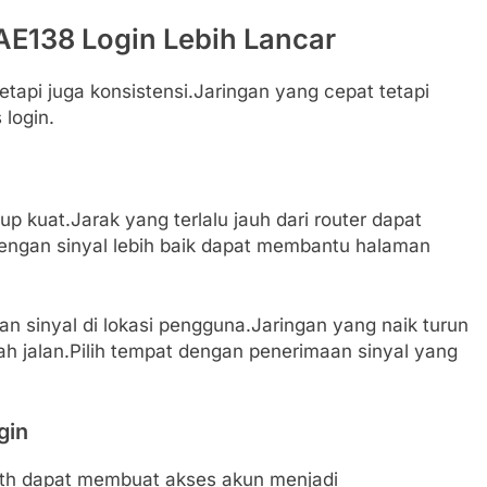
AE138 Login Lebih Lancar
etapi juga konsistensi.Jaringan yang cepat tetapi
login.
p kuat.Jarak yang terlalu jauh dari router dapat
ngan sinyal lebih baik dapat membantu halaman
an sinyal di lokasi pengguna.Jaringan yang naik turun
ah jalan.Pilih tempat dengan penerimaan sinyal yang
gin
dth dapat membuat akses akun menjadi