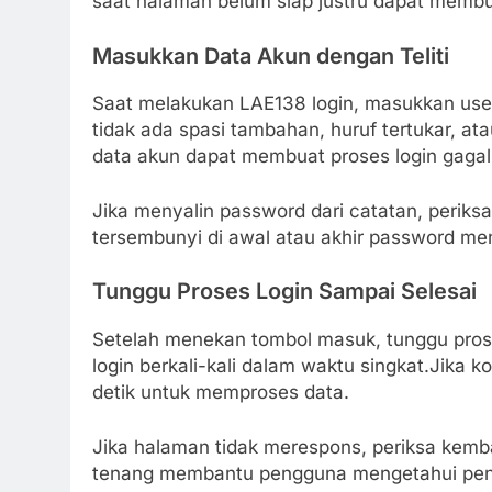
saat halaman belum siap justru dapat membua
Masukkan Data Akun dengan Teliti
Saat melakukan LAE138 login, masukkan user
tidak ada spasi tambahan, huruf tertukar, ata
data akun dapat membuat proses login gagal
Jika menyalin password dari catatan, periksa
tersembunyi di awal atau akhir password men
Tunggu Proses Login Sampai Selesai
Setelah menekan tombol masuk, tunggu pros
login berkali-kali dalam waktu singkat.Jika 
detik untuk memproses data.
Jika halaman tidak merespons, periksa kemb
tenang membantu pengguna mengetahui peny