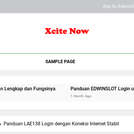
Apa Itu Edwins
Panduan EDWINSLOT Login untuk Penggun
Login Edwinslot Resmi dan Tips Menjaga Privasi P
te Now
Panduan TI
iburan Terkini Dari Xcite Now. Mulai Dari Acara, Berita Selebri
Apa Itu Edwins
SAMPLE PAGE
Panduan EDWINSLOT Login untuk Penggun
Login Edwinslot Resmi dan Tips Menjaga Privasi P
dan Fungsinya
Panduan EDWINSLOT Login untuk Penggun
1 Month Ago
Panduan LAE138 Login dengan Koneksi Internet Stabil