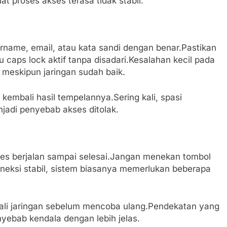
t proses akses terasa tidak stabil.
name, email, atau kata sandi dengan benar.Pastikan
u caps lock aktif tanpa disadari.Kesalahan kecil pada
 meskipun jaringan sudah baik.
 kembali hasil tempelannya.Sering kali, spasi
jadi penyebab akses ditolak.
es berjalan sampai selesai.Jangan menekan tombol
koneksi stabil, sistem biasanya memerlukan beberapa
ali jaringan sebelum mencoba ulang.Pendekatan yang
ebab kendala dengan lebih jelas.