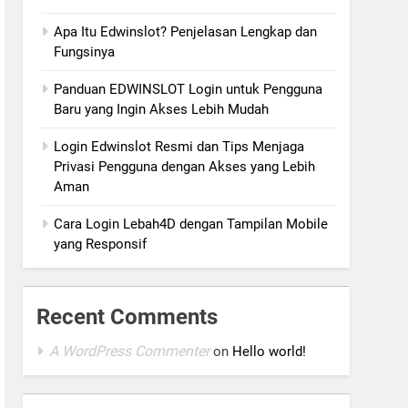
Apa Itu Edwinslot? Penjelasan Lengkap dan
Fungsinya
Panduan EDWINSLOT Login untuk Pengguna
Baru yang Ingin Akses Lebih Mudah
Login Edwinslot Resmi dan Tips Menjaga
Privasi Pengguna dengan Akses yang Lebih
Aman
Cara Login Lebah4D dengan Tampilan Mobile
yang Responsif
Recent Comments
A WordPress Commenter
on
Hello world!