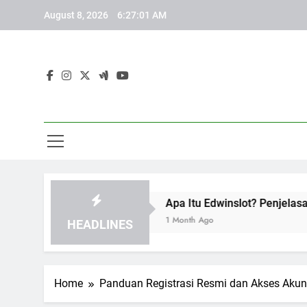
Skip
August 8, 2026
6:27:02 AM
to
content
Xci
Dapatkan H
angkat Mobile
Apa Itu Edwinslot? Penjelasan Lengkap 
1 Month Ago
HEADLINES
Home
Panduan Registrasi Resmi dan Akses Akun 