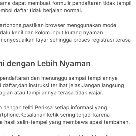
 lama dapat membuat formulir pendaftaran tidak tampil
mbol daftar tidak berjalan normal.
martphone,pastikan browser menggunakan mode
lalu kecil dan kolom input kurang nyaman
nyesuaikan layar sehingga proses registrasi terasa
mi dengan Lebih Nyaman
pendaftaran dan menunggu sampai tampilannya
 daftar,dan instruksi terlihat jelas.Jangan langsung
agian atau tampilannya terasa tidak wajar.
dengan teliti.Periksa setiap informasi yang
phone.Kesalahan ketik sering terjadi karena
data hasil salin-tempel yang membawa spasi tambahan.