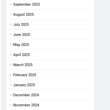
September 2025
August 2025
July 2025
June 2025
May 2025
April 2025
March 2025
February 2025
January 2025
December 2024
November 2024