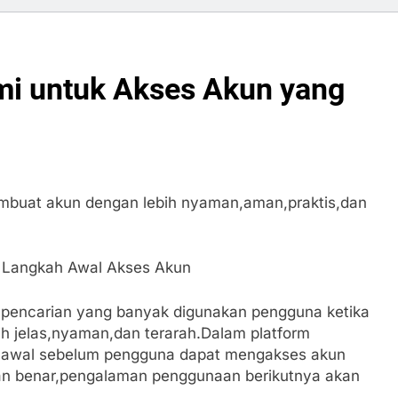
i untuk Akses Akun yang
buat akun dengan lebih nyaman,aman,praktis,dan
 Langkah Awal Akses Akun
 pencarian yang banyak digunakan pengguna ketika
h jelas,nyaman,dan terarah.Dalam platform
si awal sebelum pengguna dapat mengakses akun
gan benar,pengalaman penggunaan berikutnya akan