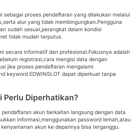
mi sebagai proses pendaftaran yang dilakukan melalui
as,serta alur yang tidak membingungkan.Pengguna
an sudah sesuai,perangkat dalam kondisi
rnet tidak mudah terputus.
i secara informatif dan profesional.Fokusnya adalah
elum registrasi,cara mengisi data dengan
usi jika proses pendaftaran mengalami
and keyword EDWINSLOT dapat diperkuat tanpa
 Perlu Diperhatikan?
na pendaftaran akun berkaitan langsung dengan data
ukkan informasi,menggunakan password lemah,atau
kenyamanan akun ke depannya bisa terganggu.