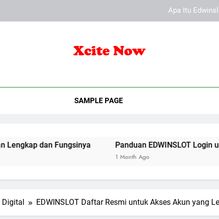
Apa Itu Edwins
Panduan EDWINSLOT Login untuk Penggun
Login Edwinslot Resmi dan Tips Menjaga Privasi P
te Now
Panduan TI
iburan Terkini Dari Xcite Now. Mulai Dari Acara, Berita Selebri
Apa Itu Edwins
SAMPLE PAGE
Panduan EDWINSLOT Login untuk Penggun
Login Edwinslot Resmi dan Tips Menjaga Privasi P
dan Fungsinya
Panduan EDWINSLOT Login untuk Penggun
1 Month Ago
Digital
EDWINSLOT Daftar Resmi untuk Akses Akun yang L