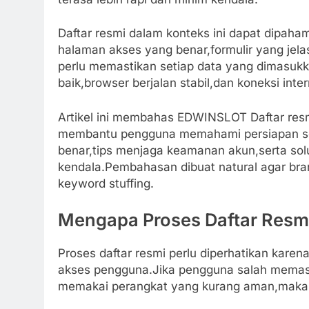
Daftar resmi dalam konteks ini dapat dipaha
halaman akses yang benar,formulir yang jel
perlu memastikan setiap data yang dimasukk
baik,browser berjalan stabil,dan koneksi inte
Artikel ini membahas EDWINSLOT Daftar resm
membantu pengguna memahami persiapan seb
benar,tips menjaga keamanan akun,serta sol
kendala.Pembahasan dibuat natural agar br
keyword stuffing.
Mengapa Proses Daftar Resmi
Proses daftar resmi perlu diperhatikan kare
akses pengguna.Jika pengguna salah memas
memakai perangkat yang kurang aman,maka 