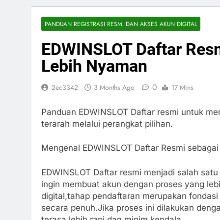
PANDUAN REGISTRASI RESMI DAN AKSES AKUN DIGITAL
EDWINSLOT Daftar Resm
Lebih Nyaman
0
2ec3342
3 Months Ago
17 Mins
Panduan EDWINSLOT Daftar resmi untuk mem
terarah melalui perangkat pilihan.
Mengenal EDWINSLOT Daftar Resmi sebagai
EDWINSLOT Daftar resmi menjadi salah satu
ingin membuat akun dengan proses yang lebi
digital,tahap pendaftaran merupakan fonda
secara penuh.Jika proses ini dilakukan den
terasa lebih rapi dan minim kendala.