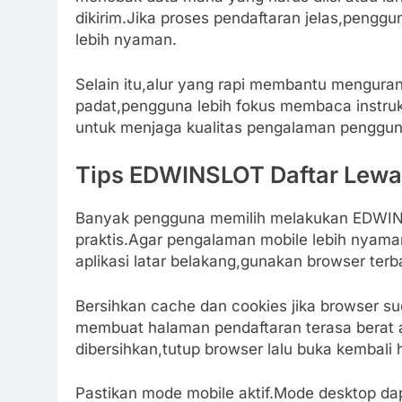
dikirim.Jika proses pendaftaran jelas,pengg
lebih nyaman.
Selain itu,alur yang rapi membantu mengurang
padat,pengguna lebih fokus membaca instruks
untuk menjaga kualitas pengalaman penggun
Tips EDWINSLOT Daftar Lewa
Banyak pengguna memilih melakukan EDWINS
praktis.Agar pengalaman mobile lebih nyama
aplikasi latar belakang,gunakan browser terba
Bersihkan cache dan cookies jika browser 
membuat halaman pendaftaran terasa berat a
dibersihkan,tutup browser lalu buka kembali
Pastikan mode mobile aktif.Mode desktop dap