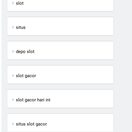
slot
situs
depo slot
slot gacor
slot gacor hari ini
situs slot gacor