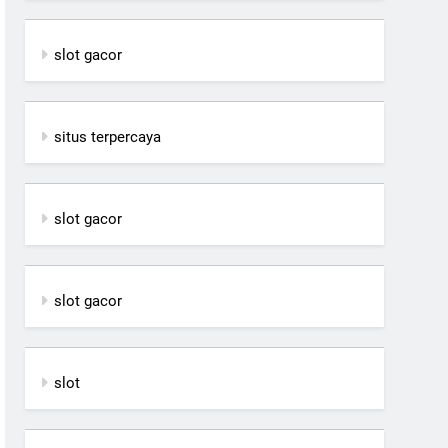
slot gacor
situs terpercaya
slot gacor
slot gacor
slot