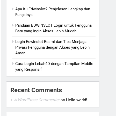
Apa Itu Edwinslot? Penjelasan Lengkap dan
Fungsinya
Panduan EDWINSLOT Login untuk Pengguna
Baru yang Ingin Akses Lebih Mudah
Login Edwinslot Resmi dan Tips Menjaga
Privasi Pengguna dengan Akses yang Lebih
Aman
Cara Login Lebah4D dengan Tampilan Mobile
yang Responsif
Recent Comments
A WordPress Commenter
on
Hello world!