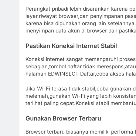
Perangkat pribadi lebih disarankan karena 
layar,riwayat browser,dan penyimpanan passw
karena bisa digunakan orang lain setelahny
menyimpan data akun di browser dan pastikan
Pastikan Koneksi Internet Stabil
Koneksi internet sangat memengaruhi proses r
sebagian,tombol daftar tidak merespons,ata
halaman EDWINSLOT Daftar,coba akses halam
Jika Wi-Fi terasa tidak stabil,coba gunakan da
melemah,gunakan Wi-Fi yang lebih konsisten.
terlihat paling cepat.Koneksi stabil membantu
Gunakan Browser Terbaru
Browser terbaru biasanya memiliki performa 