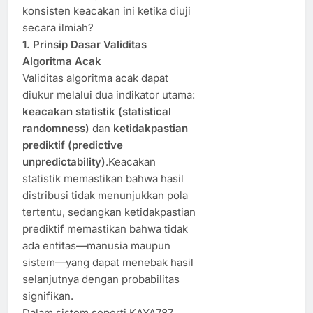
konsisten keacakan ini ketika diuji
secara ilmiah?
1. Prinsip Dasar Validitas
Algoritma Acak
Validitas algoritma acak dapat
diukur melalui dua indikator utama:
keacakan statistik (statistical
randomness)
dan
ketidakpastian
prediktif (predictive
unpredictability)
.Keacakan
statistik memastikan bahwa hasil
distribusi tidak menunjukkan pola
tertentu, sedangkan ketidakpastian
prediktif memastikan bahwa tidak
ada entitas—manusia maupun
sistem—yang dapat menebak hasil
selanjutnya dengan probabilitas
signifikan.
Dalam sistem seperti KAYA787,