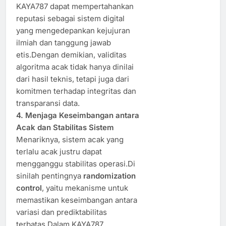
KAYA787 dapat mempertahankan
reputasi sebagai sistem digital
yang mengedepankan kejujuran
ilmiah dan tanggung jawab
etis.Dengan demikian, validitas
algoritma acak tidak hanya dinilai
dari hasil teknis, tetapi juga dari
komitmen terhadap integritas dan
transparansi data.
4. Menjaga Keseimbangan antara
Acak dan Stabilitas Sistem
Menariknya, sistem acak yang
terlalu acak justru dapat
mengganggu stabilitas operasi.Di
sinilah pentingnya
randomization
control
, yaitu mekanisme untuk
memastikan keseimbangan antara
variasi dan prediktabilitas
terbatas.Dalam KAYA787,