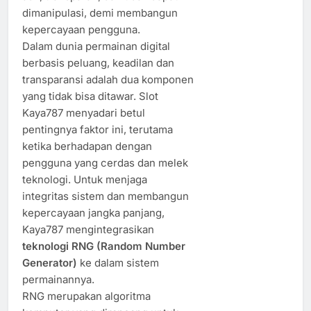
dimanipulasi, demi membangun
kepercayaan pengguna.
Dalam dunia permainan digital
berbasis peluang, keadilan dan
transparansi adalah dua komponen
yang tidak bisa ditawar. Slot
Kaya787 menyadari betul
pentingnya faktor ini, terutama
ketika berhadapan dengan
pengguna yang cerdas dan melek
teknologi. Untuk menjaga
integritas sistem dan membangun
kepercayaan jangka panjang,
Kaya787 mengintegrasikan
teknologi RNG (Random Number
Generator)
ke dalam sistem
permainannya.
RNG merupakan algoritma