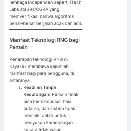
lembaga independen seperti iTech
Labs atau eCOGRA yang
memverifikasi bahwa algoritma
benar-benar berjalan acak dan adil.
Manfaat Teknologi RNG bagi
Pemain
Penerapan teknologi RNG di
Kaya787 membawa sejumlah
manfaat bagi para pengguna, di
antaranya:
Keadilan Tanpa
Kecurangan:
Pemain tidak
bisa memanipulasi hasil
putaran, dan sistem tidak
memiliki celah untuk
menyusun kemenangan
secara tidak wajar.