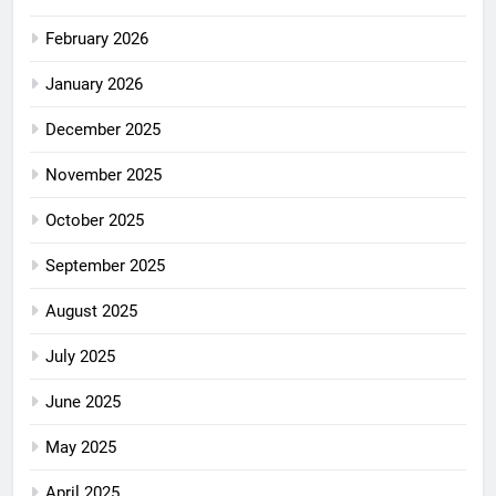
February 2026
January 2026
December 2025
November 2025
October 2025
September 2025
August 2025
July 2025
June 2025
May 2025
April 2025