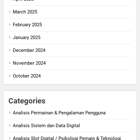
March 2025
February 2025
January 2025
December 2024
November 2024
October 2024
Categories
Analisis Permainan & Pengalaman Pengguna
Analisis Sistem dan Data Digital
Analisis Slot Digital / Psikologi Pemain & Teknologi