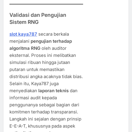
Validasi dan Pengujian
Sistem RNG
slot kaya787
secara berkala
menjalani
pengujian terhadap
algoritma RNG
oleh auditor
eksternal. Proses ini melibatkan
simulasi ribuan hingga jutaan
putaran untuk memastikan
distribusi angka acaknya tidak bias.
Selain itu, Kaya787 juga
menyediakan
laporan teknis
dan
informasi audit kepada
penggunanya sebagai bagian dari
komitmen terhadap transparansi.
Langkah ini sejalan dengan prinsip
E-E-A-T, khususnya pada aspek