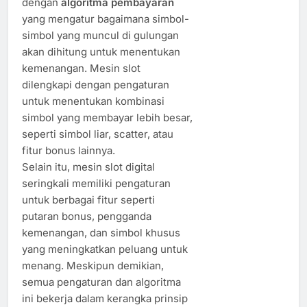
dengan
algoritma pembayaran
yang mengatur bagaimana simbol-
simbol yang muncul di gulungan
akan dihitung untuk menentukan
kemenangan. Mesin slot
dilengkapi dengan pengaturan
untuk menentukan kombinasi
simbol yang membayar lebih besar,
seperti simbol liar, scatter, atau
fitur bonus lainnya.
Selain itu, mesin slot digital
seringkali memiliki pengaturan
untuk berbagai fitur seperti
putaran bonus, pengganda
kemenangan, dan simbol khusus
yang meningkatkan peluang untuk
menang. Meskipun demikian,
semua pengaturan dan algoritma
ini bekerja dalam kerangka prinsip