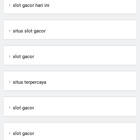
slot gacor hari ini
situs slot gacor
slot gacor
situs terpercaya
slot gacor
slot gacor