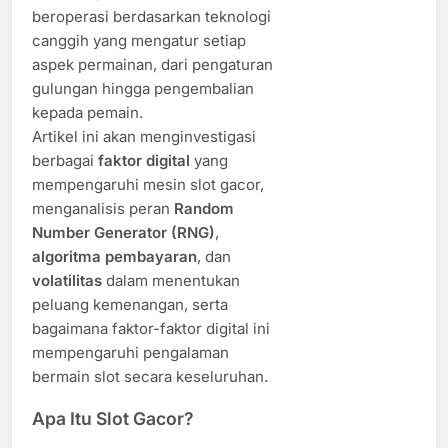
beroperasi berdasarkan teknologi
canggih yang mengatur setiap
aspek permainan, dari pengaturan
gulungan hingga pengembalian
kepada pemain.
Artikel ini akan menginvestigasi
berbagai
faktor digital
yang
mempengaruhi mesin slot gacor,
menganalisis peran
Random
Number Generator (RNG)
,
algoritma pembayaran
, dan
volatilitas
dalam menentukan
peluang kemenangan, serta
bagaimana faktor-faktor digital ini
mempengaruhi pengalaman
bermain slot secara keseluruhan.
Apa Itu Slot Gacor?