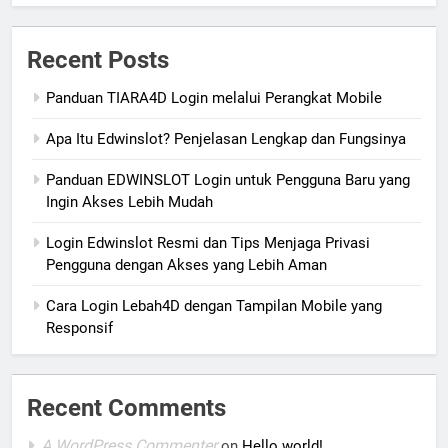
Recent Posts
Panduan TIARA4D Login melalui Perangkat Mobile
Apa Itu Edwinslot? Penjelasan Lengkap dan Fungsinya
Panduan EDWINSLOT Login untuk Pengguna Baru yang
Ingin Akses Lebih Mudah
Login Edwinslot Resmi dan Tips Menjaga Privasi
Pengguna dengan Akses yang Lebih Aman
Cara Login Lebah4D dengan Tampilan Mobile yang
Responsif
Recent Comments
A WordPress Commenter
on
Hello world!