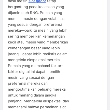
hasil mesin
slot gacor
tetap
bergantung pada keacakan yang
dijamin oleh RNG. Pemain yang
memilih mesin dengan volatilitas
yang sesuai dengan preferensi
mereka—baik itu mesin yang lebih
sering memberikan kemenangan
kecil atau mesin yang memberikan
kemenangan besar yang lebih
jarang—dapat lebih realistis dalam
mengelola ekspektasi mereka.
Pemain yang memahami faktor-
faktor digital ini dapat memilih
mesin yang sesuai dengan
preferensi mereka dan
mengoptimalkan peluang mereka
untuk menang dalam jangka
panjang. Mengelola ekspektasi dan
memahami bahwa permainan slot