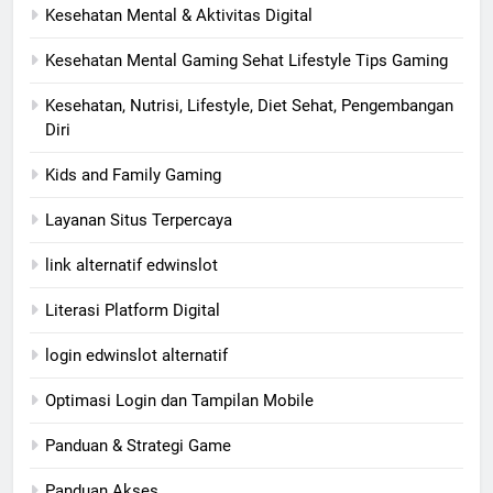
Kesehatan Mental & Aktivitas Digital
Kesehatan Mental Gaming Sehat Lifestyle Tips Gaming
Kesehatan, Nutrisi, Lifestyle, Diet Sehat, Pengembangan
Diri
Kids and Family Gaming
Layanan Situs Terpercaya
link alternatif edwinslot
Literasi Platform Digital
login edwinslot alternatif
Optimasi Login dan Tampilan Mobile
Panduan & Strategi Game
Panduan Akses