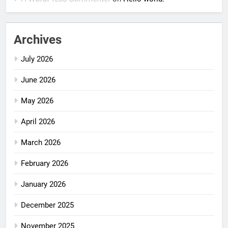
Archives
July 2026
June 2026
May 2026
April 2026
March 2026
February 2026
January 2026
December 2025
November 2025