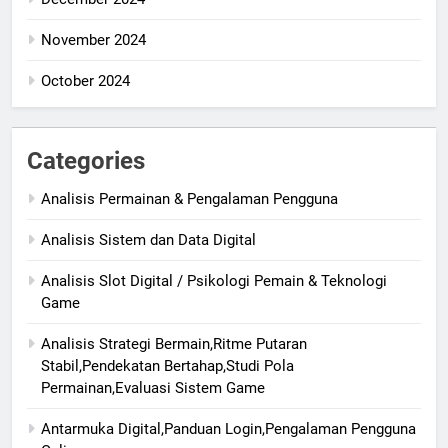
November 2024
October 2024
Categories
Analisis Permainan & Pengalaman Pengguna
Analisis Sistem dan Data Digital
Analisis Slot Digital / Psikologi Pemain & Teknologi
Game
Analisis Strategi Bermain,Ritme Putaran
Stabil,Pendekatan Bertahap,Studi Pola
Permainan,Evaluasi Sistem Game
Antarmuka Digital,Panduan Login,Pengalaman Pengguna