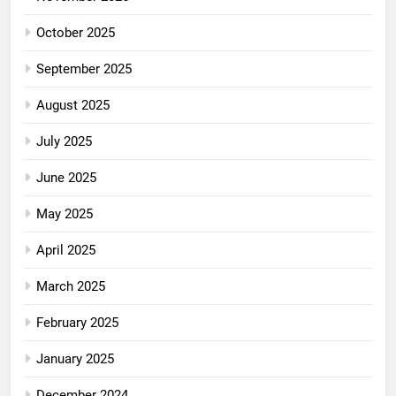
October 2025
September 2025
August 2025
July 2025
June 2025
May 2025
April 2025
March 2025
February 2025
January 2025
December 2024