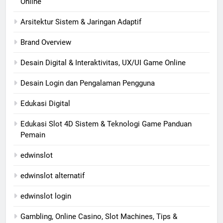
Online
Arsitektur Sistem & Jaringan Adaptif
Brand Overview
Desain Digital & Interaktivitas, UX/UI Game Online
Desain Login dan Pengalaman Pengguna
Edukasi Digital
Edukasi Slot 4D Sistem & Teknologi Game Panduan
Pemain
edwinslot
edwinslot alternatif
edwinslot login
Gambling, Online Casino, Slot Machines, Tips &