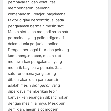
pembayaran, dan volatilitas
mempengaruhi peluang
kemenangan. Pelajari bagaimana
faktor digital berkontribusi pada
pengalaman bermain mesin slot.
Mesin slot telah menjadi salah satu
permainan yang paling digemari
dalam dunia perjudian online.
Dengan berbagai fitur dan peluang
kemenangan besar, mesin slot
menawarkan pengalaman yang
menarik bagi para pemain. Salah
satu fenomena yang sering
dibicarakan oleh para pemain
adalah mesin
slot gacor
, yang
dipercaya memberikan lebih
banyak kemenangan dibandingkan
dengan mesin lainnya. Meskipun
demikian, mesin slot modern