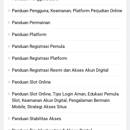
Panduan Pengguna, Keamanan, Platform Perjudian Online
Panduan Permainan
Panduan Platform
Panduan Registrasi Pemula
Panduan Registrasi Platform
Panduan Registrasi Resmi dan Akses Akun Digital
Panduan Slot Online
Panduan Slot Online, Tips Login Aman, Edukasi Pemula
Slot, Keamanan Akun Digital, Pengalaman Bermain
Mobile, Strategi Akses Situs
Panduan Stabilitas Akses