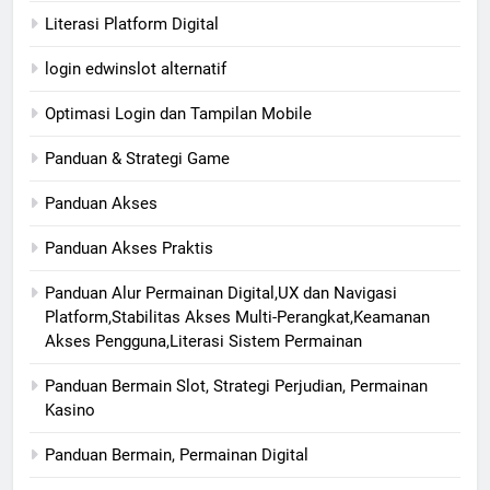
Literasi Platform Digital
login edwinslot alternatif
Optimasi Login dan Tampilan Mobile
Panduan & Strategi Game
Panduan Akses
Panduan Akses Praktis
Panduan Alur Permainan Digital,UX dan Navigasi
Platform,Stabilitas Akses Multi-Perangkat,Keamanan
Akses Pengguna,Literasi Sistem Permainan
Panduan Bermain Slot, Strategi Perjudian, Permainan
Kasino
Panduan Bermain, Permainan Digital