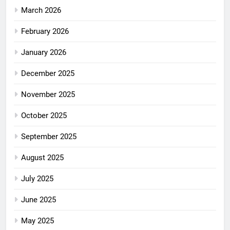
March 2026
February 2026
January 2026
December 2025
November 2025
October 2025
September 2025
August 2025
July 2025
June 2025
May 2025