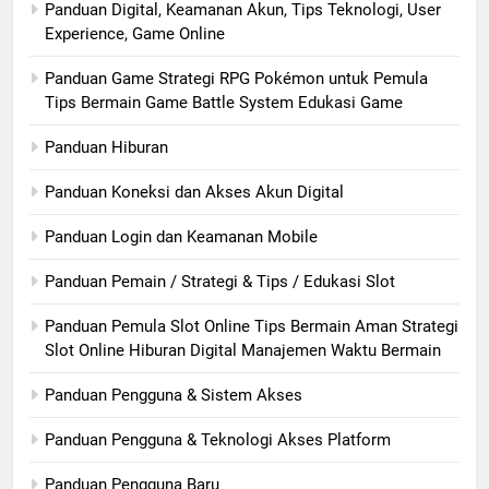
Panduan Digital, Keamanan Akun, Tips Teknologi, User
Experience, Game Online
Panduan Game Strategi RPG Pokémon untuk Pemula
Tips Bermain Game Battle System Edukasi Game
Panduan Hiburan
Panduan Koneksi dan Akses Akun Digital
Panduan Login dan Keamanan Mobile
Panduan Pemain / Strategi & Tips / Edukasi Slot
Panduan Pemula Slot Online Tips Bermain Aman Strategi
Slot Online Hiburan Digital Manajemen Waktu Bermain
Panduan Pengguna & Sistem Akses
Panduan Pengguna & Teknologi Akses Platform
Panduan Pengguna Baru