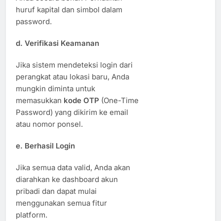
huruf kapital dan simbol dalam
password.
d.
Verifikasi Keamanan
Jika sistem mendeteksi login dari
perangkat atau lokasi baru, Anda
mungkin diminta untuk
memasukkan
kode OTP
(One-Time
Password) yang dikirim ke email
atau nomor ponsel.
e.
Berhasil Login
Jika semua data valid, Anda akan
diarahkan ke dashboard akun
pribadi dan dapat mulai
menggunakan semua fitur
platform.