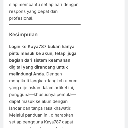
siap membantu setiap hari dengan
respons yang cepat dan
profesional.
Kesimpulan
Login ke Kaya787 bukan hanya
pintu masuk ke akun, tetapi juga
bagian dari sistem keamanan
digital yang dirancang untuk
melindungi Anda
. Dengan
mengikuti langkah-langkah umum
yang dijelaskan dalam artikel ini,
pengguna—khususnya pemula—
dapat masuk ke akun dengan
lancar dan tanpa rasa khawatir.
Melalui panduan ini, diharapkan
setiap pengguna Kaya787 dapat