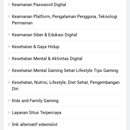
Keamanan Password Digital
Keamanan Platform, Pengalaman Pengguna, Teknologi
Permainan
Keamanan Siber & Edukasi Digital
Kesehatan & Gaya Hidup
Kesehatan Mental & Aktivitas Digital
Kesehatan Mental Gaming Sehat Lifestyle Tips Gaming
Kesehatan, Nutrisi, Lifestyle, Diet Sehat, Pengembangan
Diri
Kids and Family Gaming
Layanan Situs Terpercaya
link alternatif edwinslot