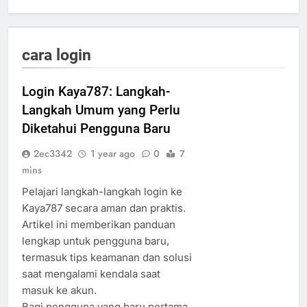
cara login
Login Kaya787: Langkah-
Langkah Umum yang Perlu
Diketahui Pengguna Baru
2ec3342
1 year ago
0
7
mins
Pelajari langkah-langkah login ke
Kaya787 secara aman dan praktis.
Artikel ini memberikan panduan
lengkap untuk pengguna baru,
termasuk tips keamanan dan solusi
saat mengalami kendala saat
masuk ke akun.
Bagi pengguna yang baru pertama