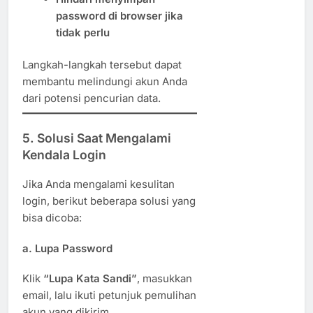
password di browser jika
tidak perlu
Langkah-langkah tersebut dapat
membantu melindungi akun Anda
dari potensi pencurian data.
5. Solusi Saat Mengalami
Kendala Login
Jika Anda mengalami kesulitan
login, berikut beberapa solusi yang
bisa dicoba:
a.
Lupa Password
Klik
“Lupa Kata Sandi”
, masukkan
email, lalu ikuti petunjuk pemulihan
akun yang dikirim.