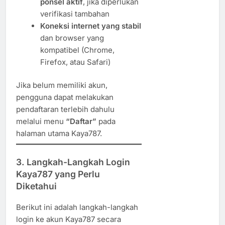
ponsel aktif
, jika diperlukan
verifikasi tambahan
Koneksi internet yang stabil
dan browser yang
kompatibel (Chrome,
Firefox, atau Safari)
Jika belum memiliki akun,
pengguna dapat melakukan
pendaftaran terlebih dahulu
melalui menu
“Daftar”
pada
halaman utama Kaya787.
3. Langkah-Langkah Login
Kaya787 yang Perlu
Diketahui
Berikut ini adalah langkah-langkah
login ke akun Kaya787 secara