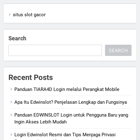
situs slot gacor
Search
SEARCH
Recent Posts
Panduan TIARA4D Login melalui Perangkat Mobile
Apa Itu Edwinslot? Penjelasan Lengkap dan Fungsinya
Panduan EDWINSLOT Login untuk Pengguna Baru yang
Ingin Akses Lebih Mudah
Login Edwinslot Resmi dan Tips Menjaga Privasi