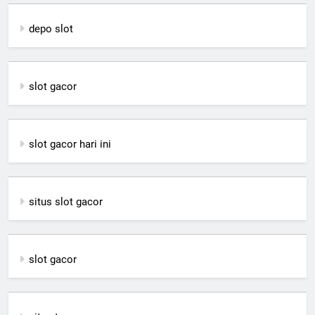
depo slot
slot gacor
slot gacor hari ini
situs slot gacor
slot gacor