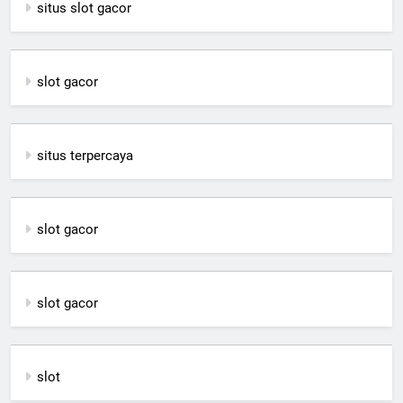
situs slot gacor
slot gacor
situs terpercaya
slot gacor
slot gacor
slot