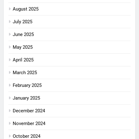
August 2025
July 2025
June 2025
May 2025
April 2025
March 2025
February 2025
January 2025
December 2024
November 2024
October 2024