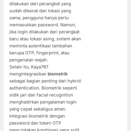
dilakukan dari perangkat yang
sudah dikenal dan lokasi yang
sama, pengguna hanya perlu
memasukkan password. Namun,
jika login dilakukan dari perangkat
baru atau lokasi asing, sistem akan
meminta autentikasi tambahan
berupa OTP, fingerprint, atau
pengenalan wajah.
Selain itu, Kaya787
mengintegrasikan
biometrik
sebagai bagian penting dari hybrid
authentication. Biometrik seperti
sidik jari dan facial recognition
menghadirkan pengalaman login
yang cepat sekaligus aman.
Integrasi biometrik dengan
password dan token OTP
menciptakan kombinasi yang sulit