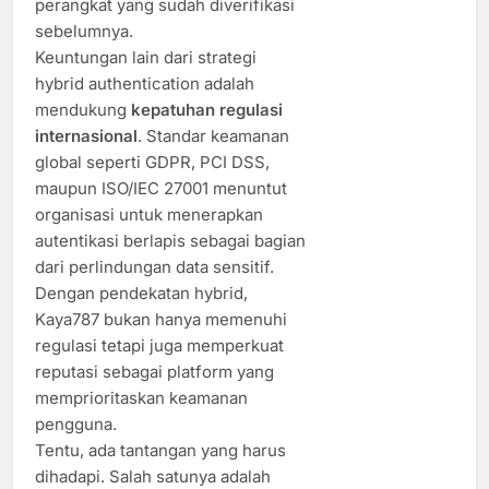
perangkat yang sudah diverifikasi
sebelumnya.
Keuntungan lain dari strategi
hybrid authentication adalah
mendukung
kepatuhan regulasi
internasional
. Standar keamanan
global seperti GDPR, PCI DSS,
maupun ISO/IEC 27001 menuntut
organisasi untuk menerapkan
autentikasi berlapis sebagai bagian
dari perlindungan data sensitif.
Dengan pendekatan hybrid,
Kaya787 bukan hanya memenuhi
regulasi tetapi juga memperkuat
reputasi sebagai platform yang
memprioritaskan keamanan
pengguna.
Tentu, ada tantangan yang harus
dihadapi. Salah satunya adalah