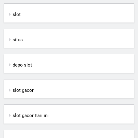
slot
situs
depo slot
slot gacor
slot gacor hari ini