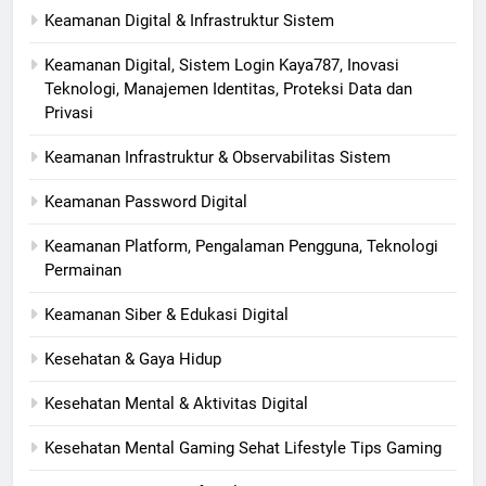
Keamanan Digital & Infrastruktur Sistem
Keamanan Digital, Sistem Login Kaya787, Inovasi
Teknologi, Manajemen Identitas, Proteksi Data dan
Privasi
Keamanan Infrastruktur & Observabilitas Sistem
Keamanan Password Digital
Keamanan Platform, Pengalaman Pengguna, Teknologi
Permainan
Keamanan Siber & Edukasi Digital
Kesehatan & Gaya Hidup
Kesehatan Mental & Aktivitas Digital
Kesehatan Mental Gaming Sehat Lifestyle Tips Gaming