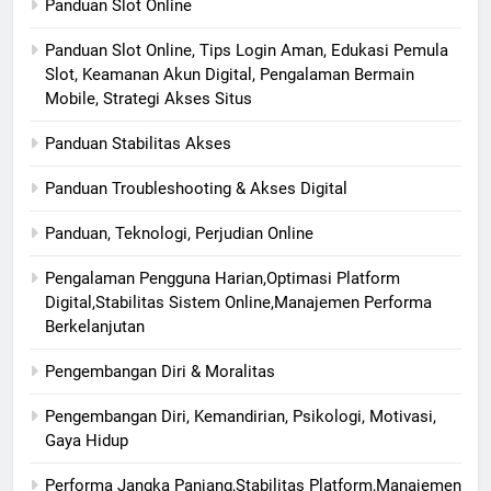
Panduan Slot Online
Panduan Slot Online, Tips Login Aman, Edukasi Pemula
Slot, Keamanan Akun Digital, Pengalaman Bermain
Mobile, Strategi Akses Situs
Panduan Stabilitas Akses
Panduan Troubleshooting & Akses Digital
Panduan, Teknologi, Perjudian Online
Pengalaman Pengguna Harian,Optimasi Platform
Digital,Stabilitas Sistem Online,Manajemen Performa
Berkelanjutan
Pengembangan Diri & Moralitas
Pengembangan Diri, Kemandirian, Psikologi, Motivasi,
Gaya Hidup
Performa Jangka Panjang,Stabilitas Platform,Manajemen