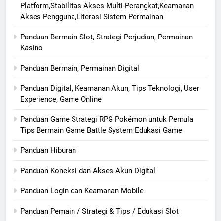
Platform,Stabilitas Akses Multi-Perangkat,Keamanan
Akses Pengguna,Literasi Sistem Permainan
Panduan Bermain Slot, Strategi Perjudian, Permainan
Kasino
Panduan Bermain, Permainan Digital
Panduan Digital, Keamanan Akun, Tips Teknologi, User
Experience, Game Online
Panduan Game Strategi RPG Pokémon untuk Pemula
Tips Bermain Game Battle System Edukasi Game
Panduan Hiburan
Panduan Koneksi dan Akses Akun Digital
Panduan Login dan Keamanan Mobile
Panduan Pemain / Strategi & Tips / Edukasi Slot