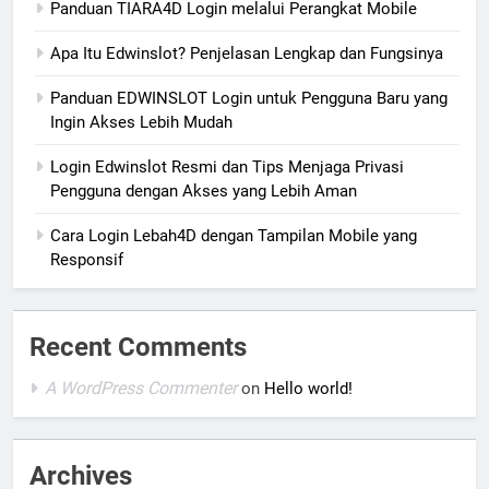
Panduan TIARA4D Login melalui Perangkat Mobile
Apa Itu Edwinslot? Penjelasan Lengkap dan Fungsinya
Panduan EDWINSLOT Login untuk Pengguna Baru yang
Ingin Akses Lebih Mudah
Login Edwinslot Resmi dan Tips Menjaga Privasi
Pengguna dengan Akses yang Lebih Aman
Cara Login Lebah4D dengan Tampilan Mobile yang
Responsif
Recent Comments
A WordPress Commenter
on
Hello world!
Archives