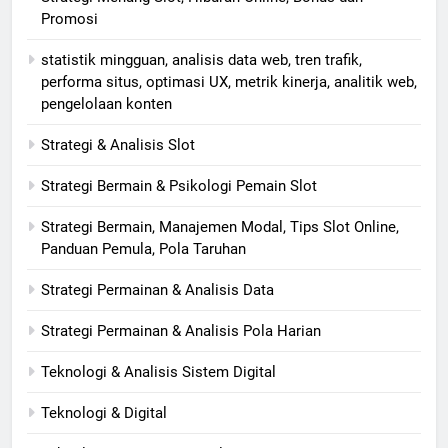
Promosi
statistik mingguan, analisis data web, tren trafik,
performa situs, optimasi UX, metrik kinerja, analitik web,
pengelolaan konten
Strategi & Analisis Slot
Strategi Bermain & Psikologi Pemain Slot
Strategi Bermain, Manajemen Modal, Tips Slot Online,
Panduan Pemula, Pola Taruhan
Strategi Permainan & Analisis Data
Strategi Permainan & Analisis Pola Harian
Teknologi & Analisis Sistem Digital
Teknologi & Digital