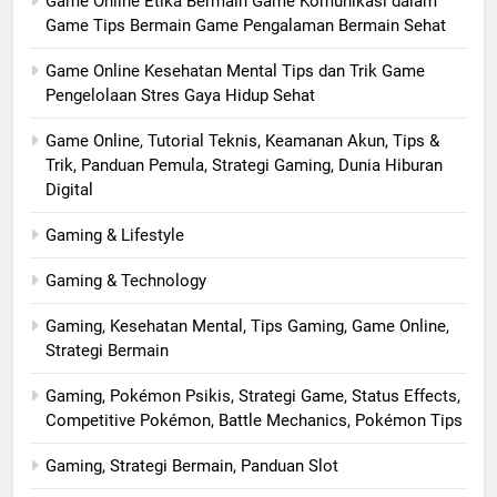
Game Online Etika Bermain Game Komunikasi dalam
Game Tips Bermain Game Pengalaman Bermain Sehat
Game Online Kesehatan Mental Tips dan Trik Game
Pengelolaan Stres Gaya Hidup Sehat
Game Online, Tutorial Teknis, Keamanan Akun, Tips &
Trik, Panduan Pemula, Strategi Gaming, Dunia Hiburan
Digital
Gaming & Lifestyle
Gaming & Technology
Gaming, Kesehatan Mental, Tips Gaming, Game Online,
Strategi Bermain
Gaming, Pokémon Psikis, Strategi Game, Status Effects,
Competitive Pokémon, Battle Mechanics, Pokémon Tips
Gaming, Strategi Bermain, Panduan Slot