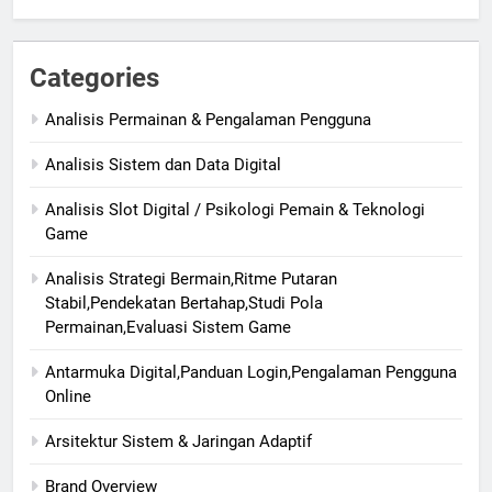
Categories
Analisis Permainan & Pengalaman Pengguna
Analisis Sistem dan Data Digital
Analisis Slot Digital / Psikologi Pemain & Teknologi
Game
Analisis Strategi Bermain,Ritme Putaran
Stabil,Pendekatan Bertahap,Studi Pola
Permainan,Evaluasi Sistem Game
Antarmuka Digital,Panduan Login,Pengalaman Pengguna
Online
Arsitektur Sistem & Jaringan Adaptif
Brand Overview