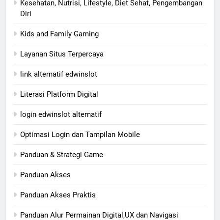
Kesehatan, Nutrisi, Lifestyle, Diet Sehat, Pengembangan
Diri
Kids and Family Gaming
Layanan Situs Terpercaya
link alternatif edwinslot
Literasi Platform Digital
login edwinslot alternatif
Optimasi Login dan Tampilan Mobile
Panduan & Strategi Game
Panduan Akses
Panduan Akses Praktis
Panduan Alur Permainan Digital,UX dan Navigasi