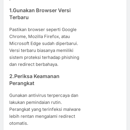
1.Gunakan Browser Versi
Terbaru
Pastikan browser seperti Google
Chrome, Mozilla Firefox, atau
Microsoft Edge sudah diperbarui.
Versi terbaru biasanya memiliki
sistem proteksi terhadap phishing
dan redirect berbahaya.
2.Periksa Keamanan
Perangkat
Gunakan antivirus terpercaya dan
lakukan pemindaian rutin.
Perangkat yang terinfeksi malware
lebih rentan mengalami redirect
otomatis.