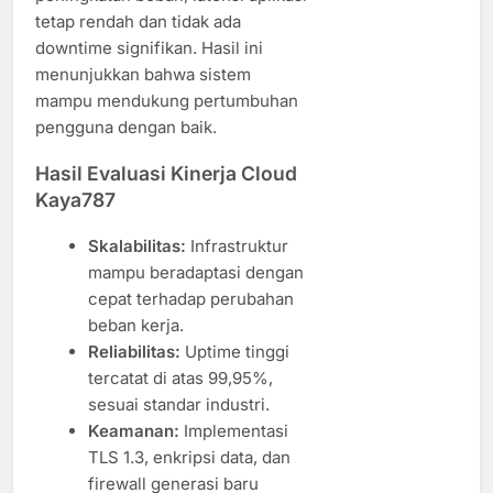
tetap rendah dan tidak ada
downtime signifikan. Hasil ini
menunjukkan bahwa sistem
mampu mendukung pertumbuhan
pengguna dengan baik.
Hasil Evaluasi Kinerja Cloud
Kaya787
Skalabilitas:
Infrastruktur
mampu beradaptasi dengan
cepat terhadap perubahan
beban kerja.
Reliabilitas:
Uptime tinggi
tercatat di atas 99,95%,
sesuai standar industri.
Keamanan:
Implementasi
TLS 1.3, enkripsi data, dan
firewall generasi baru