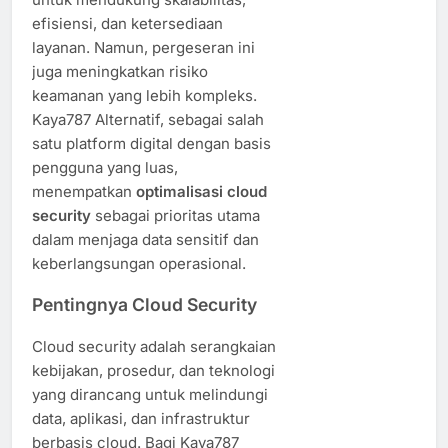
efisiensi, dan ketersediaan
layanan. Namun, pergeseran ini
juga meningkatkan risiko
keamanan yang lebih kompleks.
Kaya787 Alternatif, sebagai salah
satu platform digital dengan basis
pengguna yang luas,
menempatkan
optimalisasi cloud
security
sebagai prioritas utama
dalam menjaga data sensitif dan
keberlangsungan operasional.
Pentingnya Cloud Security
Cloud security adalah serangkaian
kebijakan, prosedur, dan teknologi
yang dirancang untuk melindungi
data, aplikasi, dan infrastruktur
berbasis cloud. Bagi Kaya787