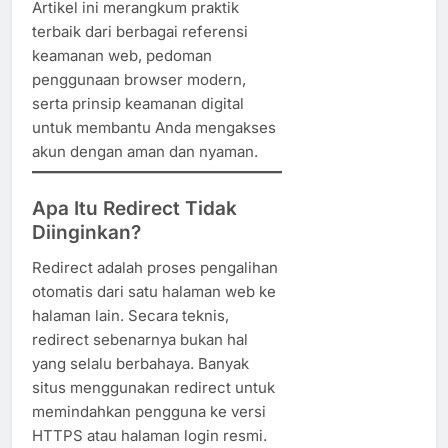
Artikel ini merangkum praktik
terbaik dari berbagai referensi
keamanan web, pedoman
penggunaan browser modern,
serta prinsip keamanan digital
untuk membantu Anda mengakses
akun dengan aman dan nyaman.
Apa Itu Redirect Tidak
Diinginkan?
Redirect adalah proses pengalihan
otomatis dari satu halaman web ke
halaman lain. Secara teknis,
redirect sebenarnya bukan hal
yang selalu berbahaya. Banyak
situs menggunakan redirect untuk
memindahkan pengguna ke versi
HTTPS atau halaman login resmi.