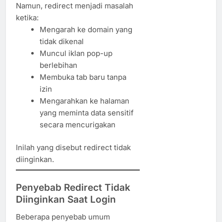
Namun, redirect menjadi masalah
ketika:
Mengarah ke domain yang
tidak dikenal
Muncul iklan pop-up
berlebihan
Membuka tab baru tanpa
izin
Mengarahkan ke halaman
yang meminta data sensitif
secara mencurigakan
Inilah yang disebut redirect tidak
diinginkan.
Penyebab Redirect Tidak
Diinginkan Saat Login
Beberapa penyebab umum