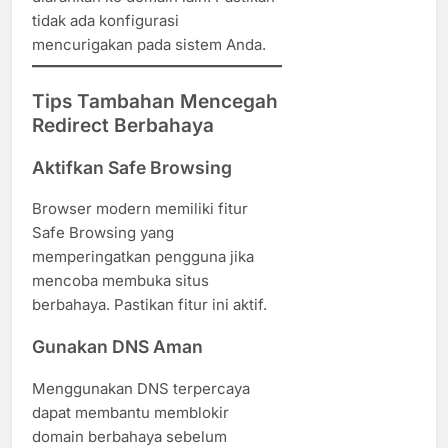
tidak ada konfigurasi
mencurigakan pada sistem Anda.
Tips Tambahan Mencegah
Redirect Berbahaya
Aktifkan Safe Browsing
Browser modern memiliki fitur
Safe Browsing yang
memperingatkan pengguna jika
mencoba membuka situs
berbahaya. Pastikan fitur ini aktif.
Gunakan DNS Aman
Menggunakan DNS terpercaya
dapat membantu memblokir
domain berbahaya sebelum