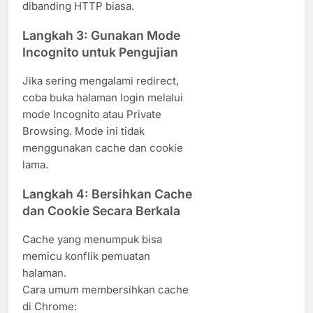
dibanding HTTP biasa.
Langkah 3: Gunakan Mode
Incognito untuk Pengujian
Jika sering mengalami redirect,
coba buka halaman login melalui
mode Incognito atau Private
Browsing. Mode ini tidak
menggunakan cache dan cookie
lama.
Langkah 4: Bersihkan Cache
dan Cookie Secara Berkala
Cache yang menumpuk bisa
memicu konflik pemuatan
halaman.
Cara umum membersihkan cache
di Chrome: