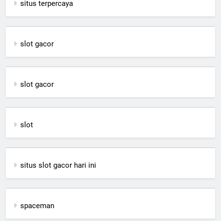
situs terpercaya
slot gacor
slot gacor
slot
situs slot gacor hari ini
spaceman