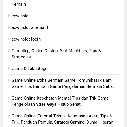
Pemain
edwinslot
edwinslot alternatif
edwinslot login
Gambling, Online Casino, Slot Machines, Tips &
Strategies
Game & Teknologi
Game Online Etika Bermain Game Komunikasi dalam
Game Tips Bermain Game Pengalaman Bermain Sehat
Game Online Kesehatan Mental Tips dan Trik Game
Pengelolaan Stres Gaya Hidup Sehat
Game Online, Tutorial Teknis, Keamanan Akun, Tips &
Trik, Panduan Pemula, Strategi Gaming, Dunia Hiburan