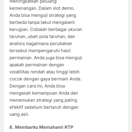
meningkatkan peluang
kemenangan. Dalam slot demo,
Anda bisa menguji strategi yang
berbeda tanpa takut mengalami
kerugian. Cobalah berbagai ukuran
taruhan, ubah pola taruhan, dan
analisis bagaimana perubahan
tersebut mempengaruhi hasil
permainan. Anda juga bisa menguji
apakah permainan dengan
volatilitas rendah atau tinggi lebih
cocok dengan gaya bermain Anda.
Dengan cara ini, Anda bisa
mengasah kemampuan Anda dan
menemukan strategi yang paling
efektif sebelum bertaruh dengan
uang asli.
6.
Membantu Memahami RTP