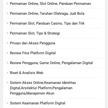
Permainan Online, Slot Online, Panduan Permainan
Permainan Online, Taruhan Olahraga, Judi Bola
Permainan Slot, Panduan Casino, Tips dan Trik
Permainan Slot, Tips & Strategi
Privasi dan Akses Pengguna
Review Fitur Platform Digital
Review Pengguna, Game Online, Pengalaman Digital
Riset & Analisis Web
Sistem Akses Online,Keamanan Identitas
Digital,Arsitektur Platform,Pengalaman
Pengguna,Manajemen Akun
Sistem Keamanan Platform Digital