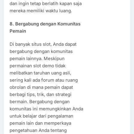
dan ingin tetap berlatih kapan saja
mereka memiliki waktu luang.
8.
Bergabung dengan Komunitas
Pemain
Di banyak situs slot, Anda dapat
bergabung dengan komunitas
pemain lainnya. Meskipun
permainan slot demo tidak
melibatkan taruhan uang asli,
sering kali ada forum atau ruang
obrolan di mana pemain dapat
berbagi tips, trik, dan strategi
bermain. Bergabung dengan
komunitas ini memungkinkan Anda
untuk belajar dari pengalaman
pemain lain dan memperkaya
pengetahuan Anda tentang