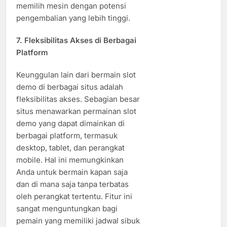
memilih mesin dengan potensi
pengembalian yang lebih tinggi.
7.
Fleksibilitas Akses di Berbagai
Platform
Keunggulan lain dari bermain slot
demo di berbagai situs adalah
fleksibilitas akses. Sebagian besar
situs menawarkan permainan slot
demo yang dapat dimainkan di
berbagai platform, termasuk
desktop, tablet, dan perangkat
mobile. Hal ini memungkinkan
Anda untuk bermain kapan saja
dan di mana saja tanpa terbatas
oleh perangkat tertentu. Fitur ini
sangat menguntungkan bagi
pemain yang memiliki jadwal sibuk