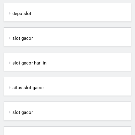
depo slot
slot gacor
slot gacor hari ini
situs slot gacor
slot gacor