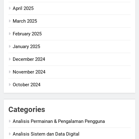
April 2025
March 2025
February 2025
January 2025
December 2024
November 2024
October 2024
Categories
Analisis Permainan & Pengalaman Pengguna
Analisis Sistem dan Data Digital