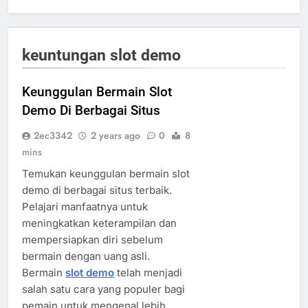
keuntungan slot demo
Keunggulan Bermain Slot
Demo Di Berbagai Situs
2ec3342
2 years ago
0
8
mins
Temukan keunggulan bermain slot
demo di berbagai situs terbaik.
Pelajari manfaatnya untuk
meningkatkan keterampilan dan
mempersiapkan diri sebelum
bermain dengan uang asli.
Bermain
slot demo
telah menjadi
salah satu cara yang populer bagi
pemain untuk mengenal lebih