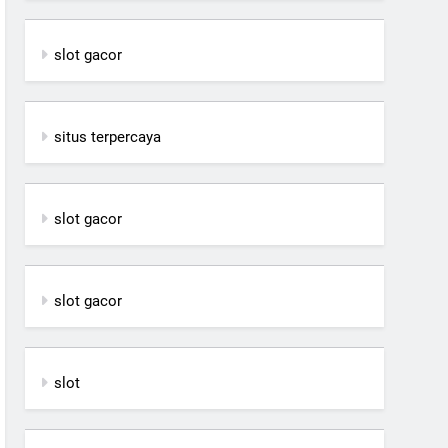
slot gacor
situs terpercaya
slot gacor
slot gacor
slot