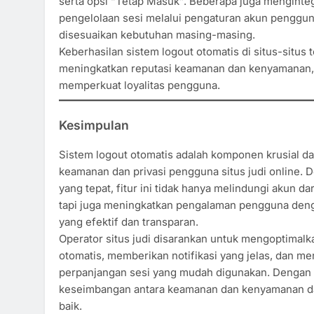
serta opsi “Tetap Masuk”. Beberapa juga menginteg
pengelolaan sesi melalui pengaturan akun penggun
disesuaikan kebutuhan masing-masing.
Keberhasilan sistem logout otomatis di situs-situs 
meningkatkan reputasi keamanan dan kenyamanan, 
memperkuat loyalitas pengguna.
Kesimpulan
Sistem logout otomatis adalah komponen krusial d
keamanan dan privasi pengguna situs judi online.
yang tepat, fitur ini tidak hanya melindungi akun dari
tapi juga meningkatkan pengalaman pengguna deng
yang efektif dan transparan.
Operator situs judi disarankan untuk mengoptimalk
otomatis, memberikan notifikasi yang jelas, dan m
perpanjangan sesi yang mudah digunakan. Dengan 
keseimbangan antara keamanan dan kenyamanan da
baik.