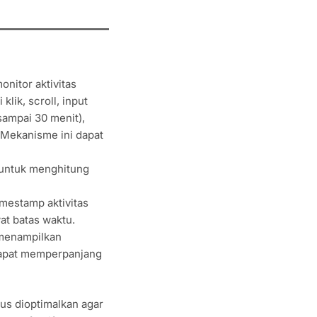
nitor aktivitas
klik, scroll, input
sampai 30 menit),
. Mekanisme ini dapat
untuk menghitung
mestamp aktivitas
at batas waktu.
menampilkan
dapat memperpanjang
rus dioptimalkan agar