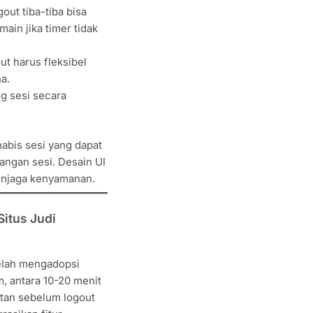
out tiba-tiba bisa
in jika timer tidak
ut harus fleksibel
a.
g sesi secara
habis sesi yang dapat
ngan sesi. Desain UI
menjaga kenyamanan.
Situs Judi
telah mengadopsi
, antara 10-20 menit
tan sebelum logout