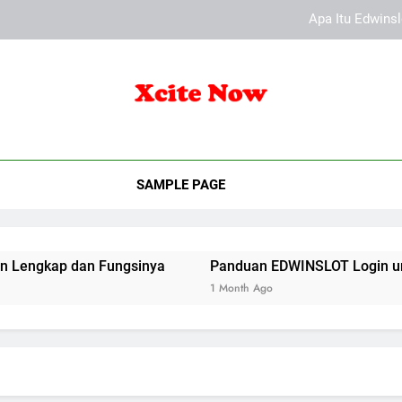
Apa Itu Edwins
Panduan EDWINSLOT Login untuk Penggun
Login Edwinslot Resmi dan Tips Menjaga Privasi P
te Now
Panduan TI
iburan Terkini Dari Xcite Now. Mulai Dari Acara, Berita Selebri
Apa Itu Edwins
SAMPLE PAGE
Panduan EDWINSLOT Login untuk Penggun
Login Edwinslot Resmi dan Tips Menjaga Privasi P
dan Fungsinya
Panduan EDWINSLOT Login untuk Penggun
1 Month Ago