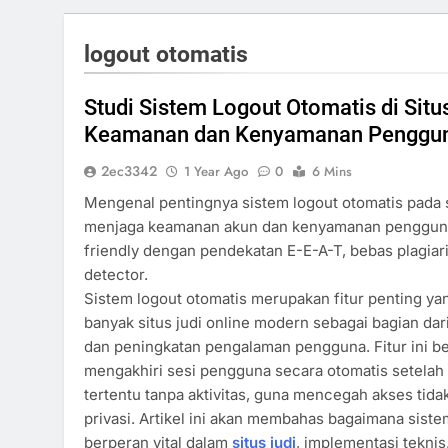
logout otomatis
Studi Sistem Logout Otomatis di Situs
Keamanan dan Kenyamanan Penggu
2ec3342
1 Year Ago
0
6 Mins
Mengenal pentingnya sistem logout otomatis pada s
menjaga keamanan akun dan kenyamanan pengguna
friendly dengan pendekatan E-E-A-T, bebas plagiar
detector.
Sistem logout otomatis merupakan fitur penting ya
banyak situs judi online modern sebagai bagian dar
dan peningkatan pengalaman pengguna. Fitur ini b
mengakhiri sesi pengguna secara otomatis setelah
tertentu tanpa aktivitas, guna mencegah akses tid
privasi. Artikel ini akan membahas bagaimana siste
berperan vital dalam
situs judi
, implementasi teknis