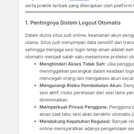
serta praktik terbaik yang diterapkan oleh platform
1. Pentingnya Sistem Logout Otomatis
Dalam dunia situs judi online, keamanan akun pengg
utama. Situs judi menyimpan data sensitif dan tran
sehingga menjaga sesi login tetap aman adalah keh
otomatis menjadi salah satu mekanisme proteksi ut
Menghindari Akses Tidak Sah:
Jika penggun
meninggalkan perangkat dalam keadaan login,
mencegah orang lain mengakses akun secar
Mengurangi Risiko Pembobolan Akun:
Deng
sesi aktif, risiko peretasan dari sesi lama ya
diminimalkan.
Memperkuat Privasi Pengguna:
Pengguna da
aman saat tahu sesi akan berakhir otomatis j
Mendukung Kepatuhan Regulasi:
Banyak regu
online mensyaratkan adanya pengelolaan se