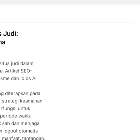
 Judi:
na
itus judi dalam
. Artikel SEO-
isme dan lolos AI
ng diterapkan pada
i strategi keamanan
erfungsi untuk
 periode waktu
ak sah dan menjaga
m logout otomatis
, manfaat, tantangan,