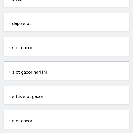
depo slot
slot gacor
slot gacor hari ini
situs slot gacor
slot gacor