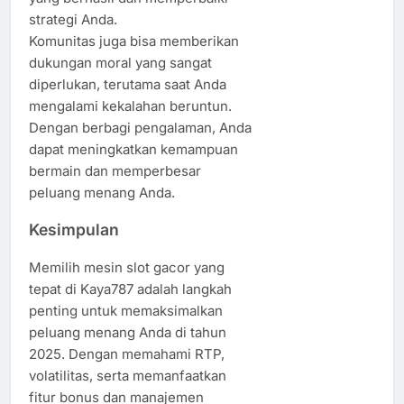
strategi Anda.
Komunitas juga bisa memberikan
dukungan moral yang sangat
diperlukan, terutama saat Anda
mengalami kekalahan beruntun.
Dengan berbagi pengalaman, Anda
dapat meningkatkan kemampuan
bermain dan memperbesar
peluang menang Anda.
Kesimpulan
Memilih mesin slot gacor yang
tepat di Kaya787 adalah langkah
penting untuk memaksimalkan
peluang menang Anda di tahun
2025. Dengan memahami RTP,
volatilitas, serta memanfaatkan
fitur bonus dan manajemen