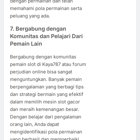
dengan permainan dan telah
memahami pola permainan serta
peluang yang ada.
7.
Bergabung dengan
Komunitas dan Pelajari Dari
Pemain Lain
Bergabung dengan komunitas
pemain slot di Kaya787 atau forum
perjudian online bisa sangat
menguntungkan. Banyak pemain
berpengalaman yang berbagi tips
dan strategi bermain yang efektif
dalam memilih mesin slot gacor
dan meraih kemenangan besar.
Dengan belajar dari pengalaman
orang lain, Anda dapat
mengidentifikasi pola permainan
yang berhasil dan memperbaiki