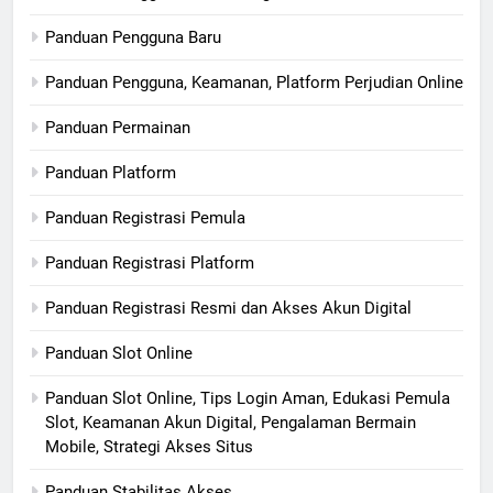
Panduan Pengguna Baru
Panduan Pengguna, Keamanan, Platform Perjudian Online
Panduan Permainan
Panduan Platform
Panduan Registrasi Pemula
Panduan Registrasi Platform
Panduan Registrasi Resmi dan Akses Akun Digital
Panduan Slot Online
Panduan Slot Online, Tips Login Aman, Edukasi Pemula
Slot, Keamanan Akun Digital, Pengalaman Bermain
Mobile, Strategi Akses Situs
Panduan Stabilitas Akses