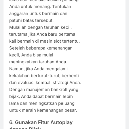
Anda untuk menang. Tentukan
anggaran untuk bermain dan
patuhi batas tersebut.
Mulailah dengan taruhan kecil,
terutama jika Anda baru pertama
kali bermain di mesin slot tertentu.
Setelah beberapa kemenangan
kecil, Anda bisa mulai
meningkatkan taruhan Anda.
Namun, jika Anda mengalami
kekalahan berturut-turut, berhenti
dan evaluasi kembali strategi Anda.
Dengan manajemen bankroll yang
bijak, Anda dapat bermain lebih
lama dan meningkatkan peluang
untuk meraih kemenangan besar.
6.
Gunakan Fitur Autoplay