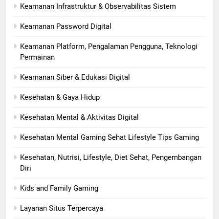
Keamanan Infrastruktur & Observabilitas Sistem
Keamanan Password Digital
Keamanan Platform, Pengalaman Pengguna, Teknologi
Permainan
Keamanan Siber & Edukasi Digital
Kesehatan & Gaya Hidup
Kesehatan Mental & Aktivitas Digital
Kesehatan Mental Gaming Sehat Lifestyle Tips Gaming
Kesehatan, Nutrisi, Lifestyle, Diet Sehat, Pengembangan
Diri
Kids and Family Gaming
Layanan Situs Terpercaya