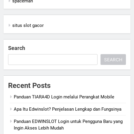
spaceman
situs slot gacor
Search
SEARCH
Recent Posts
Panduan TIARA4D Login melalui Perangkat Mobile
Apa Itu Edwinslot? Penjelasan Lengkap dan Fungsinya
Panduan EDWINSLOT Login untuk Pengguna Baru yang
Ingin Akses Lebih Mudah