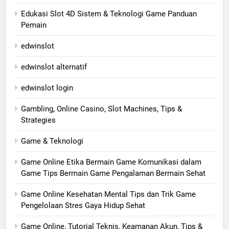
Edukasi Slot 4D Sistem & Teknologi Game Panduan
Pemain
edwinslot
edwinslot alternatif
edwinslot login
Gambling, Online Casino, Slot Machines, Tips &
Strategies
Game & Teknologi
Game Online Etika Bermain Game Komunikasi dalam
Game Tips Bermain Game Pengalaman Bermain Sehat
Game Online Kesehatan Mental Tips dan Trik Game
Pengelolaan Stres Gaya Hidup Sehat
Game Online, Tutorial Teknis, Keamanan Akun, Tips &