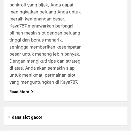
bankroll yang bijak, Anda dapat
meningkatkan peluang Anda untuk
meraih kemenangan besar.
Kaya787 menawarkan berbagai
pilihan mesin slot dengan peluang
tinggi dan bonus menarik,
sehingga memberikan kesempatan
besar untuk menang lebih banyak.
Dengan mengikuti tips dan strategi
di atas, Anda akan semakin siap
untuk menikmati permainan slot
yang menguntungkan di Kaya787.
Read More
dana slot gacor