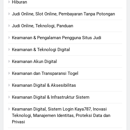
Hiburan
Judi Online, Slot Online, Pembayaran Tanpa Potongan
Judi Online, Teknologi, Panduan
Keamanan & Pengalaman Pengguna Situs Judi
Keamanan & Teknologi Digital
Keamanan Akun Digital
Keamanan dan Transparansi Togel
Keamanan Digital & Aksesibilitas
Keamanan Digital & Infrastruktur Sistem
Keamanan Digital, Sistem Login Kaya787, Inovasi
Teknologi, Manajemen Identitas, Proteksi Data dan
Privasi