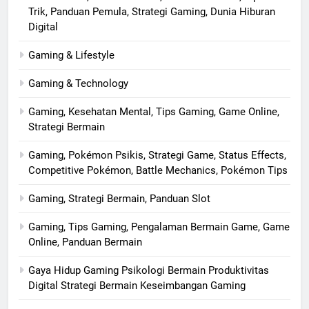
Trik, Panduan Pemula, Strategi Gaming, Dunia Hiburan
Digital
Gaming & Lifestyle
Gaming & Technology
Gaming, Kesehatan Mental, Tips Gaming, Game Online,
Strategi Bermain
Gaming, Pokémon Psikis, Strategi Game, Status Effects,
Competitive Pokémon, Battle Mechanics, Pokémon Tips
Gaming, Strategi Bermain, Panduan Slot
Gaming, Tips Gaming, Pengalaman Bermain Game, Game
Online, Panduan Bermain
Gaya Hidup Gaming Psikologi Bermain Produktivitas
Digital Strategi Bermain Keseimbangan Gaming