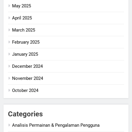
May 2025
April 2025
March 2025
February 2025
January 2025
December 2024
November 2024
October 2024
Categories
Analisis Permainan & Pengalaman Pengguna