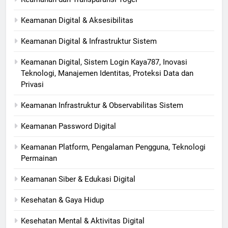
Keamanan Digital & Aksesibilitas
Keamanan Digital & Infrastruktur Sistem
Keamanan Digital, Sistem Login Kaya787, Inovasi
Teknologi, Manajemen Identitas, Proteksi Data dan
Privasi
Keamanan Infrastruktur & Observabilitas Sistem
Keamanan Password Digital
Keamanan Platform, Pengalaman Pengguna, Teknologi
Permainan
Keamanan Siber & Edukasi Digital
Kesehatan & Gaya Hidup
Kesehatan Mental & Aktivitas Digital