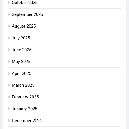
October 2025
September 2025
August 2025
July 2025
June 2025
May 2025
April 2025
March 2025
February 2025
January 2025
December 2024