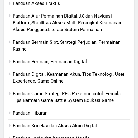
Panduan Akses Praktis
Panduan Alur Permainan Digital,UX dan Navigasi
Platform,Stabilitas Akses Multi-Perangkat,Keamanan
Akses Pengguna,Literasi Sistem Permainan
Panduan Bermain Slot, Strategi Perjudian, Permainan
Kasino
Panduan Bermain, Permainan Digital
Panduan Digital, Keamanan Akun, Tips Teknologi, User
Experience, Game Online
Panduan Game Strategi RPG Pokémon untuk Pemula
Tips Bermain Game Battle System Edukasi Game
Panduan Hiburan
Panduan Koneksi dan Akses Akun Digital