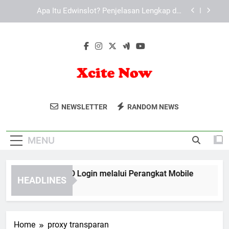
Skip
Panduan EDWINSLOT Login untuk Pengguna Baru
to
yang Ingin Akses Lebih Mudah
content
Login Edwinslot Resmi dan Tips Menjaga Privasi
Pengguna dengan Akses yang Lebih Aman
Panduan TIARA4D Login melalui Perangkat
Mobile
Apa Itu Edwinslot? Penjelasan Lengkap dan
Fungsinya
Xcite Now
Dapatkan Hiburan Terkini Dari Xcite
Panduan EDWINSLOT Login untuk Pengguna Baru
NEWSLETTER
RANDOM NEWS
yang Ingin Akses Lebih Mudah
Now. Mulai Dari Acara, Berita Selebriti,
Login Edwinslot Resmi dan Tips Menjaga Privasi
Hingga Konten Kreatif Yang Menghibur.
Pengguna dengan Akses yang Lebih Aman
MENU
nduan TIARA4D Login melalui Perangkat Mobile
Apa It
HEADLINES
Weeks Ago
1 Month
Home
proxy transparan