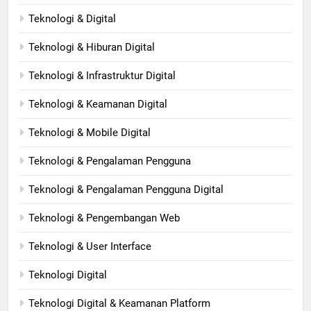
Teknologi & Digital
Teknologi & Hiburan Digital
Teknologi & Infrastruktur Digital
Teknologi & Keamanan Digital
Teknologi & Mobile Digital
Teknologi & Pengalaman Pengguna
Teknologi & Pengalaman Pengguna Digital
Teknologi & Pengembangan Web
Teknologi & User Interface
Teknologi Digital
Teknologi Digital & Keamanan Platform