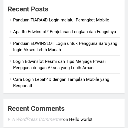
Recent Posts
Panduan TIARA4D Login melalui Perangkat Mobile
Apa Itu Edwinslot? Penjelasan Lengkap dan Fungsinya
Panduan EDWINSLOT Login untuk Pengguna Baru yang
Ingin Akses Lebih Mudah
Login Edwinslot Resmi dan Tips Menjaga Privasi
Pengguna dengan Akses yang Lebih Aman
Cara Login Lebah4D dengan Tampilan Mobile yang
Responsif
Recent Comments
A WordPress Commenter
on
Hello world!