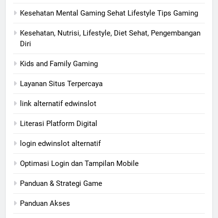
Kesehatan Mental Gaming Sehat Lifestyle Tips Gaming
Kesehatan, Nutrisi, Lifestyle, Diet Sehat, Pengembangan
Diri
Kids and Family Gaming
Layanan Situs Terpercaya
link alternatif edwinslot
Literasi Platform Digital
login edwinslot alternatif
Optimasi Login dan Tampilan Mobile
Panduan & Strategi Game
Panduan Akses