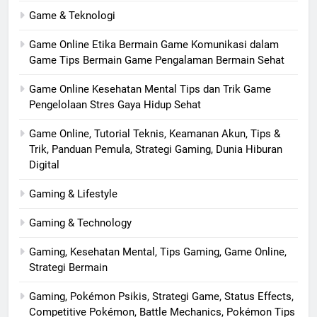
Game & Teknologi
Game Online Etika Bermain Game Komunikasi dalam
Game Tips Bermain Game Pengalaman Bermain Sehat
Game Online Kesehatan Mental Tips dan Trik Game
Pengelolaan Stres Gaya Hidup Sehat
Game Online, Tutorial Teknis, Keamanan Akun, Tips &
Trik, Panduan Pemula, Strategi Gaming, Dunia Hiburan
Digital
Gaming & Lifestyle
Gaming & Technology
Gaming, Kesehatan Mental, Tips Gaming, Game Online,
Strategi Bermain
Gaming, Pokémon Psikis, Strategi Game, Status Effects,
Competitive Pokémon, Battle Mechanics, Pokémon Tips