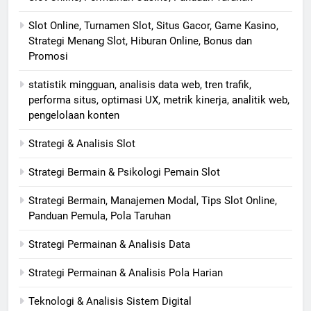
Slot Online, Turnamen Slot, Situs Gacor, Game Kasino,
Strategi Menang Slot, Hiburan Online, Bonus dan
Promosi
statistik mingguan, analisis data web, tren trafik,
performa situs, optimasi UX, metrik kinerja, analitik web,
pengelolaan konten
Strategi & Analisis Slot
Strategi Bermain & Psikologi Pemain Slot
Strategi Bermain, Manajemen Modal, Tips Slot Online,
Panduan Pemula, Pola Taruhan
Strategi Permainan & Analisis Data
Strategi Permainan & Analisis Pola Harian
Teknologi & Analisis Sistem Digital