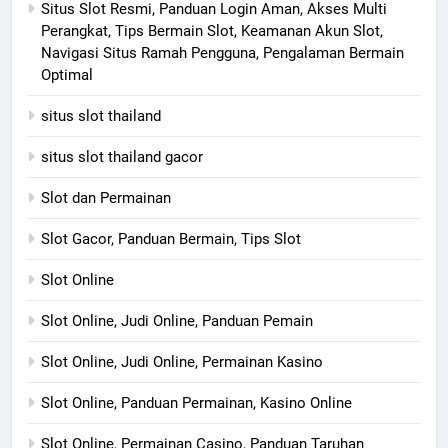
Situs Slot Resmi, Panduan Login Aman, Akses Multi
Perangkat, Tips Bermain Slot, Keamanan Akun Slot,
Navigasi Situs Ramah Pengguna, Pengalaman Bermain
Optimal
situs slot thailand
situs slot thailand gacor
Slot dan Permainan
Slot Gacor, Panduan Bermain, Tips Slot
Slot Online
Slot Online, Judi Online, Panduan Pemain
Slot Online, Judi Online, Permainan Kasino
Slot Online, Panduan Permainan, Kasino Online
Slot Online, Permainan Casino, Panduan Taruhan