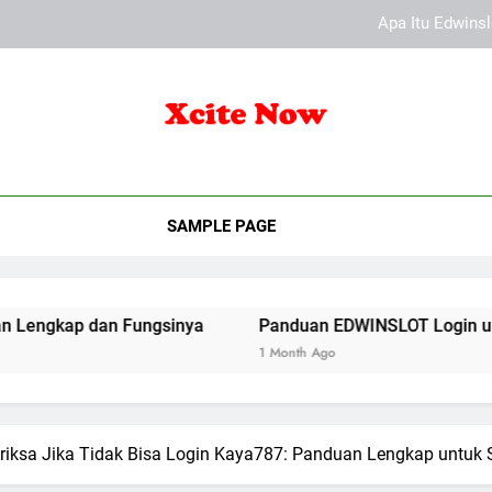
Apa Itu Edwins
Panduan EDWINSLOT Login untuk Penggun
Login Edwinslot Resmi dan Tips Menjaga Privasi P
te Now
Panduan TI
iburan Terkini Dari Xcite Now. Mulai Dari Acara, Berita Selebri
Apa Itu Edwins
SAMPLE PAGE
Panduan EDWINSLOT Login untuk Penggun
Login Edwinslot Resmi dan Tips Menjaga Privasi P
ap dan Fungsinya
Panduan EDWINSLOT Login untuk Peng
1 Month Ago
riksa Jika Tidak Bisa Login Kaya787: Panduan Lengkap untuk 