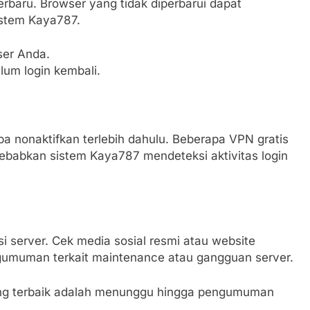
rbaru. Browser yang tidak diperbarui dapat
istem Kaya787.
ser Anda.
lum login kembali.
 nonaktifkan terlebih dahulu. Beberapa VPN gratis
ebabkan sistem Kaya787 mendeteksi aktivitas login
i server. Cek media sosial resmi atau website
umuman terkait maintenance atau gangguan server.
ng terbaik adalah menunggu hingga pengumuman