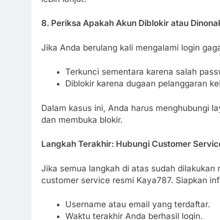
8. Periksa Apakah Akun Diblokir atau Dinona
Jika Anda berulang kali mengalami login ga
Terkunci sementara karena salah passw
Diblokir karena dugaan pelanggaran ke
Dalam kasus ini, Anda harus menghubungi l
dan membuka blokir.
Langkah Terakhir: Hubungi Customer Servi
Jika semua langkah di atas sudah dilakukan
customer service resmi Kaya787. Siapkan in
Username atau email yang terdaftar.
Waktu terakhir Anda berhasil login.