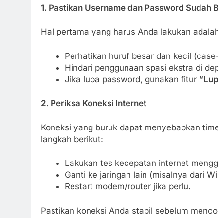
1. Pastikan Username dan Password Sudah 
Hal pertama yang harus Anda lakukan adalah
Perhatikan huruf besar dan kecil (case-
Hindari penggunaan spasi ekstra di d
Jika lupa password, gunakan fitur
“Lup
2. Periksa Koneksi Internet
Koneksi yang buruk dapat menyebabkan timeo
langkah berikut:
Lakukan tes kecepatan internet mengg
Ganti ke jaringan lain (misalnya dari Wi-
Restart modem/router jika perlu.
Pastikan koneksi Anda stabil sebelum mencob