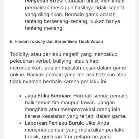
Penyebab Stres
: Cobalah untuk menikmati
permainan meskipun hasilnya tidak seperti
yang diinginkan. Bermain game adalah
tentang bersenang-senang, bukan hanya
tentang menang.
E. Hindari Toxicity dan Berperilaku Tidak Sopan
Toxicity, atau perilaku negatif yang mencakup
pelecehan verbal, bullying, atau sikap
merendahkan, adalah masalah besar dalam game
online. Banyak pemain yang merasa tertekan atau
tidak nyaman bermain karena perilaku ini.
Jaga Etika Bermain
: Hormati semua pemain,
baik teman tim maupun lawan. Jangan
menghina atau memprovokasi orang lain
karena kesalahan yang terjadi dalam game.
Laporkan Perilaku Buruk
: Jika Anda
menemui pemain yang melakukan perilaku
toksik, gunakan fitur pelaporan yang