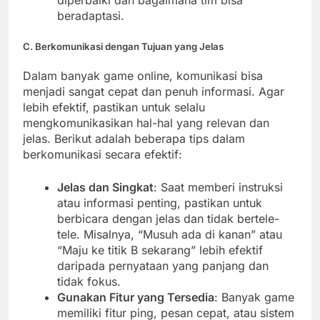
beradaptasi.
C. Berkomunikasi dengan Tujuan yang Jelas
Dalam banyak game online, komunikasi bisa
menjadi sangat cepat dan penuh informasi. Agar
lebih efektif, pastikan untuk selalu
mengkomunikasikan hal-hal yang relevan dan
jelas. Berikut adalah beberapa tips dalam
berkomunikasi secara efektif:
Jelas dan Singkat
: Saat memberi instruksi
atau informasi penting, pastikan untuk
berbicara dengan jelas dan tidak bertele-
tele. Misalnya, “Musuh ada di kanan” atau
“Maju ke titik B sekarang” lebih efektif
daripada pernyataan yang panjang dan
tidak fokus.
Gunakan Fitur yang Tersedia
: Banyak game
memiliki fitur ping, pesan cepat, atau sistem