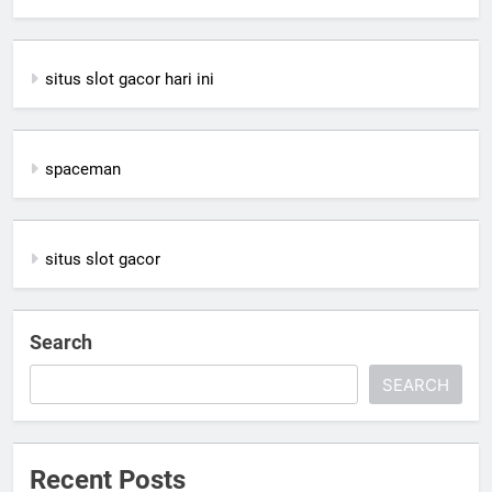
situs slot gacor hari ini
spaceman
situs slot gacor
Search
SEARCH
Recent Posts