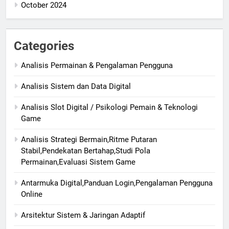
October 2024
Categories
Analisis Permainan & Pengalaman Pengguna
Analisis Sistem dan Data Digital
Analisis Slot Digital / Psikologi Pemain & Teknologi
Game
Analisis Strategi Bermain,Ritme Putaran
Stabil,Pendekatan Bertahap,Studi Pola
Permainan,Evaluasi Sistem Game
Antarmuka Digital,Panduan Login,Pengalaman Pengguna
Online
Arsitektur Sistem & Jaringan Adaptif