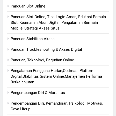
Panduan Slot Online
Panduan Slot Online, Tips Login Aman, Edukasi Pemula
Slot, Keamanan Akun Digital, Pengalaman Bermain
Mobile, Strategi Akses Situs
Panduan Stabilitas Akses
Panduan Troubleshooting & Akses Digital
Panduan, Teknologi, Perjudian Online
Pengalaman Pengguna Harian,Optimasi Platform
Digital,Stabilitas Sistem Online,Manajemen Performa
Berkelanjutan
Pengembangan Diri & Moralitas
Pengembangan Diri, Kemandirian, Psikologi, Motivasi,
Gaya Hidup