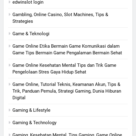
edwinslot login
Gambling, Online Casino, Slot Machines, Tips &
Strategies
Game & Teknologi
Game Online Etika Bermain Game Komunikasi dalam
Game Tips Bermain Game Pengalaman Bermain Sehat
Game Online Kesehatan Mental Tips dan Trik Game
Pengelolaan Stres Gaya Hidup Sehat
Game Online, Tutorial Teknis, Keamanan Akun, Tips &
Trik, Panduan Pemula, Strategi Gaming, Dunia Hiburan
Digital
Gaming & Lifestyle
Gaming & Technology
Gaming, Kesehatan Mental, Tips Gaming, Game Online,