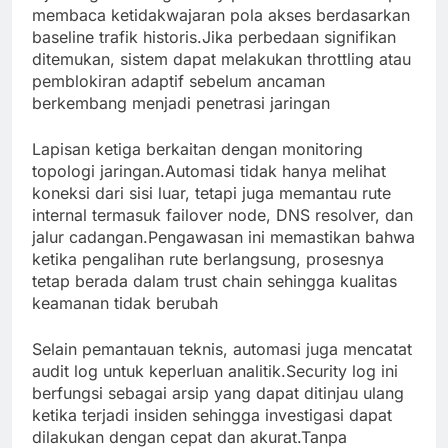
membaca ketidakwajaran pola akses berdasarkan
baseline trafik historis.Jika perbedaan signifikan
ditemukan, sistem dapat melakukan throttling atau
pemblokiran adaptif sebelum ancaman
berkembang menjadi penetrasi jaringan
Lapisan ketiga berkaitan dengan monitoring
topologi jaringan.Automasi tidak hanya melihat
koneksi dari sisi luar, tetapi juga memantau rute
internal termasuk failover node, DNS resolver, dan
jalur cadangan.Pengawasan ini memastikan bahwa
ketika pengalihan rute berlangsung, prosesnya
tetap berada dalam trust chain sehingga kualitas
keamanan tidak berubah
Selain pemantauan teknis, automasi juga mencatat
audit log untuk keperluan analitik.Security log ini
berfungsi sebagai arsip yang dapat ditinjau ulang
ketika terjadi insiden sehingga investigasi dapat
dilakukan dengan cepat dan akurat.Tanpa