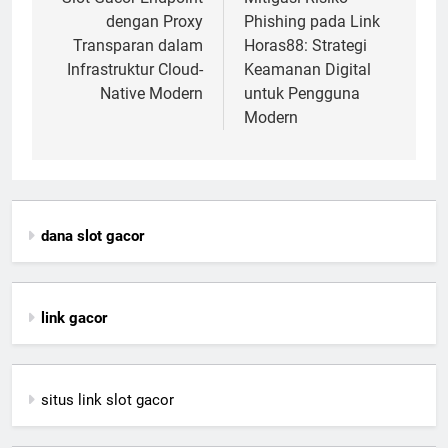
navigation
dengan Proxy
Phishing pada Link
Transparan dalam
Horas88: Strategi
Infrastruktur Cloud-
Keamanan Digital
Native Modern
untuk Pengguna
Modern
dana slot gacor
link gacor
situs link slot gacor