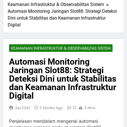
Keamanan Infrastruktur & Observabilitas Sistem
Automasi Monitoring Jaringan Slot88: Strategi Deteksi
Dini untuk Stabilitas dan Keamanan Infrastruktur
Digital
KEAMANAN INFRASTRUKTUR & OBSERVABILITAS SISTEM
Automasi Monitoring
Jaringan Slot88: Strategi
Deteksi Dini untuk Stabilitas
dan Keamanan Infrastruktur
Digital
0
2ec3342
9 Months Ago
5 Mins
Penjelasan mendalam mengenai automasi