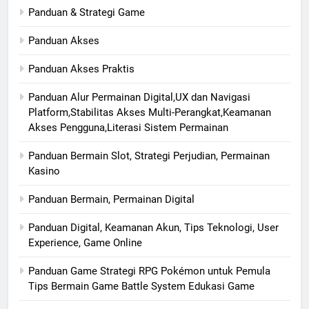
Panduan & Strategi Game
Panduan Akses
Panduan Akses Praktis
Panduan Alur Permainan Digital,UX dan Navigasi
Platform,Stabilitas Akses Multi-Perangkat,Keamanan
Akses Pengguna,Literasi Sistem Permainan
Panduan Bermain Slot, Strategi Perjudian, Permainan
Kasino
Panduan Bermain, Permainan Digital
Panduan Digital, Keamanan Akun, Tips Teknologi, User
Experience, Game Online
Panduan Game Strategi RPG Pokémon untuk Pemula
Tips Bermain Game Battle System Edukasi Game