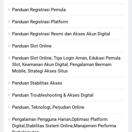
Panduan Registrasi Pemula
Panduan Registrasi Platform
Panduan Registrasi Resmi dan Akses Akun Digital
Panduan Slot Online
Panduan Slot Online, Tips Login Aman, Edukasi Pemula
Slot, Keamanan Akun Digital, Pengalaman Bermain
Mobile, Strategi Akses Situs
Panduan Stabilitas Akses
Panduan Troubleshooting & Akses Digital
Panduan, Teknologi, Perjudian Online
Pengalaman Pengguna Harian,Optimasi Platform
Digital,Stabilitas Sistem Online,Manajemen Performa