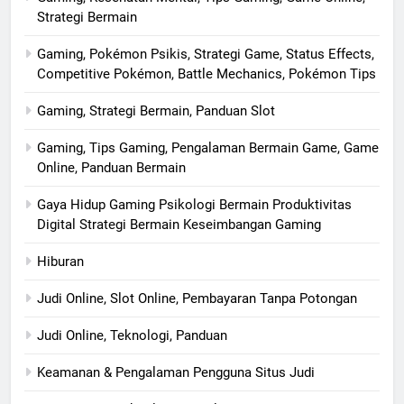
Strategi Bermain
Gaming, Pokémon Psikis, Strategi Game, Status Effects,
Competitive Pokémon, Battle Mechanics, Pokémon Tips
Gaming, Strategi Bermain, Panduan Slot
Gaming, Tips Gaming, Pengalaman Bermain Game, Game
Online, Panduan Bermain
Gaya Hidup Gaming Psikologi Bermain Produktivitas
Digital Strategi Bermain Keseimbangan Gaming
Hiburan
Judi Online, Slot Online, Pembayaran Tanpa Potongan
Judi Online, Teknologi, Panduan
Keamanan & Pengalaman Pengguna Situs Judi