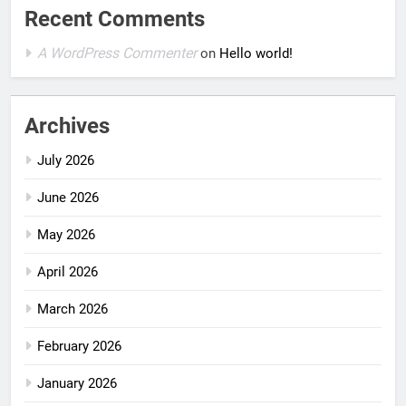
Recent Comments
A WordPress Commenter
on
Hello world!
Archives
July 2026
June 2026
May 2026
April 2026
March 2026
February 2026
January 2026