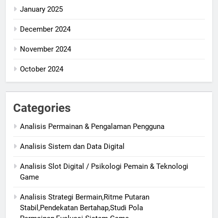
January 2025
December 2024
November 2024
October 2024
Categories
Analisis Permainan & Pengalaman Pengguna
Analisis Sistem dan Data Digital
Analisis Slot Digital / Psikologi Pemain & Teknologi
Game
Analisis Strategi Bermain,Ritme Putaran
Stabil,Pendekatan Bertahap,Studi Pola