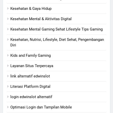
Kesehatan & Gaya Hidup
Kesehatan Mental & Aktivitas Digital
Kesehatan Mental Gaming Sehat Lifestyle Tips Gaming
Kesehatan, Nutrisi, Lifestyle, Diet Sehat, Pengembangan
Diri
Kids and Family Gaming
Layanan Situs Terpercaya
link alternatif edwinslot
Literasi Platform Digital
login edwinslot alternatif
Optimasi Login dan Tampilan Mobile