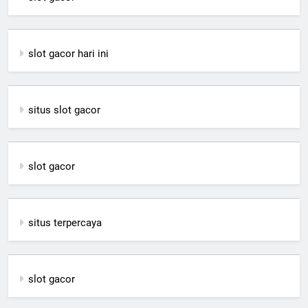
slot gacor hari ini
situs slot gacor
slot gacor
situs terpercaya
slot gacor