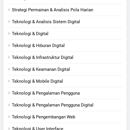
Strategi Permainan & Analisis Pola Harian
Teknologi & Analisis Sistem Digital
Teknologi & Digital
Teknologi & Hiburan Digital
Teknologi & Infrastruktur Digital
Teknologi & Keamanan Digital
Teknologi & Mobile Digital
Teknologi & Pengalaman Pengguna
Teknologi & Pengalaman Pengguna Digital
Teknologi & Pengembangan Web
Teknologi & User Interface