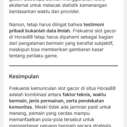
eksternal untuk melacak statistik kemenangan
berdasarkan waktu dan provider.
Namun, tetap harus diingat bahwa
testimoni
pribadi bukanlah data ilmiah
. Frekuensi slot gacor
di Horas88 tetap harus dipahami sebagai bagian
dari pengalaman bermain yang bersifat subjektif,
meskipun bisa memberikan gambaran kasar
tentang perilaku game.
Kesimpulan
Frekuensi kemunculan slot gacor di situs Horas88
adalah kombinasi antara
faktor teknis, waktu
bermain, jenis permainan, serta pendekatan
komunitas
. Meski tidak ada jaminan pasti untuk
menang, pemain yang cerdas mampu
memanfaatkan pola-pola tersebut untuk
memperbesar peluang bermain secara strategis.