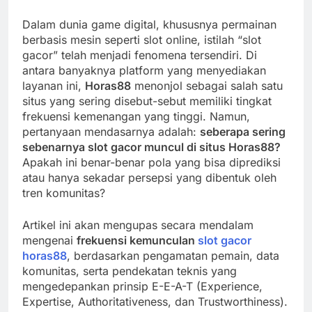
Dalam dunia game digital, khususnya permainan
berbasis mesin seperti slot online, istilah “slot
gacor” telah menjadi fenomena tersendiri. Di
antara banyaknya platform yang menyediakan
layanan ini,
Horas88
menonjol sebagai salah satu
situs yang sering disebut-sebut memiliki tingkat
frekuensi kemenangan yang tinggi. Namun,
pertanyaan mendasarnya adalah:
seberapa sering
sebenarnya slot gacor muncul di situs Horas88?
Apakah ini benar-benar pola yang bisa diprediksi
atau hanya sekadar persepsi yang dibentuk oleh
tren komunitas?
Artikel ini akan mengupas secara mendalam
mengenai
frekuensi kemunculan
slot gacor
horas88
, berdasarkan pengamatan pemain, data
komunitas, serta pendekatan teknis yang
mengedepankan prinsip E-E-A-T (Experience,
Expertise, Authoritativeness, dan Trustworthiness).