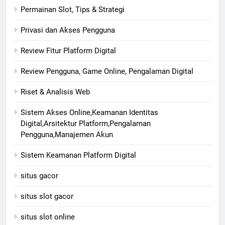
Permainan Slot, Tips & Strategi
Privasi dan Akses Pengguna
Review Fitur Platform Digital
Review Pengguna, Game Online, Pengalaman Digital
Riset & Analisis Web
Sistem Akses Online,Keamanan Identitas
Digital,Arsitektur Platform,Pengalaman
Pengguna,Manajemen Akun
Sistem Keamanan Platform Digital
situs gacor
situs slot gacor
situs slot online