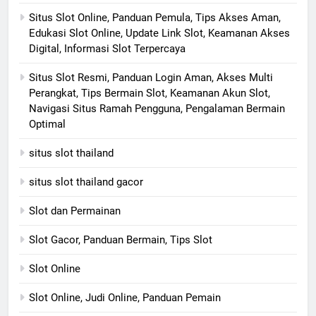
Situs Slot Online, Panduan Pemula, Tips Akses Aman,
Edukasi Slot Online, Update Link Slot, Keamanan Akses
Digital, Informasi Slot Terpercaya
Situs Slot Resmi, Panduan Login Aman, Akses Multi
Perangkat, Tips Bermain Slot, Keamanan Akun Slot,
Navigasi Situs Ramah Pengguna, Pengalaman Bermain
Optimal
situs slot thailand
situs slot thailand gacor
Slot dan Permainan
Slot Gacor, Panduan Bermain, Tips Slot
Slot Online
Slot Online, Judi Online, Panduan Pemain