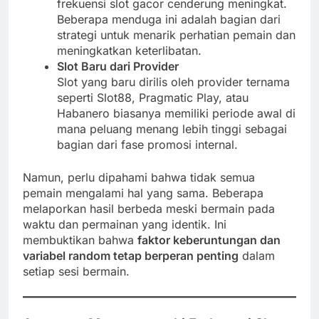
frekuensi slot gacor cenderung meningkat.
Beberapa menduga ini adalah bagian dari
strategi untuk menarik perhatian pemain dan
meningkatkan keterlibatan.
Slot Baru dari Provider
Slot yang baru dirilis oleh provider ternama
seperti Slot88, Pragmatic Play, atau
Habanero biasanya memiliki periode awal di
mana peluang menang lebih tinggi sebagai
bagian dari fase promosi internal.
Namun, perlu dipahami bahwa tidak semua
pemain mengalami hal yang sama. Beberapa
melaporkan hasil berbeda meski bermain pada
waktu dan permainan yang identik. Ini
membuktikan bahwa
faktor keberuntungan dan
variabel random tetap berperan penting
dalam
setiap sesi bermain.