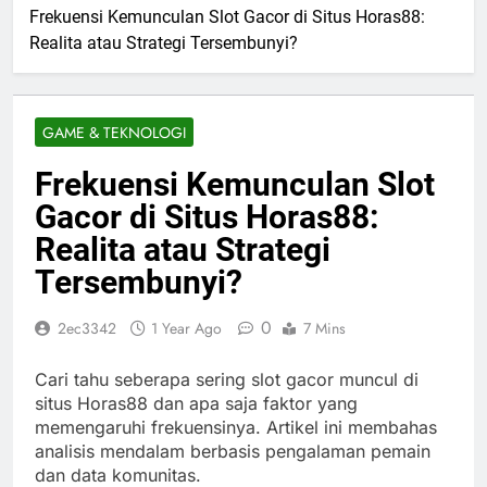
Frekuensi Kemunculan Slot Gacor di Situs Horas88:
Realita atau Strategi Tersembunyi?
GAME & TEKNOLOGI
Frekuensi Kemunculan Slot
Gacor di Situs Horas88:
Realita atau Strategi
Tersembunyi?
0
2ec3342
1 Year Ago
7 Mins
Cari tahu seberapa sering slot gacor muncul di
situs Horas88 dan apa saja faktor yang
memengaruhi frekuensinya. Artikel ini membahas
analisis mendalam berbasis pengalaman pemain
dan data komunitas.