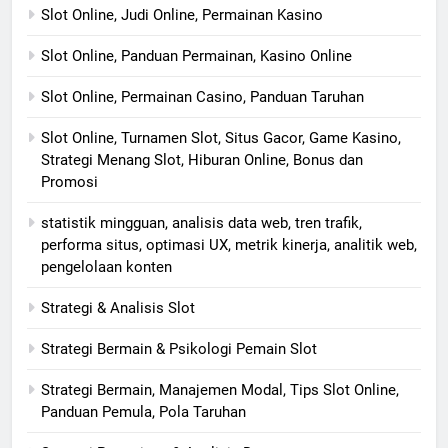
Slot Online, Judi Online, Permainan Kasino
Slot Online, Panduan Permainan, Kasino Online
Slot Online, Permainan Casino, Panduan Taruhan
Slot Online, Turnamen Slot, Situs Gacor, Game Kasino,
Strategi Menang Slot, Hiburan Online, Bonus dan
Promosi
statistik mingguan, analisis data web, tren trafik,
performa situs, optimasi UX, metrik kinerja, analitik web,
pengelolaan konten
Strategi & Analisis Slot
Strategi Bermain & Psikologi Pemain Slot
Strategi Bermain, Manajemen Modal, Tips Slot Online,
Panduan Pemula, Pola Taruhan