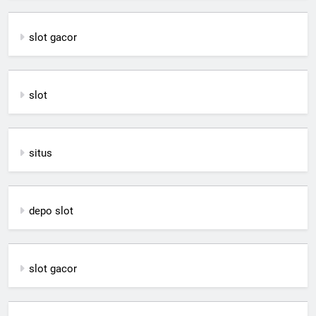
slot gacor
slot
situs
depo slot
slot gacor