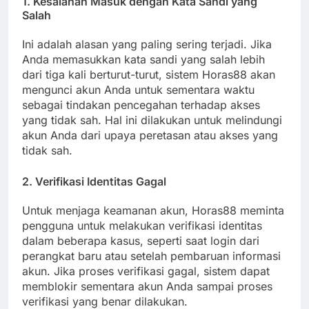
1.
Kesalahan Masuk dengan Kata Sandi yang
Salah
Ini adalah alasan yang paling sering terjadi. Jika
Anda memasukkan kata sandi yang salah lebih
dari tiga kali berturut-turut, sistem Horas88 akan
mengunci akun Anda untuk sementara waktu
sebagai tindakan pencegahan terhadap akses
yang tidak sah. Hal ini dilakukan untuk melindungi
akun Anda dari upaya peretasan atau akses yang
tidak sah.
2.
Verifikasi Identitas Gagal
Untuk menjaga keamanan akun, Horas88 meminta
pengguna untuk melakukan verifikasi identitas
dalam beberapa kasus, seperti saat login dari
perangkat baru atau setelah pembaruan informasi
akun. Jika proses verifikasi gagal, sistem dapat
memblokir sementara akun Anda sampai proses
verifikasi yang benar dilakukan.