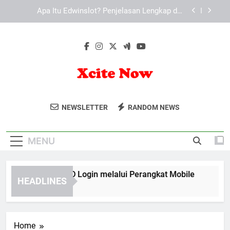
Skip
Panduan EDWINSLOT Login untuk Pengguna Baru
to
yang Ingin Akses Lebih Mudah
content
Login Edwinslot Resmi dan Tips Menjaga Privasi
Pengguna dengan Akses yang Lebih Aman
Panduan TIARA4D Login melalui Perangkat
Mobile
Apa Itu Edwinslot? Penjelasan Lengkap dan
Fungsinya
Xcite Now
Dapatkan Hiburan Terkini Dari Xcite
Panduan EDWINSLOT Login untuk Pengguna Baru
NEWSLETTER
RANDOM NEWS
yang Ingin Akses Lebih Mudah
Now. Mulai Dari Acara, Berita Selebriti,
Login Edwinslot Resmi dan Tips Menjaga Privasi
Hingga Konten Kreatif Yang Menghibur.
Pengguna dengan Akses yang Lebih Aman
MENU
nduan TIARA4D Login melalui Perangkat Mobile
Apa It
HEADLINES
Weeks Ago
1 Month
Home