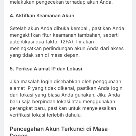
melakukan pengecekan terhadap akun Anda.
4.
Aktifkan Keamanan Akun
Setelah akun Anda dibuka kembali, pastikan Anda
mengaktifkan fitur keamanan tambahan, seperti
autentikasi dua faktor (2FA). Ini akan
meningkatkan perlindungan akun Anda dari akses
yang tidak sah di masa depan.
5.
Periksa Alamat IP dan Lokasi
Jika masalah login disebabkan oleh penggunaan
alamat IP yang tidak dikenal, pastikan Anda login
dari lokasi yang biasa Anda gunakan. Jika Anda
baru saja berpindah lokasi atau menggunakan
perangkat baru, pastikan untuk menyelesaikan
verifikasi lokasi terlebih dahulu.
Pencegahan Akun Terkunci di Masa
Depan