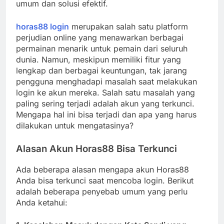
umum dan solusi efektif.
horas88 login
merupakan salah satu platform
perjudian online yang menawarkan berbagai
permainan menarik untuk pemain dari seluruh
dunia. Namun, meskipun memiliki fitur yang
lengkap dan berbagai keuntungan, tak jarang
pengguna menghadapi masalah saat melakukan
login ke akun mereka. Salah satu masalah yang
paling sering terjadi adalah akun yang terkunci.
Mengapa hal ini bisa terjadi dan apa yang harus
dilakukan untuk mengatasinya?
Alasan Akun Horas88 Bisa Terkunci
Ada beberapa alasan mengapa akun Horas88
Anda bisa terkunci saat mencoba login. Berikut
adalah beberapa penyebab umum yang perlu
Anda ketahui: