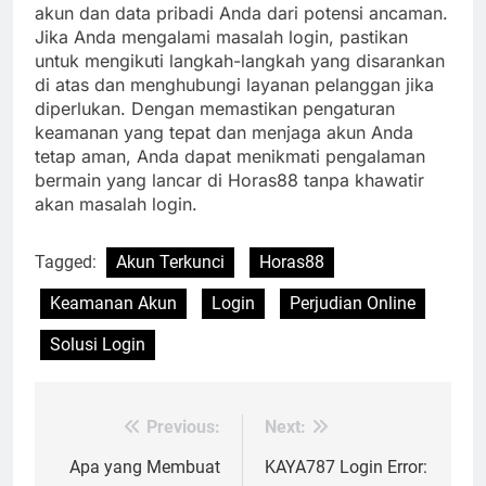
akun dan data pribadi Anda dari potensi ancaman.
Jika Anda mengalami masalah login, pastikan
untuk mengikuti langkah-langkah yang disarankan
di atas dan menghubungi layanan pelanggan jika
diperlukan. Dengan memastikan pengaturan
keamanan yang tepat dan menjaga akun Anda
tetap aman, Anda dapat menikmati pengalaman
bermain yang lancar di Horas88 tanpa khawatir
akan masalah login.
Tagged:
Akun Terkunci
Horas88
Keamanan Akun
Login
Perjudian Online
Solusi Login
Previous:
Next:
Post
navigation
Apa yang Membuat
KAYA787 Login Error: