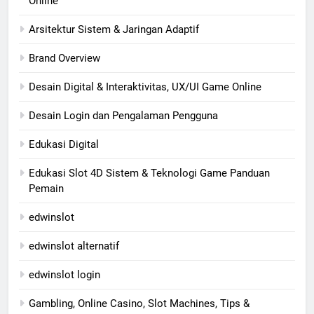
Online
Arsitektur Sistem & Jaringan Adaptif
Brand Overview
Desain Digital & Interaktivitas, UX/UI Game Online
Desain Login dan Pengalaman Pengguna
Edukasi Digital
Edukasi Slot 4D Sistem & Teknologi Game Panduan
Pemain
edwinslot
edwinslot alternatif
edwinslot login
Gambling, Online Casino, Slot Machines, Tips &