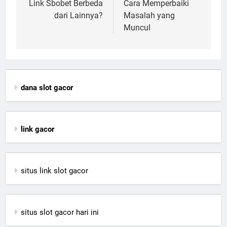
Link Sbobet Berbeda
Cara Memperbaiki
dari Lainnya?
Masalah yang
Muncul
dana slot gacor
link gacor
situs link slot gacor
situs slot gacor hari ini