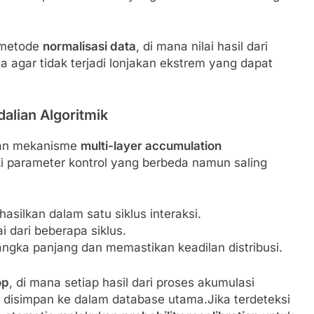
 metode
normalisasi data
, di mana nilai hasil dari
ga agar tidak terjadi lonjakan ekstrem yang dapat
alian Algoritmik
an mekanisme
multi-layer accumulation
iki parameter kontrol yang berbeda namun saling
asilkan dalam satu siklus interaksi.
i dari beberapa siklus.
angka panjang dan memastikan keadilan distribusi.
op
, di mana setiap hasil dari proses akumulasi
m disimpan ke dalam database utama.Jika terdeteksi