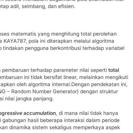
etap adil, seimbang, dan efisien.
oses matematis yang menghitung total perolehan
a KAYA787, pola ini diterapkan melalui algoritma
ap tindakan pengguna berkontribusi terhadap variabel
kan pembaruan terhadap parameter nilai seperti
total
embaruan ini tidak bersifat linear, melainkan mengikuti
tapkan oleh algoritma internal.Dengan pendekatan ini,
G – Random Number Generator) dengan struktur
i nilai jangka panjang.
ogressive accumulation
, di mana nilai tidak hanya
ri gabungan hasil beberapa interaksi dalam periode
kan dinamika sistem sekaligus memperkaya aspek