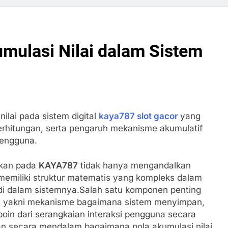
umulasi Nilai dalam Sistem
ilai pada sistem digital
kaya787 slot gacor
yang
erhitungan, serta pengaruh mekanisme akumulatif
pengguna.
akan pada
KAYA787
tidak hanya mengandalkan
memiliki struktur matematis yang kompleks dalam
i di dalam sistemnya.Salah satu komponen penting
, yakni mekanisme bagaimana sistem menyimpan,
poin dari serangkaian interaksi pengguna secara
kan secara mendalam bagaimana pola akumulasi nilai