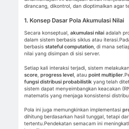
dirancang, dikontrol, dan dioptimalkan agar t
1. Konsep Dasar Pola Akumulasi Nilai
Secara konseptual,
akumulasi nilai
adalah pr
dalam sistem berbasis siklus atau iterasi.Pad
berbasis
stateful computation
, di mana seti
nilai yang disimpan di sisi server.
Setiap kali interaksi terjadi, sistem melaku
score
,
progress level
, atau
point multiplier
.P
fungsi distribusi probabilistik
yang telah dite
sistem dapat menyeimbangkan keacakan (RN
matematis yang menjaga konsistensi distribus
Pola ini juga memungkinkan implementasi
pr
dihitung berdasarkan hasil tunggal, tetapi da
tertentu.Pendekatan semacam ini meningkat