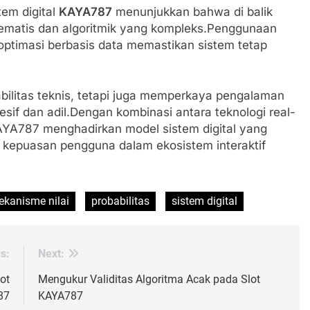
tem digital
KAYA787
menunjukkan bahwa di balik
matematis dan algoritmik yang kompleks.Penggunaan
ta optimasi berbasis data memastikan sistem tetap
bilitas teknis, tetapi juga memperkaya pengalaman
esif dan adil.Dengan kombinasi antara teknologi real-
KAYA787 menghadirkan model sistem digital yang
 kepuasan pengguna dalam ekosistem interaktif
kanisme nilai
probabilitas
sistem digital
s:
Next:
ot
Mengukur Validitas Algoritma Acak pada Slot
87
KAYA787