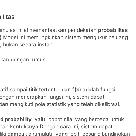
litas
umulasi nilai memanfaatkan pendekatan
probabilitas
)
.Model ini memungkinkan sistem mengukur peluang
p, bukan secara instan.
rkan dengan rumus:
if sampai titik tertentu, dan
f(x)
adalah fungsi
.Dengan menerapkan fungsi ini, sistem dapat
an mengikuti pola statistik yang telah dikalibrasi.
d probability
, yaitu bobot nilai yang berbeda untuk
dan konteksnya.Dengan cara ini, sistem dapat
liki dampak akumulatif yang lebih besar dibandingkan