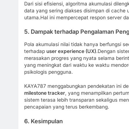
Dari sisi efisiensi, algoritma akumulasi dile
data yang sering diakses disimpan di cache
utama.Hal ini mempercepat respon server da
5. Dampak terhadap Pengalaman Pen
Pola akumulasi nilai tidak hanya berfungsi s
terhadap
user experience (UX)
.Dengan siste
merasakan progres yang nyata selama berinter
yang meningkat dari waktu ke waktu mendor
psikologis pengguna.
KAYA787 menggabungkan pendekatan ini den
milestone tracker
, yang menampilkan pertumb
sistem terasa lebih transparan sekaligus me
pencapaian yang terus berkembang.
6. Kesimpulan