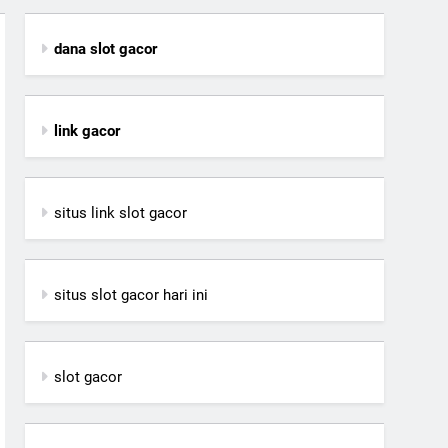
dana slot gacor
link gacor
situs link slot gacor
situs slot gacor hari ini
slot gacor