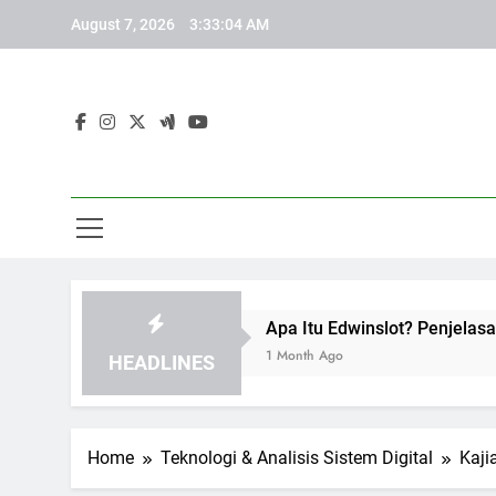
Skip
August 7, 2026
3:33:05 AM
to
content
Xci
Dapatkan H
angkat Mobile
Apa Itu Edwinslot? Penjelasan Lengkap 
1 Month Ago
HEADLINES
Home
Teknologi & Analisis Sistem Digital
Kaji